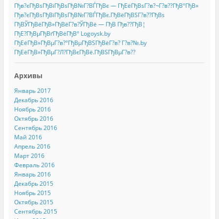
Гђв?єГђВѕГђВіГђВѕГђВ№Г?ВЃГђВє — ГђЕёГђВѕГ?в?¬Г?в??ГђВ°ГђВ»
Гђв?єГђВѕГђВіГђВѕГђВ№Г?ВЃГђВє.ГђВёГђВЅГ?в??ГђВѕ
ГђВЎГђВёГђВ»ГђВёГ?в?ЎГђВё — ГђВ Гђв??ГђВ¦
ГђЕ?ГђВµГђВґГђВёГђВ° Logoysk.by
ГђЕёГђВ»ГђВµГ?в?°ГђВµГђВЅГђВёГ?в? Г?в?№.by
ГђЕёГђВ»ГђВµГ?Л?ГђВєГђВё.ГђВЅГђВµГ?в??
Архивы
Январь 2017
Декабрь 2016
Ноябрь 2016
Октябрь 2016
Сентябрь 2016
Май 2016
Апрель 2016
Март 2016
Февраль 2016
Январь 2016
Декабрь 2015
Ноябрь 2015
Октябрь 2015
Сентябрь 2015