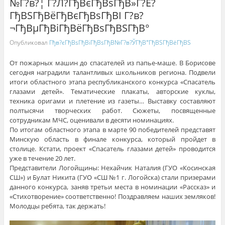
№Г?в?¦ Г?Л?ГђВєГђВѕГђВ»Г?Е?
ГђВЅГђВёГђВєГђВѕГђВІ Г?в?
¬ГђВµГђВіГђВёГђВѕГђВЅГђВ°
Опубликовал
Гђв?єГђВѕГђВіГђВѕГђВ№Г?в?ЎГђВ°ГђВЅГђВёГђВЅ
От пожарных машин до спасателей из папье-маше. В Борисове
сегодня наградили талантливых школьников региона. Подвели
итоги областного этапа республиканского конкурса «Спасатель
глазами детей». Тематические плакаты, авторские куклы,
техника оригами и плетение из газеты… Выставку составляют
полтысячи творческих работ. Сюжеты, посвященные
сотрудникам МЧС, оценивали в десяти номинациях.
По итогам областного этапа в марте 90 победителей представят
Минскую область в финале конкурса, который пройдет в
столице. Кстати, проект «Спасатель глазами детей» проводится
уже в течение 20 лет.
Представители Логойщины: Нехайчик Наталия (ГУО «Косинская
СШ») и Булат Никита (ГУО «СШ №1 г. Логойска) стали призерами
данного конкурса, заняв третьи места в номинации «Рассказ» и
«Стихотворение» соответственно! Поздравляем наших земляков!
Молодцы ребята, так держать!