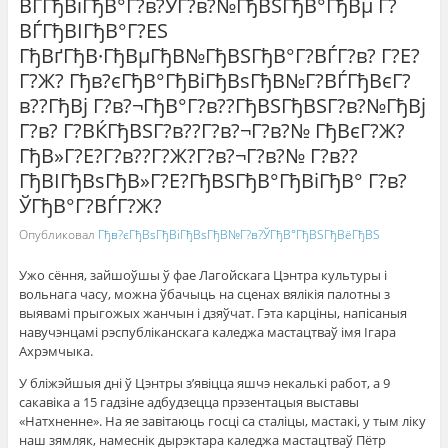
ВЃГђВїГђВ°Г?в?ЎГ?в?№ГђВЅГђВ°ГђВµ Г?
ВЃГђВІГђВ°Г?ЕЅ
ГђВґГђВ·ГђВµГђВ№ГђВЅГђВ°Г?ВЃГ?в? Г?Е?
Г?Ж? Гђв?єГђВ°ГђВіГђВѕГђВ№Г?ВЃГђВєГ?
в??ГђВј Г?в?¬ГђВ°Г?в??ГђВЅГђВЅГ?в?№ГђВј
Г?в? Г?ВЌГђВЅГ?в??Г?в?¬Г?в?№ ГђВєГ?Ж?
ГђВ»Г?Е?Г?в??Г?Ж?Г?в?¬Г?в?№ Г?в??
ГђВІГђВѕГђВ»Г?Е?ГђВЅГђВ°ГђВіГђВ° Г?в?
ЎГђВ°Г?ВЃГ?Ж?
Опубликовал
Гђв?єГђВѕГђВіГђВѕГђВ№Г?в?ЎГђВ°ГђВЅГђВёГђВЅ
Ужо сёння, зайшоўшы ў фае Лагойскага Цэнтра культуры і
вольнага часу, можна ўбачыць на сценах вялікія палотны з
выявамі прыгожых жанчын і дзяўчат. Гэта карціны, напісаныя
навучэнцамі рэспубліканскага каледжа мастацтваў імя Ігара
Ахрэмчыка.
У бліжэйшыя дні ў Цэнтры з’явіцца яшчэ некалькі работ, а 9
сакавіка а 15 гадзіне адбудзецца прэзентацыя выставы
«Натхненне». На яе завітаюць госці са сталіцы, мастакі, у тым ліку
наш зямляк, намеснік дырэктара каледжа мастацтваў Пётр