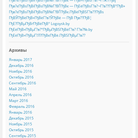
Гђв?єГђВѕГђВіГђВѕГђВ№Г?ВЃГђВє — ГђВ¤ГђВѕГ?в?¬Г?Ж?ГђВј
Гђв?єГђВѕГђВіГђВѕГђВ№Г?ВЃГђВє — ГђЕёГђВѕГ?в?¬Г?в??ГђВ°ГђВ»
Гђв?єГђВѕГђВіГђВѕГђВ№Г?ВЃГђВє.ГђВёГђВЅГ?в??ГђВѕ
ГђВЎГђВёГђВ»ГђВёГ?в?ЎГђВё — ГђВ Гђв??ГђВ¦
ГђЕ?ГђВµГђВґГђВёГђВ° Logoysk.by
ГђЕёГђВ»ГђВµГ?в?°ГђВµГђВЅГђВёГ?в? Г?в?№.by
ГђЕёГђВ»ГђВµГ?Л?ГђВєГђВё.ГђВЅГђВµГ?в??
Архивы
Январь 2017
Декабрь 2016
Ноябрь 2016
Октябрь 2016
Сентябрь 2016
Май 2016
Апрель 2016
Март 2016
Февраль 2016
Январь 2016
Декабрь 2015
Ноябрь 2015
Октябрь 2015
Сентябрь 2015