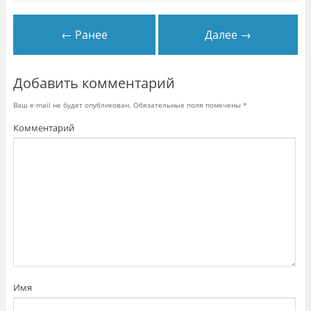
м
о
к
н
← Ранее
Далее →
е
)
Добавить комментарий
Ваш e-mail не будет опубликован.
Обязательные поля помечены
*
Комментарий
Имя