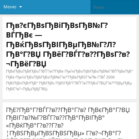
Меню
Гђв?єГђВѕГђВіГђВѕГђВ№Г?
ВЃГђВє —
ГђВќГђВѕГђВІГђВµГђВ№Г?Л?
ГђВ°Г?ВЏ ГђВёГ?ВЃГ?в??ГђВѕГ?в?
¬ГђВёГ?ВЏ
ГђВќГђВѕГђВІГђВѕГ?ВЃГ?в??ГђВё Гђв?єГђВѕГђВіГђВѕГђВ№Г?ВЃГђВєГђВ°
ГђВё Гђв?єГђВѕГђВіГђВѕГђВ№Г?в?°ГђВёГђВЅГ?в?№ Г?ВЃ 2006
ГђВіГђВѕГђВґГђВ° ГђВїГђВѕ ГђВЅГђВ°Г?ВЃГ?в??ГђВѕГ?ВЏГ?в?°ГђВµГђВµ
ГђВІГ?в?¬ГђВµГђВјГ?ВЏ
ГђЕ?ГђВ°Г?ВЃГ?в??ГђВ°Г?в? ГђВєГђВ°Г?ВЏ
ГђВІГ?в?№Г?ВЃГ?в??ГђВ°ГђВІГђВ°
«ГђВќГђВ°Г?в??Г?в?
¦ГђВЅГђВµГђВЅГђВЅГђВµ» Г?в?¬ГђВ°Г?