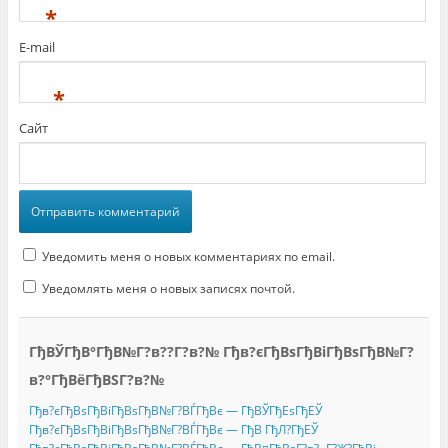
*
E-mail
*
Сайт
Уведомить меня о новых комментариях по email.
Уведомлять меня о новых записях почтой.
ГђВЎГђВ°ГђВ№Г?в??Г?в?№ Гђв?єГђВѕГђВіГђВѕГђВ№Г?
в?°ГђВёГђВЅГ?в?№
Гђв?єГђВѕГђВіГђВѕГђВ№Г?ВЃГђВє — ГђВЎГђЕѕГђЕЎ
Гђв?єГђВѕГђВіГђВѕГђВ№Г?ВЃГђВє — ГђВ ГђЛ?ГђЕЎ