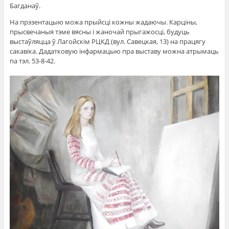
Багданаў.
На прэзентацыю можа прыйсці кожны жадаючы. Карціны,
прысвечаныя тэме вясны і жаночай прыгажосці, будуць
выстаўляцца ў Лагойскім РЦКД (вул. Савецкая, 13) на працягу
сакавіка. Дадатковую інфармацыю пра выставу можна атрымаць
па тэл. 53-8-42.