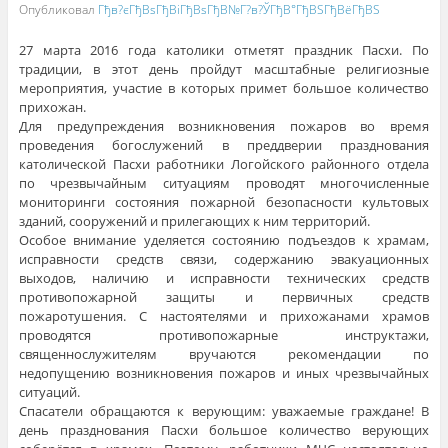
Опубликовал
Гђв?єГђВѕГђВіГђВѕГђВ№Г?в?ЎГђВ°ГђВЅГђВёГђВЅ
27 марта 2016 года католики отметят праздник Пасхи. По
традиции, в этот день пройдут масштабные религиозные
мероприятия, участие в которых примет большое количество
прихожан.
Для предупреждения возникновения пожаров во время
проведения богослужений в преддверии празднования
католической Пасхи работники Логойского районного отдела
по чрезвычайным ситуациям проводят многочисленные
мониторинги состояния пожарной безопасности культовых
зданий, сооружений и прилегающих к ним территорий.
Особое внимание уделяется состоянию подъездов к храмам,
исправности средств связи, содержанию эвакуационных
выходов, наличию и исправности технических средств
противопожарной защиты и первичных средств
пожаротушения. С настоятелями и прихожанами храмов
проводятся противопожарные инструктажи,
священнослужителям вручаются рекомендации по
недопущению возникновения пожаров и иных чрезвычайных
ситуаций.
Спасатели обращаются к верующим: уважаемые граждане! В
день празднования Пасхи большое количество верующих