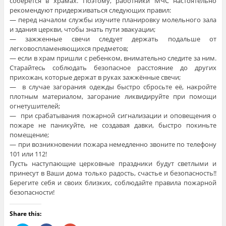
соберётся в храмах. Поэтому, работники МЧС настоятельно
рекомендуют придерживаться следующих правил:
— перед началом службы изучите планировку молельного зала
и здания церкви, чтобы знать пути эвакуации;
— зажженные свечи следует держать подальше от
легковоспламеняющихся предметов;
— если в храм пришли с ребенком, внимательно следите за ним.
Старайтесь соблюдать безопасное расстояние до других
прихожан, которые держат в руках зажжённые свечи;
— в случае загорания одежды быстро сбросьте её, накройте
плотным материалом, загорание ликвидируйте при помощи
огнетушителей;
— при срабатывания пожарной сигнализации и оповещения о
пожаре не паникуйте, не создавая давки, быстро покиньте
помещение;
— при возникновении пожара немедленно звоните по телефону
101 или 112!
Пусть наступающие церковные праздники будут светлыми и
принесут в Ваши дома только радость, счастье и безопасность!!
Берегите себя и своих близких, соблюдайте правила пожарной
безопасности!
Share this: