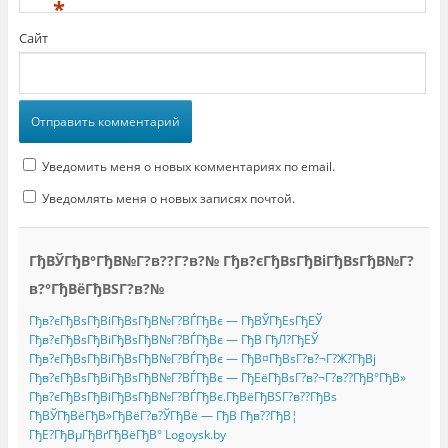
*
Сайт
Уведомить меня о новых комментариях по email.
Уведомлять меня о новых записях почтой.
ГђВЎГђВ°ГђВ№Г?в??Г?в?№ Гђв?єГђВѕГђВіГђВѕГђВ№Г?
в?°ГђВёГђВЅГ?в?№
Гђв?єГђВѕГђВіГђВѕГђВ№Г?ВЃГђВє — ГђВЎГђЕѕГђЕЎ
Гђв?єГђВѕГђВіГђВѕГђВ№Г?ВЃГђВє — ГђВ ГђЛ?ГђЕЎ
Гђв?єГђВѕГђВіГђВѕГђВ№Г?ВЃГђВє — ГђВ¤ГђВѕГ?в?¬Г?Ж?ГђВј
Гђв?єГђВѕГђВіГђВѕГђВ№Г?ВЃГђВє — ГђЕёГђВѕГ?в?¬Г?в??ГђВ°ГђВ»
Гђв?єГђВѕГђВіГђВѕГђВ№Г?ВЃГђВє.ГђВёГђВЅГ?в??ГђВѕ
ГђВЎГђВёГђВ»ГђВёГ?в?ЎГђВё — ГђВ Гђв??ГђВ¦
ГђЕ?ГђВµГђВґГђВёГђВ° Logoysk.by