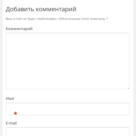
е
т
Добавить комментарий
с
я
в
н
Ваш e-mail не будет опубликован.
Обязательные поля помечены
*
о
в
Комментарий
о
м
о
к
н
е
)
Имя
*
E-mail