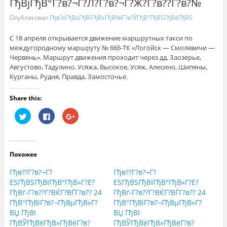
ГђВјГђВ°Г?в?¬Г?Л?Г?в?¬Г?Ж?Г?в??Г?в?№
Опубликовал
Гђв?єГђВѕГђВіГђВѕГђВ№Г?в?ЎГђВ°ГђВЅГђВёГђВЅ
С 18 апреля открывается движение маршрутных такси по
междугородному маршруту № 666-ТК «Логойск — Смолевичи —
Червень». Маршрут движения проходит через дд. Заозерье,
Августово, Тадулино, Усяжа, Высокое, Усяж, Алесино, Шипяны,
Курганы, Рудня, Правда, Замосточье.
Share this:
Н
Н
Н
а
а
а
ж
ж
ж
м
м
м
и
и
и
т
т
т
е
е
е
Похожее
,
з
,
ч
д
ч
т
е
т
Гђв??Г?в?¬Г?
Гђв??Г?в?¬Г?
о
с
о
б
ь
б
ЕЅГђВЅГђВІГђВ°ГђВ»Г?Е?
ЕЅГђВЅГђВІГђВ°ГђВ»Г?Е?
ы
,
ы
ГђВґ-Г?в??Г?ВЌГ?ВЃГ?в?? 24
ГђВґ-Г?в??Г?ВЌГ?ВЃГ?в?? 24
п
ч
п
о
т
о
ГђВ°ГђВїГ?в?¬ГђВµГђВ»Г?
ГђВ°ГђВїГ?в?¬ГђВµГђВ»Г?
д
о
д
е
б
е
ВЏ ГђВІ
ВЏ ГђВІ
л
ы
л
ГђВЎГђВёГђВ»ГђВёГ?в?
ГђВЎГђВёГђВ»ГђВёГ?в?
и
п
и