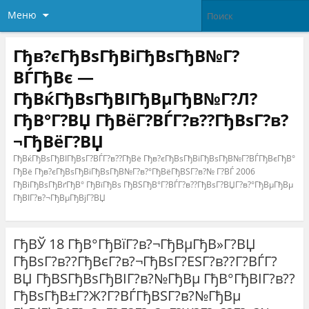
Меню
Гђв?єГђВѕГђВіГђВѕГђВ№Г?
ВЃГђВє —
ГђВќГђВѕГђВІГђВµГђВ№Г?Л?
ГђВ°Г?ВЏ ГђВёГ?ВЃГ?в??ГђВѕГ?в?
¬ГђВёГ?ВЏ
ГђВќГђВѕГђВІГђВѕГ?ВЃГ?в??ГђВё Гђв?єГђВѕГђВіГђВѕГђВ№Г?ВЃГђВєГђВ°
ГђВё Гђв?єГђВѕГђВіГђВѕГђВ№Г?в?°ГђВёГђВЅГ?в?№ Г?ВЃ 2006
ГђВіГђВѕГђВґГђВ° ГђВїГђВѕ ГђВЅГђВ°Г?ВЃГ?в??ГђВѕГ?ВЏГ?в?°ГђВµГђВµ
ГђВІГ?в?¬ГђВµГђВјГ?ВЏ
ГђВЎ 18 ГђВ°ГђВїГ?в?¬ГђВµГђВ»Г?ВЏ
ГђВѕГ?в??ГђВєГ?в?¬ГђВѕГ?ЕЅГ?в??Г?ВЃГ?
ВЏ ГђВЅГђВѕГђВІГ?в?№ГђВµ ГђВ°ГђВІГ?в??
ГђВѕГђВ±Г?Ж?Г?ВЃГђВЅГ?в?№ГђВµ