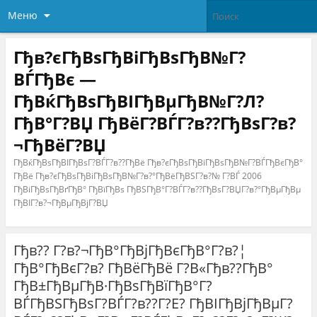
Меню
Гђв?єГђВѕГђВіГђВѕГђВ№Г?
ВЃГђВє —
ГђВќГђВѕГђВІГђВµГђВ№Г?Л?
ГђВ°Г?ВЏ ГђВёГ?ВЃГ?в??ГђВѕГ?в?
¬ГђВёГ?ВЏ
ГђВќГђВѕГђВІГђВѕГ?ВЃГ?в??ГђВё Гђв?єГђВѕГђВіГђВѕГђВ№Г?ВЃГђВєГђВ°
ГђВё Гђв?єГђВѕГђВіГђВѕГђВ№Г?в?°ГђВёГђВЅГ?в?№ Г?ВЃ 2006
ГђВіГђВѕГђВґГђВ° ГђВїГђВѕ ГђВЅГђВ°Г?ВЃГ?в??ГђВѕГ?ВЏГ?в?°ГђВµГђВµ
ГђВІГ?в?¬ГђВµГђВјГ?ВЏ
Гђв?? Г?в?¬ГђВ°ГђВјГђВєГђВ°Г?в?¦
ГђВ°ГђВєГ?в? ГђВёГђВё Г?В«Гђв??ГђВ°
ГђВ±ГђВµГђВ·ГђВѕГђВїГђВ°Г?
ВЃГђВЅГђВѕГ?ВЃГ?в??Г?Е? ГђВІГђВјГђВµГ?