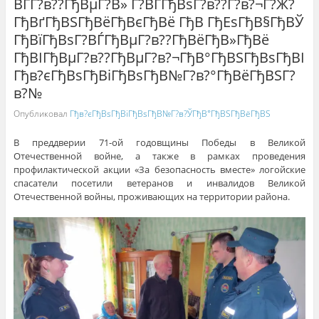
ВЃГ?в??ГђВµГ?В» Г?ВЃГђВѕГ?в??Г?в?¬Г?Ж?
ГђВґГђВЅГђВёГђВєГђВё ГђВ ГђЕѕГђВ§ГђВЎ
ГђВїГђВѕГ?ВЃГђВµГ?в??ГђВёГђВ»ГђВё
ГђВІГђВµГ?в??ГђВµГ?в?¬ГђВ°ГђВЅГђВѕГђВІ
Гђв?єГђВѕГђВіГђВѕГђВ№Г?в?°ГђВёГђВЅГ?
в?№
Опубликовал
Гђв?єГђВѕГђВіГђВѕГђВ№Г?в?ЎГђВ°ГђВЅГђВёГђВЅ
В преддверии 71-ой годовщины Победы в Великой
Отечественной войне, а также в рамках проведения
профилактической акции «За безопасность вместе» логойские
спасатели посетили ветеранов и инвалидов Великой
Отечественной войны, проживающих на территории района.