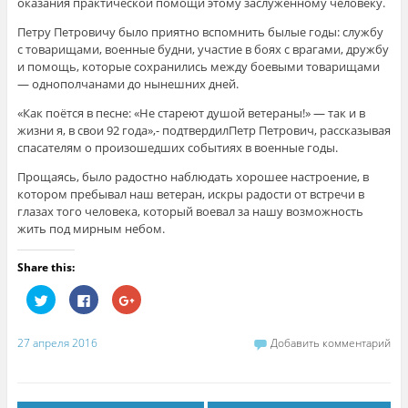
оказания практической помощи этому заслуженному человеку.
Петру Петровичу было приятно вспомнить былые годы: службу
с товарищами, военные будни, участие в боях с врагами, дружбу
и помощь, которые сохранились между боевыми товарищами
— однополчанами до нынешних дней.
«Как поётся в песне: «Не стареют душой ветераны!» — так и в
жизни я, в свои 92 года»,- подтвердилПетр Петрович, рассказывая
спасателям о произошедших событиях в военные годы.
Прощаясь, было радостно наблюдать хорошее настроение, в
котором пребывал наш ветеран, искры радости от встречи в
глазах того человека, который воевал за нашу возможность
жить под мирным небом.
Share this:
Н
Н
Н
а
а
а
ж
ж
ж
м
м
м
и
и
и
27 апреля 2016
Добавить комментарий
т
т
т
е
е
е
,
з
,
ч
д
ч
т
е
т
о
с
о