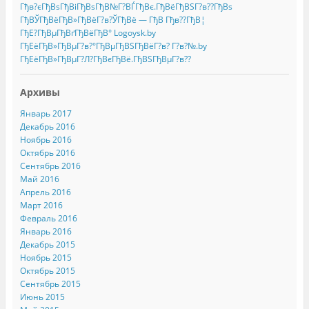
Гђв?єГђВѕГђВіГђВѕГђВ№Г?ВЃГђВє.ГђВёГђВЅГ?в??ГђВѕ
ГђВЎГђВёГђВ»ГђВёГ?в?ЎГђВё — ГђВ Гђв??ГђВ¦
ГђЕ?ГђВµГђВґГђВёГђВ° Logoysk.by
ГђЕёГђВ»ГђВµГ?в?°ГђВµГђВЅГђВёГ?в? Г?в?№.by
ГђЕёГђВ»ГђВµГ?Л?ГђВєГђВё.ГђВЅГђВµГ?в??
Архивы
Январь 2017
Декабрь 2016
Ноябрь 2016
Октябрь 2016
Сентябрь 2016
Май 2016
Апрель 2016
Март 2016
Февраль 2016
Январь 2016
Декабрь 2015
Ноябрь 2015
Октябрь 2015
Сентябрь 2015
Июнь 2015