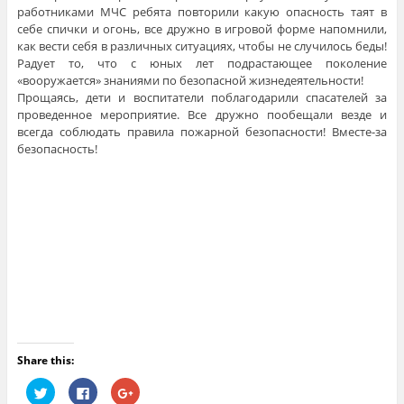
работниками МЧС ребята повторили какую опасность таят в
себе спички и огонь, все дружно в игровой форме напомнили,
как вести себя в различных ситуациях, чтобы не случилось беды!
Радует то, что с юных лет подрастающее поколение
«вооружается» знаниями по безопасной жизнедеятельности!
Прощаясь, дети и воспитатели поблагодарили спасателей за
проведенное мероприятие. Все дружно пообещали везде и
всегда соблюдать правила пожарной безопасности! Вместе-за
безопасность!
Share this:
Н
Н
Н
а
а
а