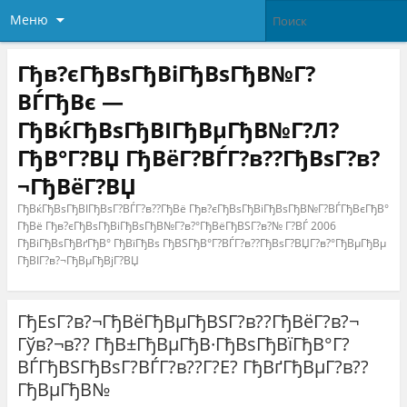
Меню
Гђв?єГђВѕГђВіГђВѕГђВ№Г?
ВЃГђВє —
ГђВќГђВѕГђВІГђВµГђВ№Г?Л?
ГђВ°Г?ВЏ ГђВёГ?ВЃГ?в??ГђВѕГ?в?
¬ГђВёГ?ВЏ
ГђВќГђВѕГђВІГђВѕГ?ВЃГ?в??ГђВё Гђв?єГђВѕГђВіГђВѕГђВ№Г?ВЃГђВєГђВ°
ГђВё Гђв?єГђВѕГђВіГђВѕГђВ№Г?в?°ГђВёГђВЅГ?в?№ Г?ВЃ 2006
ГђВіГђВѕГђВґГђВ° ГђВїГђВѕ ГђВЅГђВ°Г?ВЃГ?в??ГђВѕГ?ВЏГ?в?°ГђВµГђВµ
ГђВІГ?в?¬ГђВµГђВјГ?ВЏ
ГђЕѕГ?в?¬ГђВёГђВµГђВЅГ?в??ГђВёГ?в?¬
Гўв?¬в?? ГђВ±ГђВµГђВ·ГђВѕГђВїГђВ°Г?
ВЃГђВЅГђВѕГ?ВЃГ?в??Г?Е? ГђВґГђВµГ?в??
ГђВµГђВ№