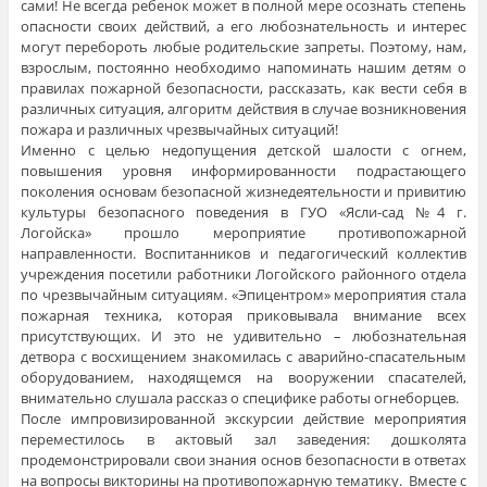
сами! Не всегда ребенок может в полной мере осознать степень
опасности своих действий, а его любознательность и интерес
могут перебороть любые родительские запреты. Поэтому, нам,
взрослым, постоянно необходимо напоминать нашим детям о
правилах пожарной безопасности, рассказать, как вести себя в
различных ситуация, алгоритм действия в случае возникновения
пожара и различных чрезвычайных ситуаций!
Именно с целью недопущения детской шалости с огнем,
повышения уровня информированности подрастающего
поколения основам безопасной жизнедеятельности и привитию
культуры безопасного поведения в ГУО «Ясли-сад №4 г.
Логойска» прошло мероприятие противопожарной
направленности. Воспитанников и педагогический коллектив
учреждения посетили работники Логойского районного отдела
по чрезвычайным ситуациям. «Эпицентром» мероприятия стала
пожарная техника, которая приковывала внимание всех
присутствующих. И это не удивительно – любознательная
детвора с восхищением знакомилась с аварийно-спасательным
оборудованием, находящемся на вооружении спасателей,
внимательно слушала рассказ о специфике работы огнеборцев.
После импровизированной экскурсии действие мероприятия
переместилось в актовый зал заведения: дошколята
продемонстрировали свои знания основ безопасности в ответах
на вопросы викторины на противопожарную тематику. Вместе с