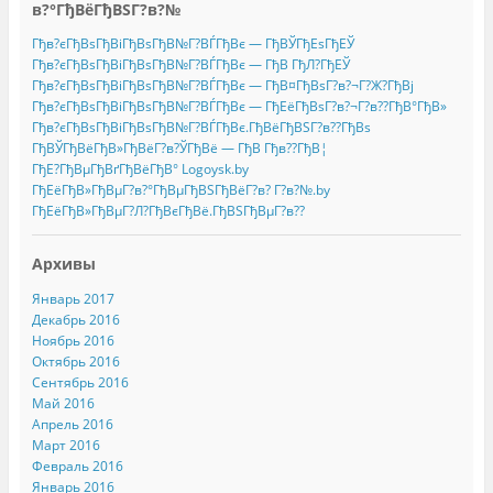
в?°ГђВёГђВЅГ?в?№
Гђв?єГђВѕГђВіГђВѕГђВ№Г?ВЃГђВє — ГђВЎГђЕѕГђЕЎ
Гђв?єГђВѕГђВіГђВѕГђВ№Г?ВЃГђВє — ГђВ ГђЛ?ГђЕЎ
Гђв?єГђВѕГђВіГђВѕГђВ№Г?ВЃГђВє — ГђВ¤ГђВѕГ?в?¬Г?Ж?ГђВј
Гђв?єГђВѕГђВіГђВѕГђВ№Г?ВЃГђВє — ГђЕёГђВѕГ?в?¬Г?в??ГђВ°ГђВ»
Гђв?єГђВѕГђВіГђВѕГђВ№Г?ВЃГђВє.ГђВёГђВЅГ?в??ГђВѕ
ГђВЎГђВёГђВ»ГђВёГ?в?ЎГђВё — ГђВ Гђв??ГђВ¦
ГђЕ?ГђВµГђВґГђВёГђВ° Logoysk.by
ГђЕёГђВ»ГђВµГ?в?°ГђВµГђВЅГђВёГ?в? Г?в?№.by
ГђЕёГђВ»ГђВµГ?Л?ГђВєГђВё.ГђВЅГђВµГ?в??
Архивы
Январь 2017
Декабрь 2016
Ноябрь 2016
Октябрь 2016
Сентябрь 2016
Май 2016
Апрель 2016
Март 2016
Февраль 2016
Январь 2016