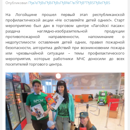
Опубликовал
Гђв?єГђВѕГђВіГђВѕГђВ№Г?в?ЎГђВ°ГђВЅГђВёГђВЅ
На Логойщине прошел первый этап республиканской
профилактической акции «Не оставляйте детей одних!». Старт
мероприятию был дан в торговом центре «Лагойскi пасаж»:
раздача наглядно-изобразительной продукции
противопожарной направленности, напоминание о
недопустимости оставления детей одних, правил пожарной
безопасности, алгоритма действий при возникновении пожара
или чрезвычайной ситуации – темы профилактического
мероприятия, которые работники МЧС доносили до всех
посетителей торгового центра.