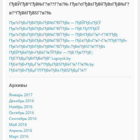
ГђВЎГђВ°ГђВ№Г?в??Г?в?№ Гђв?єГђВѕГђВіГђВѕГђВ№Г?
в?°ГђВёГђВЅГ?в?№
Гђв?єГђВѕГђВіГђВѕГђВ№Г?ВЃГђВє — ГђВЎГђЕѕГђЕЎ
Гђв?єГђВѕГђВіГђВѕГђВ№Г?ВЃГђВє — ГђВ ГђЛ?ГђЕЎ
Гђв?єГђВѕГђВіГђВѕГђВ№Г?ВЃГђВє — ГђВ¤ГђВѕГ?в?¬Г?Ж?ГђВј
Гђв?єГђВѕГђВіГђВѕГђВ№Г?ВЃГђВє — ГђЕёГђВѕГ?в?¬Г?в??ГђВ°ГђВ»
Гђв?єГђВѕГђВіГђВѕГђВ№Г?ВЃГђВє.ГђВёГђВЅГ?в??ГђВѕ
ГђВЎГђВёГђВ»ГђВёГ?в?ЎГђВё — ГђВ Гђв??ГђВ¦
ГђЕ?ГђВµГђВґГђВёГђВ° Logoysk.by
ГђЕёГђВ»ГђВµГ?в?°ГђВµГђВЅГђВёГ?в? Г?в?№.by
ГђЕёГђВ»ГђВµГ?Л?ГђВєГђВё.ГђВЅГђВµГ?в??
Архивы
Январь 2017
Декабрь 2016
Ноябрь 2016
Октябрь 2016
Сентябрь 2016
Май 2016
Апрель 2016
Март 2016