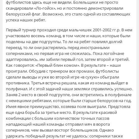
футболистов здесь еще не видели. Болельщики не просто
скандировали «Ло-гойск», но и постоянно демонстрировали
белорусский флаг. Возможно, это стало одной из составляющих
успеха наших ребят.
Первый турнир проходил среди мальчишек 2001-2002 гг.р. В нем
участвовало восемь команд, в том числе и наши, которые были
поделены на две подгруппы. То ли на ребят повлиял долгий
переезд, то ли они растерялись перед иностранными
соперниками, но первая игра не сложилась. Пока логойчане
адаптировались, им забили первый гол, затем второй и третий.
Как говорится: «Первый блин комом». В результате – наши
проиграли. Обсудив с тренером все промахи, футболисты
сделали выводы и уже во второй игре «в сухую» обыграли
противника. Третья встреча решала, какая из команд выйдет в
полуфинал. И с этой задачей наши земляки справились успешно.
Заняв 2 место в своей подгруппе, они встретились в полуфинале
с немецкими ребятами, которые были старше белорусов на год.
Имея явное преимущество, хозяева поля выиграли. Предстояла
еще одна борьба за третье место. В результате красивой
комбинации с большим количеством точных пассов
нападающий нашей команды отправил мяч в ворота
соперников, чем вызвал восторг болельщиков. Однако
удержать победный результат не удалось: соперники также