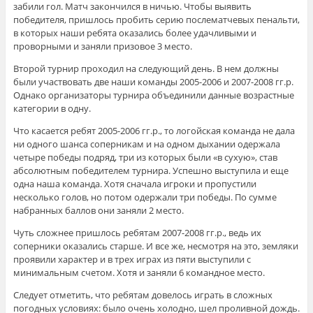
забили гол. Матч закончился в ничью. Чтобы выявить
победителя, пришлось пробить серию послематчевых пенальти,
в которых наши ребята оказались более удачливыми и
проворными и заняли призовое 3 место.
Второй турнир проходил на следующий день. В нем должны
были участвовать две наши команды 2005-2006 и 2007-2008 гг.р.
Однако организаторы турнира объединили данные возрастные
категории в одну.
Что касается ребят 2005-2006 гг.р., то логойская команда не дала
ни одного шанса соперникам и на одном дыхании одержала
четыре победы подряд, три из которых были «в сухую», став
абсолютным победителем турнира. Успешно выступила и еще
одна наша команда. Хотя сначала игроки и пропустили
несколько голов, но потом одержали три победы. По сумме
набранных баллов они заняли 2 место.
Чуть сложнее пришлось ребятам 2007-2008 гг.р., ведь их
соперники оказались старше. И все же, несмотря на это, земляки
проявили характер и в трех играх из пяти выступили с
минимальным счетом. Хотя и заняли 6 командное место.
Следует отметить, что ребятам довелось играть в сложных
погодных условиях: было очень холодно, шел проливной дождь.