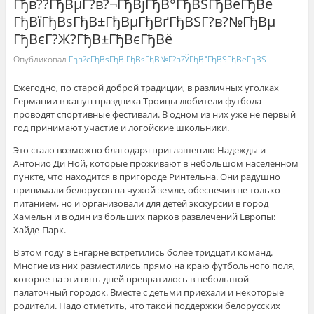
Гђв??ГђВµГ?в?¬ГђВјГђВ°ГђВЅГђВёГђВё
ГђВїГђВѕГђВ±ГђВµГђВґГђВЅГ?в?№ГђВµ
ГђВєГ?Ж?ГђВ±ГђВєГђВё
Опубликовал
Гђв?єГђВѕГђВіГђВѕГђВ№Г?в?ЎГђВ°ГђВЅГђВёГђВЅ
Ежегодно, по старой доброй традиции, в различных уголках
Германии в канун праздника Троицы любители футбола
проводят спортивные фестивали. В одном из них уже не первый
год принимают участие и логойские школьники.
Это стало возможно благодаря приглашению Надежды и
Антонио Ди Ной, которые проживают в небольшом населенном
пункте, что находится в пригороде Ринтельна. Они радушно
принимали белорусов на чужой земле, обеспечив не только
питанием, но и организовали для детей экскурсии в город
Хамельн и в один из больших парков развлечений Европы:
Хайде-Парк.
В этом году в Енгарне встретились более тридцати команд.
Многие из них разместились прямо на краю футбольного поля,
которое на эти пять дней превратилось в небольшой
палаточный городок. Вместе с детьми приехали и некоторые
родители. Надо отметить, что такой поддержки белорусских