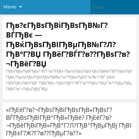
Меню
Гђв?єГђВѕГђВіГђВѕГђВ№Г?
ВЃГђВє —
ГђВќГђВѕГђВІГђВµГђВ№Г?Л?
ГђВ°Г?ВЏ ГђВёГ?ВЃГ?в??ГђВѕГ?в?
¬ГђВёГ?ВЏ
ГђВќГђВѕГђВІГђВѕГ?ВЃГ?в??ГђВё Гђв?єГђВѕГђВіГђВѕГђВ№Г?ВЃГђВєГђВ°
ГђВё Гђв?єГђВѕГђВіГђВѕГђВ№Г?в?°ГђВёГђВЅГ?в?№ Г?ВЃ 2006
ГђВіГђВѕГђВґГђВ° ГђВїГђВѕ ГђВЅГђВ°Г?ВЃГ?в??ГђВѕГ?ВЏГ?в?°ГђВµГђВµ
ГђВІГ?в?¬ГђВµГђВјГ?ВЏ
«ГђЕёГ?в?¬ГђВѕГђВіГђВѕГђВ»ГђВѕГ?
ВЃГђВѕГђВІГђВ°ГђВ»ГђВё? ГђЕёГ?в?
¬ГђВёГђВіГђВ»ГђВ°Г?Л?ГђВ°ГђВµГђВј ГђВІ
ГђВ±Г?Ж?Г?в??ГђВµГ?в??»