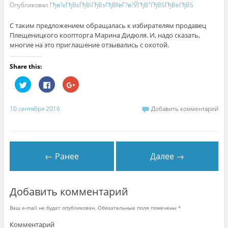
Опубликовал
Гђв?єГђВѕГђВіГђВѕГђВ№Г?в?ЎГђВ°ГђВЅГђВёГђВЅ
С таким предложением обращалась к избирателям продавец
Плещеницкого коопторга Марина Дидюля. И, надо сказать,
многие на это приглашение отзывались с охотой.
Share this:
Н
Н
Н
а
а
а
ж
ж
ж
м
м
м
и
и
и
10 сентября 2016
Добавить комментарий
т
т
т
е
е
е
,
з
,
ч
д
ч
т
е
т
о
с
о
б
ь
б
← Ранее
Далее →
ы
,
ы
п
ч
п
о
т
о
д
о
д
е
б
е
л
ы
л
Добавить комментарий
и
п
и
т
о
т
ь
д
ь
Ваш e-mail не будет опубликован.
Обязательные поля помечены
*
с
е
с
я
л
я
н
и
в
Комментарий