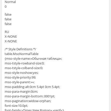
Normal
0
false
false
false
RU
X-NONE
X-NONE
/* Style Definitions */
table.MsoNormalTable
{mso-style-name:»Обычная таблица»;
mso-tstyle-rowband-size:0;
mso-tstyle-colband-size:0;
mso-style-noshow:yes;
mso-style-priority:99;
mso-style-parent:»»;
mso-padding-alt:0cm 5.4pt 0cm 5.4pt;
mso-para-margin:0cm;
mso-para-margin-bottom:.0001pt;
mso-pagination:widow-orphan;
font-size:10.0pt;
font-family:»Times New Roman»,»serif»;}