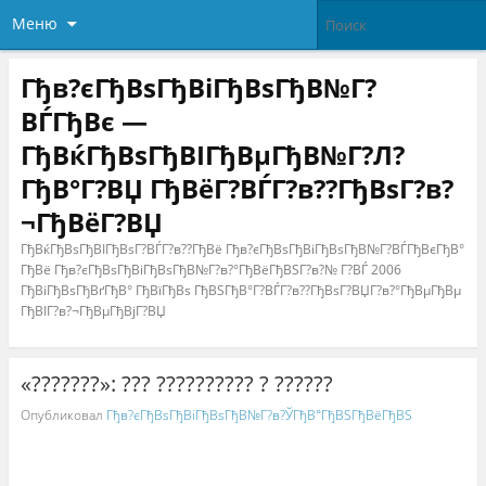
Меню
Гђв?єГђВѕГђВіГђВѕГђВ№Г?
ВЃГђВє —
ГђВќГђВѕГђВІГђВµГђВ№Г?Л?
ГђВ°Г?ВЏ ГђВёГ?ВЃГ?в??ГђВѕГ?в?
¬ГђВёГ?ВЏ
ГђВќГђВѕГђВІГђВѕГ?ВЃГ?в??ГђВё Гђв?єГђВѕГђВіГђВѕГђВ№Г?ВЃГђВєГђВ°
ГђВё Гђв?єГђВѕГђВіГђВѕГђВ№Г?в?°ГђВёГђВЅГ?в?№ Г?ВЃ 2006
ГђВіГђВѕГђВґГђВ° ГђВїГђВѕ ГђВЅГђВ°Г?ВЃГ?в??ГђВѕГ?ВЏГ?в?°ГђВµГђВµ
ГђВІГ?в?¬ГђВµГђВјГ?ВЏ
«???????»: ??? ?????????? ? ??????
Опубликовал
Гђв?єГђВѕГђВіГђВѕГђВ№Г?в?ЎГђВ°ГђВЅГђВёГђВЅ