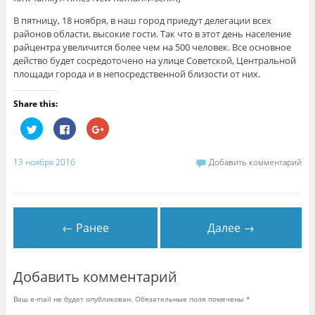
В пятницу, 18 ноября, в наш город приедут делегации всех
районов области, высокие гости. Так что в этот день население
райцентра увеличится более чем на 500 человек. Все основное
действо будет сосредоточено на улице Советской, Центральной
площади города и в непосредственной близости от них.
Share this:
Н
Н
Н
а
а
а
ж
ж
ж
м
м
м
и
и
и
13 ноября 2016
Добавить комментарий
т
т
т
е
е
е
,
з
,
ч
д
ч
т
е
т
о
с
о
б
ь
б
← Ранее
Далее →
ы
,
ы
п
ч
п
о
т
о
д
о
д
е
б
е
л
ы
л
Добавить комментарий
и
п
и
т
о
т
ь
д
ь
Ваш e-mail не будет опубликован.
Обязательные поля помечены
*
с
е
с
я
л
я