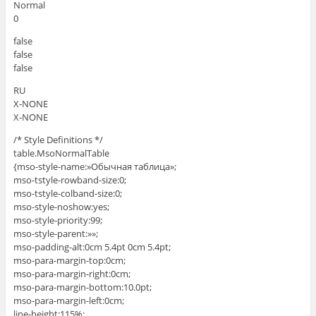
Normal
0
false
false
false
RU
X-NONE
X-NONE
/* Style Definitions */
table.MsoNormalTable
{mso-style-name:»Обычная таблица»;
mso-tstyle-rowband-size:0;
mso-tstyle-colband-size:0;
mso-style-noshow:yes;
mso-style-priority:99;
mso-style-parent:»»;
mso-padding-alt:0cm 5.4pt 0cm 5.4pt;
mso-para-margin-top:0cm;
mso-para-margin-right:0cm;
mso-para-margin-bottom:10.0pt;
mso-para-margin-left:0cm;
line-height:115%;