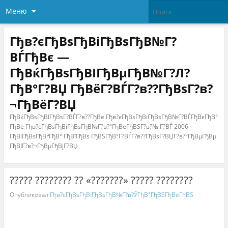
Меню
Гђв?єГђВѕГђВіГђВѕГђВ№Г?
ВЃГђВє —
ГђВќГђВѕГђВІГђВµГђВ№Г?Л?
ГђВ°Г?ВЏ ГђВёГ?ВЃГ?в??ГђВѕГ?в?
¬ГђВёГ?ВЏ
ГђВќГђВѕГђВІГђВѕГ?ВЃГ?в??ГђВё Гђв?єГђВѕГђВіГђВѕГђВ№Г?ВЃГђВєГђВ°
ГђВё Гђв?єГђВѕГђВіГђВѕГђВ№Г?в?°ГђВёГђВЅГ?в?№ Г?ВЃ 2006
ГђВіГђВѕГђВґГђВ° ГђВїГђВѕ ГђВЅГђВ°Г?ВЃГ?в??ГђВѕГ?ВЏГ?в?°ГђВµГђВµ
ГђВІГ?в?¬ГђВµГђВјГ?ВЏ
????? ???????? ?? «???????» ????? ????????
Опубликовал
Гђв?єГђВѕГђВіГђВѕГђВ№Г?в?ЎГђВ°ГђВЅГђВёГђВЅ