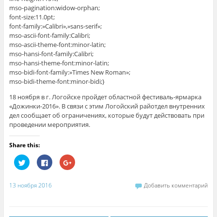
mso-pagination:widow-orphan;
font-size:11.0pt;
font-family:»Calibri»,»sans-serif»;
mso-ascii-font-family:Calibri;
mso-ascii-theme-font:minor-latin;
mso-hansi-font-family:Calibri;
mso-hansi-theme-font:minor-latin;
mso-bidi-font-family:»Times New Roman»;
mso-bidi-theme-font:minor-bidi;}
18 ноября в г. Логойске пройдет областной фестиваль-ярмарка
«Дожинки-2016». В связи с этим Логойский райотдел внутренних
дел сообщает об ограничениях, которые будут действовать при
проведении мероприятия.
Share this:
Н
Н
Н
а
а
а
ж
ж
ж
м
м
м
и
и
и
13 ноября 2016
Добавить комментарий
т
т
т
е
е
е
,
з
,
ч
д
ч
т
е
т