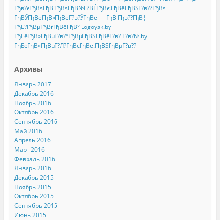
Гђв?єГђВѕГђВіГђВѕГђВ№Г?ВЃГђВє.ГђВёГђВЅГ?в??ГђВѕ
ГђВЎГђВёГђВ»ГђВёГ?в?ЎГђВё — ГђВ Гђв??ГђВ¦
ГђЕ?ГђВµГђВґГђВёГђВ° Logoysk.by
ГђЕёГђВ»ГђВµГ?в?°ГђВµГђВЅГђВёГ?в? Г?в?№.by
ГђЕёГђВ»ГђВµГ?Л?ГђВєГђВё.ГђВЅГђВµГ?в??
Архивы
Январь 2017
Декабрь 2016
Ноябрь 2016
Октябрь 2016
Сентябрь 2016
Май 2016
Апрель 2016
Март 2016
Февраль 2016
Январь 2016
Декабрь 2015
Ноябрь 2015
Октябрь 2015
Сентябрь 2015
Июнь 2015