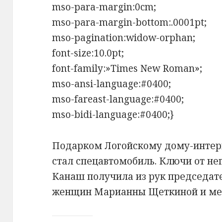
mso-para-margin:0cm;
mso-para-margin-bottom:.0001pt;
mso-pagination:widow-orphan;
font-size:10.0pt;
font-family:»Times New Roman»;
mso-ansi-language:#0400;
mso-fareast-language:#0400;
mso-bidi-language:#0400;}
Подарком Логойскому дому-интер
стал спецавтомобиль. Ключи от не
Канаш получила из рук председат
женщин Марианны Щеткиной и мец