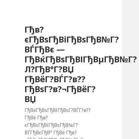
Гђв?
єГђВѕГђВіГђВѕГђВ№Г?
ВЃГђВє —
ГђВќГђВѕГђВІГђВµГђВ№Г?
Л?ГђВ°Г?ВЏ
ГђВёГ?ВЃГ?в??
ГђВѕГ?в?¬ГђВёГ?
ВЏ
ГђВќГђВѕГђВІГђВѕГ?ВЃГ?в??
ГђВё Гђв?
єГђВѕГђВіГђВѕГђВ№Г?
ВЃГђВєГђВ° ГђВё Гђв?