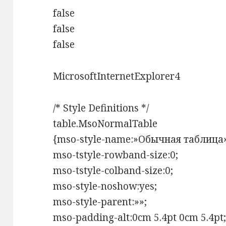
false
false
false
MicrosoftInternetExplorer4
/* Style Definitions */
table.MsoNormalTable
{mso-style-name:»Обычная таблица»
mso-tstyle-rowband-size:0;
mso-tstyle-colband-size:0;
mso-style-noshow:yes;
mso-style-parent:»»;
mso-padding-alt:0cm 5.4pt 0cm 5.4pt