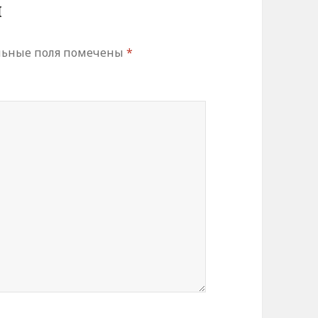
й
льные поля помечены
*