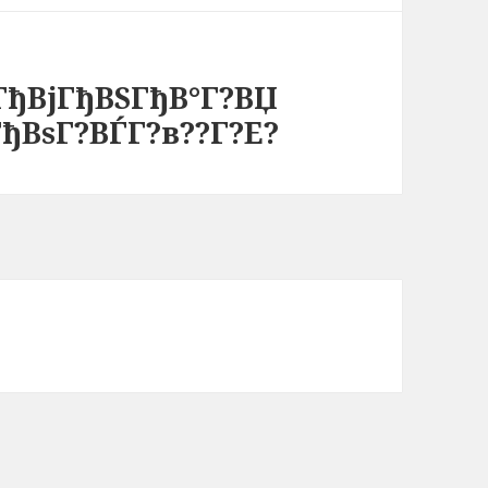
ГђВјГђВЅГђВ°Г?ВЏ
ђВѕГ?ВЃГ?в??Г?Е?