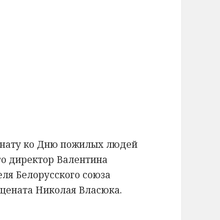
нату ко Дню пожилых людей
го директор Валентина
еля Белорусского союза
ената Николая Власюка.