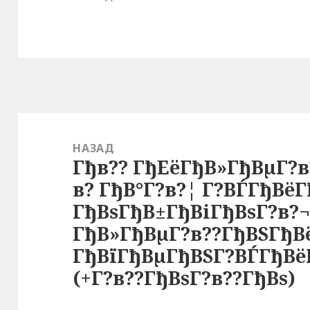
Навигация
по
НАЗАД
Гђв?? ГђЕёГђВ»ГђВµГ?
записям
Предыдущая
в? ГђВ°Г?в?¦ Г?ВЃГђВё
запись:
ГђВѕГђВ±ГђВіГђВѕГ?в?¬
ГђВ»ГђВµГ?в??ГђВЅГђ
ГђВїГђВµГђВЅГ?ВЃГђВё
(+Г?в??ГђВѕГ?в??ГђВѕ)