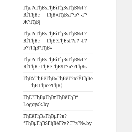
Гђв?єГђВѕГђВіГђВѕГђВ№Г?
ВЃГђВє — ГђВ¤ГђВѕГ?в?¬Г?
Ж?ГђВј
Гђв?єГђВѕГђВіГђВѕГђВ№Г?
ВЃГђВє — ГђЕёГђВѕГ?в?¬Г?
в??ГђВ°ГђВ»
Гђв?єГђВѕГђВіГђВѕГђВ№Г?
ВЃГђВє.ГђВёГђВЅГ?в??ГђВѕ
ГђВЎГђВёГђВ»ГђВёГ?в?ЎГђВё
— ГђВ Гђв??ГђВ¦
ГђЕ?ГђВµГђВґГђВёГђВ°
Logoysk.by
ГђЕёГђВ»ГђВµГ?в?
°ГђВµГђВЅГђВёГ?в? Г?в?№.by