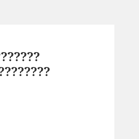
???????
?????????