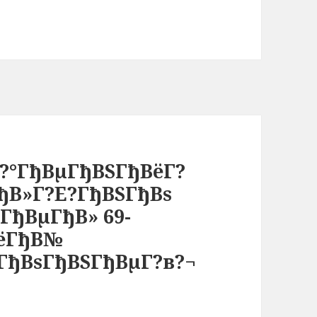
в?°ГђВµГђВЅГђВёГ?
ГђВ»Г?Е?ГђВЅГђВѕ
ГђВµГђВ» 69-
ВёГђВ№
ГђВѕГђВЅГђВµГ?в?¬