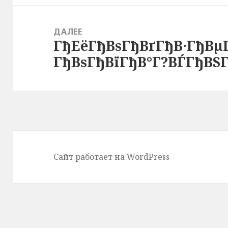
ДАЛЕЕ
ГђЕёГђВѕГђВґГђВ·ГђВµ
Следующая
ГђВѕГђВїГђВ°Г?ВЃГђВЅГ
запись:
Сайт работает на WordPress