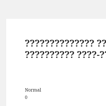
?????????????? ?
?????????? ????-
Normal
0