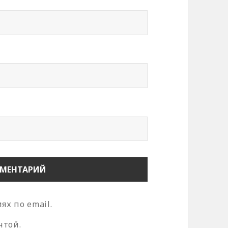
х по email.
чтой.