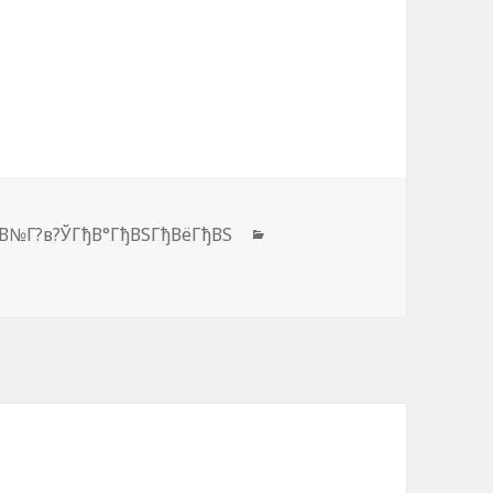
ђВ№Г?в?ЎГђВ°ГђВЅГђВёГђВЅ
Рубрики