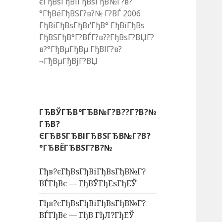
єГђВѕГђВіГђВѕГђВ№Г?в?
°ГђВёГђВЅГ?в?№ Г?ВЃ 2006
ГђВіГђВѕГђВґГђВ° ГђВїГђВѕ
ГђВЅГђВ°Г?ВЃГ?в??ГђВѕГ?ВЏГ?
в?°ГђВµГђВµ ГђВІГ?в?
¬ГђВµГђВјГ?ВЏ
ГЂВЎГЂВ°ГЂВ№Г?В??Г?В?№
ГЂВ?
ЄГЂВЅГЂВІГЂВЅГЂВ№Г?В?
°ГЂВЁГЂВЅГ?В?№
Гђв?єГђВѕГђВіГђВѕГђВ№Г?
ВЃГђВє — ГђВЎГђЕѕГђЕЎ
Гђв?єГђВѕГђВіГђВѕГђВ№Г?
ВЃГђВє — ГђВ ГђЛ?ГђЕЎ