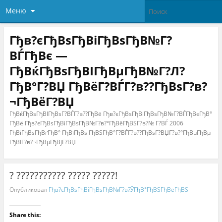
Меню
Гђв?єГђВѕГђВіГђВѕГђВ№Г?
ВЃГђВє —
ГђВќГђВѕГђВІГђВµГђВ№Г?Л?
ГђВ°Г?ВЏ ГђВёГ?ВЃГ?в??ГђВѕГ?в?
¬ГђВёГ?ВЏ
ГђВќГђВѕГђВІГђВѕГ?ВЃГ?в??ГђВё Гђв?єГђВѕГђВіГђВѕГђВ№Г?ВЃГђВєГђВ°
ГђВё Гђв?єГђВѕГђВіГђВѕГђВ№Г?в?°ГђВёГђВЅГ?в?№ Г?ВЃ 2006
ГђВіГђВѕГђВґГђВ° ГђВїГђВѕ ГђВЅГђВ°Г?ВЃГ?в??ГђВѕГ?ВЏГ?в?°ГђВµГђВµ
ГђВІГ?в?¬ГђВµГђВјГ?ВЏ
? ??????????? ????? ?????!
Опубликовал
Гђв?єГђВѕГђВіГђВѕГђВ№Г?в?ЎГђВ°ГђВЅГђВёГђВЅ
Share this: