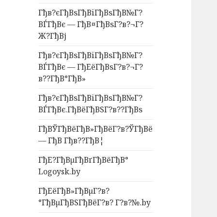
Гђв?єГђВѕГђВіГђВѕГђВ№Г?
ВЃГђВє — ГђВ¤ГђВѕГ?в?¬Г?
Ж?ГђВј
Гђв?єГђВѕГђВіГђВѕГђВ№Г?
ВЃГђВє — ГђЕёГђВѕГ?в?¬Г?
в??ГђВ°ГђВ»
Гђв?єГђВѕГђВіГђВѕГђВ№Г?
ВЃГђВє.ГђВёГђВЅГ?в??ГђВѕ
ГђВЎГђВёГђВ»ГђВёГ?в?ЎГђВё
— ГђВ Гђв??ГђВ¦
ГђЕ?ГђВµГђВґГђВёГђВ°
Logoysk.by
ГђЕёГђВ»ГђВµГ?в?
°ГђВµГђВЅГђВёГ?в? Г?в?№.by