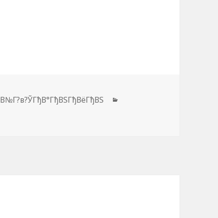
ђВ№Г?в?ЎГђВ°ГђВЅГђВёГђВЅ
Рубрики