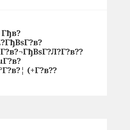
 Гђв?
?ГђВѕГ?в?
їГ?в?¬ГђВѕГ?Л?Г?в??
µГ?в?
Г?в?¦ (+Г?в??