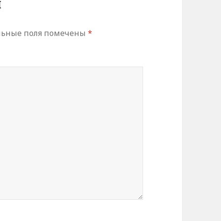
й
льные поля помечены
*