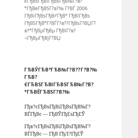
єГђВѕГђВіГђВѕГђВ№Г?в?
°ГђВёГђВЅГ?в?№ Г?ВЃ 2006
ГђВіГђВѕГђВґГђВ° ГђВїГђВѕ
ГђВЅГђВ°Г?ВЃГ?в??ГђВѕГ?ВЏГ?
в?°ГђВµГђВµ ГђВІГ?в?
¬ГђВµГђВјГ?ВЏ
ГЂВЎГЂВ°ГЂВ№Г?В??Г?В?№
ГЂВ?
ЄГЂВЅГЂВІГЂВЅГЂВ№Г?В?
°ГЂВЁГЂВЅГ?В?№
Гђв?єГђВѕГђВіГђВѕГђВ№Г?
ВЃГђВє — ГђВЎГђЕѕГђЕЎ
Гђв?єГђВѕГђВіГђВѕГђВ№Г?
ВЃГђВє — ГђВ ГђЛ?ГђЕЎ