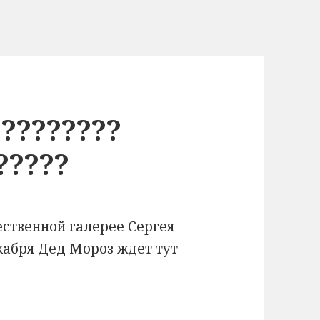
 ????????
?????
ественной галерее Сергея
екабря Дед Мороз ждет тут