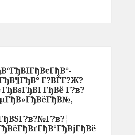
В°ГђВІГђВєГђВ°-
ГђВ¶ГђВ° Г?ВЃГ?Ж?
ГђВѕГђВІ ГђВё Г?в?
ВµГђВ»ГђВёГђВ№,
ГђВЅГ?в?№Г?в?¦
ГђВёГђВґГђВ°ГђВјГђВё