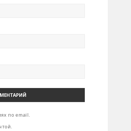
х по email.
чтой.