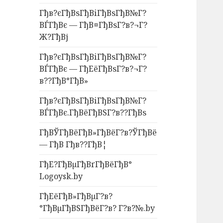
Гђв?єГђВѕГђВіГђВѕГђВ№Г?
ВЃГђВє — ГђВ¤ГђВѕГ?в?¬Г?
Ж?ГђВј
Гђв?єГђВѕГђВіГђВѕГђВ№Г?
ВЃГђВє — ГђЕёГђВѕГ?в?¬Г?
в??ГђВ°ГђВ»
Гђв?єГђВѕГђВіГђВѕГђВ№Г?
ВЃГђВє.ГђВёГђВЅГ?в??ГђВѕ
ГђВЎГђВёГђВ»ГђВёГ?в?ЎГђВё
— ГђВ Гђв??ГђВ¦
ГђЕ?ГђВµГђВґГђВёГђВ°
Logoysk.by
ГђЕёГђВ»ГђВµГ?в?
°ГђВµГђВЅГђВёГ?в? Г?в?№.by