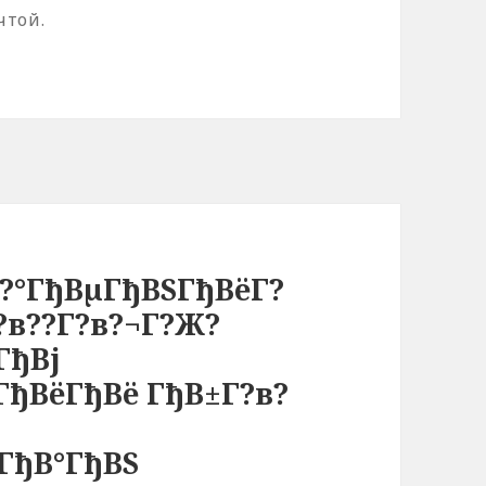
чтой.
в?°ГђВµГђВЅГђВёГ?
Г?в??Г?в?¬Г?Ж?
ГђВј
ГђВёГђВё ГђВ±Г?в?
ГђВ°ГђВЅ