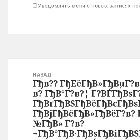
Уведомлять меня о новых записях по
Навигация
по
НАЗАД
Гђв?? ГђЕёГђВ»ГђВµГ?
записям
Предыдущая
в? ГђВ°Г?в?¦ Г?ВЃГђВѕ
запись:
ГђВґГђВЅГђВёГђВєГђВѕ
ГђВјГђВёГђВ»ГђВёГ?в? 
№ГђВ» Г?в?
¬ГђВ°ГђВ·ГђВѕГђВіГђВЅ