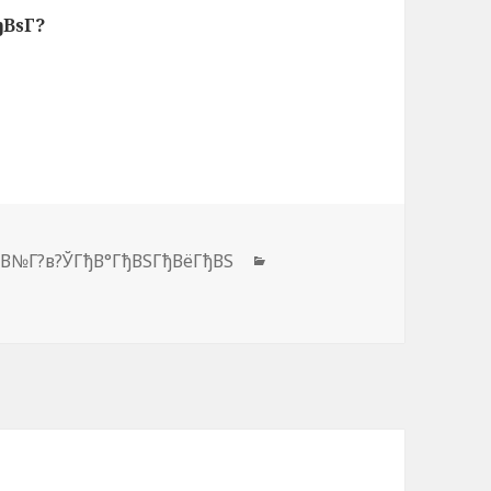
ђВѕГ?
ђВ№Г?в?ЎГђВ°ГђВЅГђВёГђВЅ
Рубрики