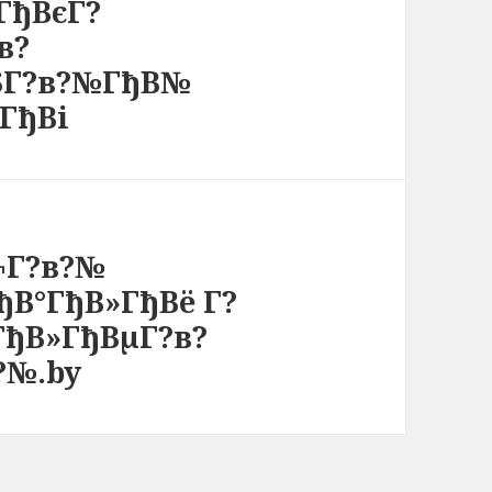
ГђВєГ?
в?
ВЅГ?в?№ГђВ№
ГђВі
¬Г?в?№
ђВ°ГђВ»ГђВё Г?
ГђВ»ГђВµГ?в?
?№.by