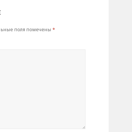
й
льные поля помечены
*