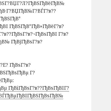
ђВЅГ?ВЏГ?Л?ГђВЅГђВёГђВ№
ГђВ·Г?ВЏГђВ№Г?ВЃГ?в??
ГђВЅГђВ°
ђВІ ГђВЅГђВ°ГђВ»ГђВёГ?в?
Г?в??ГђВѕГ?в?¬ГђВѕГђВІ Г?в?
ђВ№ ГђВјГђВѕГ?в?
?Е? ГђВѕГ?в?
ВЅГђВѕГђВµ Г?
ёГђВµ:
Вµ ГђВіГђВѕГ?в??ГђВѕГђВІГ?
?ВЃГђВµГђВІГђВЅГђВѕГђВ№