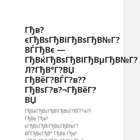
Гђв?
єГђВѕГђВіГђВѕГђВ№Г?
ВЃГђВє —
ГђВќГђВѕГђВІГђВµГђВ№Г?
Л?ГђВ°Г?ВЏ
ГђВёГ?ВЃГ?в??
ГђВѕГ?в?¬ГђВёГ?
ВЏ
ГђВќГђВѕГђВІГђВѕГ?ВЃГ?в??
ГђВё Гђв?
єГђВѕГђВіГђВѕГђВ№Г?
ВЃГђВєГђВ° ГђВё Гђв?