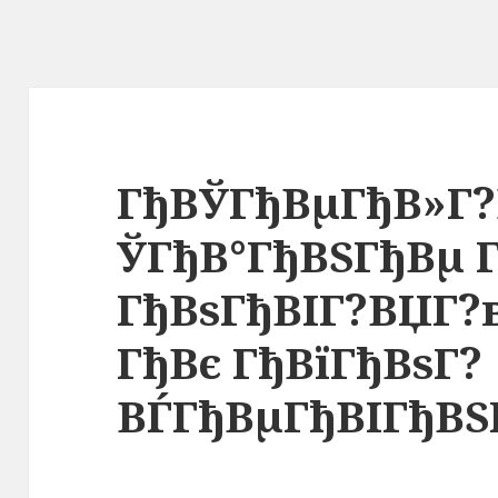
ГђВЎГђВµГђВ»Г?
ЎГђВ°ГђВЅГђВµ Г
ГђВѕГђВІГ?ВЏГ?
ГђВє ГђВїГђВѕГ?
ВЃГђВµГђВІГђВ