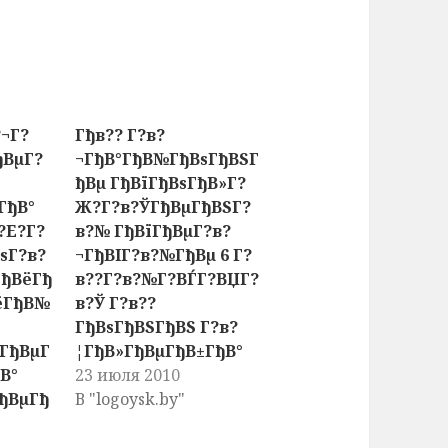
?¬Г?
Гђв?? Г?в?
ђВµГ?
¬ГђВ°ГђВ№ГђВѕГђВЅГ
ђВµ ГђВїГђВѕГђВ»Г?
ГђВ°
Ж?Г?в?ЎГђВµГђВЅГ?
?Е?Г?
в?№ ГђВїГђВµГ?в?
ѕГ?в?
¬ГђВІГ?в?№ГђВµ 6 Г?
ГђВёГђ
в??Г?в?№Г?ВЃГ?ВЏГ?
ВёГђВ№
в?Ў Г?в??
ГђВѕГђВЅГђВЅ Г?в?
ГђВµГ
¦ГђВ»ГђВµГђВ±ГђВ°
В°
23 июля 2010
ђВµГђ
В "logoysk.by"