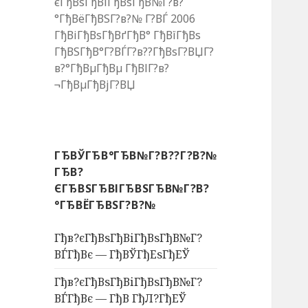
єГђВѕГђВіГђВѕГђВ№Г?в?
°ГђВёГђВЅГ?в?№ Г?ВЃ 2006
ГђВіГђВѕГђВґГђВ° ГђВїГђВѕ
ГђВЅГђВ°Г?ВЃГ?в??ГђВѕГ?ВЏГ?
в?°ГђВµГђВµ ГђВІГ?в?
¬ГђВµГђВјГ?ВЏ
ГЂВЎГЂВ°ГЂВ№Г?В??Г?В?№
ГЂВ?
ЄГЂВЅГЂВІГЂВЅГЂВ№Г?В?
°ГЂВЁГЂВЅГ?В?№
Гђв?єГђВѕГђВіГђВѕГђВ№Г?
ВЃГђВє — ГђВЎГђЕѕГђЕЎ
Гђв?єГђВѕГђВіГђВѕГђВ№Г?
ВЃГђВє — ГђВ ГђЛ?ГђЕЎ