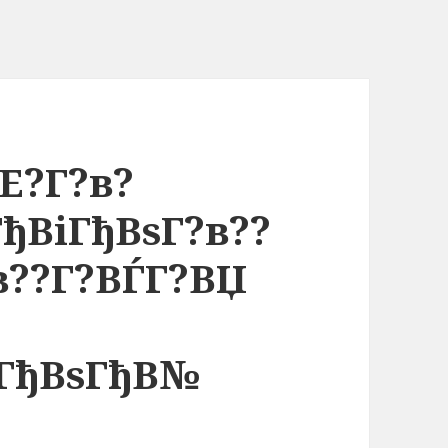
Е?Г?в?
ђВіГђВѕГ?в??
в??Г?ВЃГ?ВЏ
ЅГђВѕГђВ№