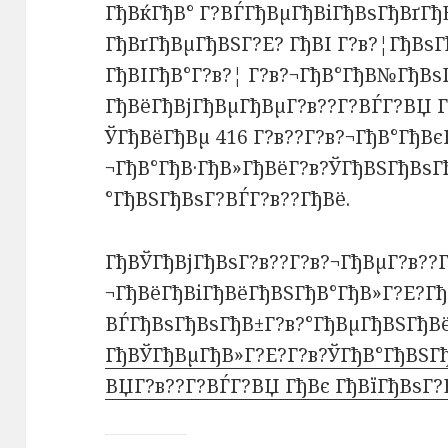
ГђВќГђВ° Г?ВЃГђВµГђВіГђВѕГђВґГ
ГђВґГђВµГђВЅГ?Е? ГђВІ Г?в?¦ГђВѕ
ГђВІГђВ°Г?в?¦ Г?в?¬ГђВ°ГђВ№ГђВѕ
ГђВёГђВјГђВµГђВµГ?в??Г?ВЃГ?ВЏ Г
ЎГђВёГђВµ 416 Г?в??Г?в?¬ГђВ°ГђВє
¬ГђВ°ГђВ·ГђВ»ГђВёГ?в?ЎГђВЅГђВѕГ
°ГђВЅГђВѕГ?ВЃГ?в??ГђВё.
ГђВЎГђВјГђВѕГ?в??Г?в?¬ГђВµГ?в??Г
¬ГђВёГђВіГђВёГђВЅГђВ°ГђВ»Г?Е?Гђ
ВЃГђВѕГђВѕГђВ±Г?в?°ГђВµГђВЅГђВ
ГђВЎГђВµГђВ»Г?Е?Г?в?ЎГђВ°ГђВЅГђ
ВЏГ?в??Г?ВЃГ?ВЏ ГђВє ГђВїГђВѕГ