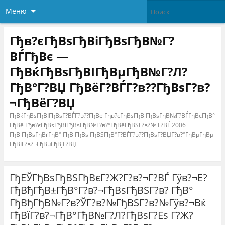
Меню
Гђв?єГђВѕГђВіГђВѕГђВ№Г?
ВЃГђВє —
ГђВќГђВѕГђВІГђВµГђВ№Г?Л?
ГђВ°Г?ВЏ ГђВёГ?ВЃГ?в??ГђВѕГ?в?
¬ГђВёГ?ВЏ
ГђВќГђВѕГђВІГђВѕГ?ВЃГ?в??ГђВё Гђв?єГђВѕГђВіГђВѕГђВ№Г?ВЃГђВєГђВ°
ГђВё Гђв?єГђВѕГђВіГђВѕГђВ№Г?в?°ГђВёГђВЅГ?в?№ Г?ВЃ 2006
ГђВіГђВѕГђВґГђВ° ГђВїГђВѕ ГђВЅГђВ°Г?ВЃГ?в??ГђВѕГ?ВЏГ?в?°ГђВµГђВµ
ГђВІГ?в?¬ГђВµГђВјГ?ВЏ
ГђЕЎГђВѕГђВЅГђВєГ?Ж?Г?в?¬Г?ВЃ Гўв?¬Е?
ГђВђГђВ±ГђВ°Г?в?¬ГђВѕГђВЅГ?в? ГђВ°
ГђВђГђВ№Г?в?ЎГ?в?№ГђВЅГ?в?№Гўв?¬Вќ
ГђВїГ?в?¬ГђВ°ГђВ№Г?Л?ГђВѕГ?Еѕ Г?Ж?