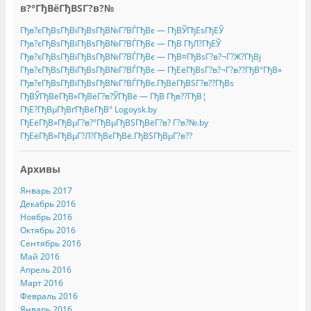
в?°ГђВёГђВЅГ?в?№
Гђв?єГђВѕГђВіГђВѕГђВ№Г?ВЃГђВє — ГђВЎГђЕѕГђЕЎ
Гђв?єГђВѕГђВіГђВѕГђВ№Г?ВЃГђВє — ГђВ ГђЛ?ГђЕЎ
Гђв?єГђВѕГђВіГђВѕГђВ№Г?ВЃГђВє — ГђВ¤ГђВѕГ?в?¬Г?Ж?ГђВј
Гђв?єГђВѕГђВіГђВѕГђВ№Г?ВЃГђВє — ГђЕёГђВѕГ?в?¬Г?в??ГђВ°ГђВ»
Гђв?єГђВѕГђВіГђВѕГђВ№Г?ВЃГђВє.ГђВёГђВЅГ?в??ГђВѕ
ГђВЎГђВёГђВ»ГђВёГ?в?ЎГђВё — ГђВ Гђв??ГђВ¦
ГђЕ?ГђВµГђВґГђВёГђВ° Logoysk.by
ГђЕёГђВ»ГђВµГ?в?°ГђВµГђВЅГђВёГ?в? Г?в?№.by
ГђЕёГђВ»ГђВµГ?Л?ГђВєГђВё.ГђВЅГђВµГ?в??
Архивы
Январь 2017
Декабрь 2016
Ноябрь 2016
Октябрь 2016
Сентябрь 2016
Май 2016
Апрель 2016
Март 2016
Февраль 2016
Январь 2016