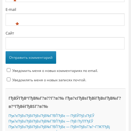
*
E-mail
*
Сайт
Уведомить меня о новых комментариях по email.
Уведомлять меня о новых записях почтой.
ГђВЎГђВ°ГђВ№Г?в??Г?в?№ Гђв?єГђВѕГђВіГђВѕГђВ№Г?
в?°ГђВёГђВЅГ?в?№
Гђв?єГђВѕГђВіГђВѕГђВ№Г?ВЃГђВє — ГђВЎГђЕѕГђЕЎ
Гђв?єГђВѕГђВіГђВѕГђВ№Г?ВЃГђВє — ГђВ ГђЛ?ГђЕЎ
Гђв?єГђВѕГђВіГђВѕГђВ№Г?ВЃГђВє — ГђВ¤ГђВѕГ?в?¬Г?Ж?ГђВј