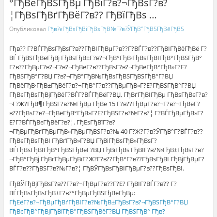
°ГђВёГђВЅГђВµ ГђВїГ?в?¬ГђВѕГ?в?
¦ГђВѕГђВґГђВёГ?в?? ГђВїГђВѕ …
Опубликовал
Гђв?єГђВѕГђВіГђВѕГђВ№Г?в?ЎГђВ°ГђВЅГђВёГђВЅ
Гђв?? Г?ВЃГђВѕГђВѕГ?в??ГђВІГђВµГ?в??Г?ВЃГ?в??ГђВІГђВёГђВё Г?
ВЃ ГђВЅГђВёГђВј ГђВѕГђВ±Г?в?¬ГђВ°ГђВ·ГђВѕГђВІГђВ°ГђВЅГђВ°
Г?в??ГђВµГ?в?¬Г?в?¬ГђВёГ?в??ГђВѕГ?в?¬ГђВёГђВ°ГђВ»Г?Е?
ГђВЅГђВ°Г?ВЏ Г?в?¬ГђВ°ГђВ№ГђВѕГђВЅГђВЅГђВ°Г?ВЏ
ГђВёГђВ·ГђВ±ГђВёГ?в?¬ГђВ°Г?в??ГђВµГђВ»Г?Е?ГђВЅГђВ°Г?ВЏ
ГђВєГђВѕГђВјГђВёГ?ВЃГ?ВЃГђВёГ?ВЏ, ГђВґГђВІГђВµ ГђВѕГђВєГ?в?
¬Г?Ж?ГђВ¶ГђВЅГ?в?№ГђВµ ГђВё 15 Г?в??ГђВµГ?в?¬Г?в?¬ГђВёГ?
в??ГђВѕГ?в?¬ГђВёГђВ°ГђВ»Г?Е?ГђВЅГ?в?№Г?в?¦ Г?ВЃГђВµГђВ»Г?
Е?Г?ВЃГђВєГђВёГ?в?¦. ГђЕѕГђВїГ?в?
¬ГђВµГђВґГђВµГђВ»ГђВµГђВЅГ?в?№ 40 Г?Ж?Г?в?ЎГђВ°Г?ВЃГ?в??
ГђВєГђВѕГђВІ ГђВґГђВ»Г?ВЏ ГђВіГђВѕГђВ»ГђВѕГ?
ВЃГђВѕГђВІГђВ°ГђВЅГђВёГ?ВЏ ГђВїГђВѕ ГђВІГ?в?№ГђВ±ГђВѕГ?в?
¬ГђВ°ГђВј ГђВґГђВµГђВїГ?Ж?Г?в??ГђВ°Г?в??ГђВѕГђВІ ГђВјГђВµГ?
ВЃГ?в??ГђВЅГ?в?№Г?в?¦ ГђВЎГђВѕГђВІГђВµГ?в??ГђВѕГђВІ.
ГђВЎГђВјГђВѕГ?в??Г?в?¬ГђВµГ?в??Г?Е? ГђВІГ?ВЃГ?в?? Г?
ВЃГђВѕГђВѕГђВ±Г?в?°ГђВµГђВЅГђВёГђВµ:
ГђЕёГ?в?¬ГђВµГђВґГђВІГ?в?№ГђВ±ГђВѕГ?в?¬ГђВЅГђВ°Г?ВЏ
ГђВєГђВ°ГђВјГђВїГђВ°ГђВЅГђВёГ?ВЏ ГђВЅГђВ° Гђв?