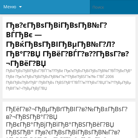
Меню
Гђв?єГђВѕГђВіГђВѕГђВ№Г?
ВЃГђВє —
ГђВќГђВѕГђВІГђВµГђВ№Г?Л?
ГђВ°Г?ВЏ ГђВёГ?ВЃГ?в??ГђВѕГ?в?
¬ГђВёГ?ВЏ
ГђВќГђВѕГђВІГђВѕГ?ВЃГ?в??ГђВё Гђв?єГђВѕГђВіГђВѕГђВ№Г?ВЃГђВєГђВ°
ГђВё Гђв?єГђВѕГђВіГђВѕГђВ№Г?в?°ГђВёГђВЅГ?в?№ Г?ВЃ 2006
ГђВіГђВѕГђВґГђВ° ГђВїГђВѕ ГђВЅГђВ°Г?ВЃГ?в??ГђВѕГ?ВЏГ?в?°ГђВµГђВµ
ГђВІГ?в?¬ГђВµГђВјГ?ВЏ
ГђЕёГ?в?¬ГђВµГђВґГђВІГ?в?№ГђВ±ГђВѕГ?
в?¬ГђВЅГђВ°Г?ВЏ
ГђВєГђВ°ГђВјГђВїГђВ°ГђВЅГђВёГ?ВЏ
ГђВЅГђВ° Гђв?єГђВѕГђВіГђВѕГђВ№Г?в?