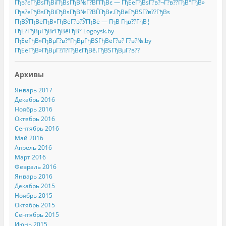
Гђв?єГђВѕГђВіГђВѕГђВ№Г?ВЃГђВє — ГђЕёГђВѕГ?в?¬Г?в??ГђВ°ГђВ»
Гђв?єГђВѕГђВіГђВѕГђВ№Г?ВЃГђВє.ГђВёГђВЅГ?в??ГђВѕ
ГђВЎГђВёГђВ»ГђВёГ?в?ЎГђВё — ГђВ Гђв??ГђВ¦
ГђЕ?ГђВµГђВґГђВёГђВ° Logoysk.by
ГђЕёГђВ»ГђВµГ?в?°ГђВµГђВЅГђВёГ?в? Г?в?№.by
ГђЕёГђВ»ГђВµГ?Л?ГђВєГђВё.ГђВЅГђВµГ?в??
Архивы
Январь 2017
Декабрь 2016
Ноябрь 2016
Октябрь 2016
Сентябрь 2016
Май 2016
Апрель 2016
Март 2016
Февраль 2016
Январь 2016
Декабрь 2015
Ноябрь 2015
Октябрь 2015
Сентябрь 2015
Июнь 2015