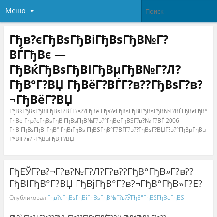
Меню
Гђв?єГђВѕГђВіГђВѕГђВ№Г?
ВЃГђВє —
ГђВќГђВѕГђВІГђВµГђВ№Г?Л?
ГђВ°Г?ВЏ ГђВёГ?ВЃГ?в??ГђВѕГ?в?
¬ГђВёГ?ВЏ
ГђВќГђВѕГђВІГђВѕГ?ВЃГ?в??ГђВё Гђв?єГђВѕГђВіГђВѕГђВ№Г?ВЃГђВєГђВ°
ГђВё Гђв?єГђВѕГђВіГђВѕГђВ№Г?в?°ГђВёГђВЅГ?в?№ Г?ВЃ 2006
ГђВіГђВѕГђВґГђВ° ГђВїГђВѕ ГђВЅГђВ°Г?ВЃГ?в??ГђВѕГ?ВЏГ?в?°ГђВµГђВµ
ГђВІГ?в?¬ГђВµГђВјГ?ВЏ
ГђЕЎГ?в?¬Г?в?№Г?Л?Г?в??ГђВ°ГђВ»Г?в??
ГђВІГђВ°Г?ВЏ ГђВјГђВ°Г?в?¬ГђВ°ГђВ»Г?Е?
Опубликовал
Гђв?єГђВѕГђВіГђВѕГђВ№Г?в?ЎГђВ°ГђВЅГђВёГђВЅ