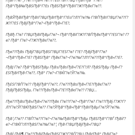
ГђВЇ Г?в?¦Г?в??ГђВ»Г?в??Г?ЕѕГ?ВЃГ?ВЏ ГђВґГђВ° Г?в??
ГђВ°ГђВ№ГђВЅГђВ°Г?Еѕ ГђВЅГђВ°ГђВІГ?Ж?ГђВєГ?в??.
ГђВЎГђВїГђВ°ГђВІГ?ВЏГђВґГђВ°Г?ЕѕГ?Л?Г?в?№ Г?ВЃГђВІГ?ВЏГ?в??Г?
Ж?Г?ЕЅ ГђВјГђВ°Г?в?¬ГђВ°ГђВ»Г?Е?,
ГђВђ Г?в? Г?ВЏГђВїГђВµГ?в?¬ ГђВ°ГђВїГ?Ж?Г?ВЃГђВєГђВ°Г?ЕЅГ?в? Г?
в? ГђВ° Г?в?¬Г?Ж?ГђВєГ?в??,
Гђв??ГђВѕ ГђВјГ?ВЏГђВЅГ?ВЏГ?ЕЅГ?в? Г?Е? ГђВјГђВ°Г?в?
¬ГђВ°ГђВ»Г?Е? ГђВЅГђВ° ГђВєГ?в?¬Г?в?№Г?Л?Г?в??ГђВ°ГђВ»Г?Е?.
ГђВЈ Г?в? ГђВ°ГђВЅГђВµ ГђВ±ГђВѕГђВ»Г?Е?Г?Л? ГђВЅГђВµ ГђВ»Г?
ЕЅГђВґГђВ·Г?в??, ГђВ° Г?в?¬Г?ВЌГ?в?ЎГ?в?№.
ГђЕЅГ?ВЃГ?в?? ГђВјГђВ°Г?в??, Г?в??ГђВѕГђВ»Г?Е?ГђВєГ?в??
ГђВјГђВЅГђВµ, Г?в??ГђВѕГђВ»Г?Е?ГђВєГ?в?? Г?ВЏ…
Гђв??ГђВѕГђВ±ГђВ»Г?в??ГђВє Г?в??Г?в?¬ГђВ°Г?в? Г?в??ГђВј Г?Ж?Г?
Л?Г?в?ЎГ?ВЌГђВЅГ?в?? Г?в?ЎГђВ°ГђВ»ГђВ°ГђВІГђВµГ?в?ЎГ?в?№.
ГђВ¦Г?в?? Г?ВЃГ?в??Г?в?¬Г?в?№ГђВІГђВ°ГђВµ ГђВЅГђВ°Г?ВЃ ГђВіГ?
в?¬Г?ВЌГ?Л?ГђВЅГ?в?№Г?в?¦ ГђВ·Г?ВЏГђВјГђВ»Г?ВЏ?
ГђВЇ ГђВ¶ Г?в??ГђВјГђВєГђВЅГ?Ж?Г?ВЃГ?ВЏ ГђВґГђВ° ГђВїГ?в?