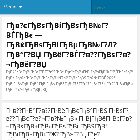
Меню
Гђв?єГђВѕГђВіГђВѕГђВ№Г?
ВЃГђВє —
ГђВќГђВѕГђВІГђВµГђВ№Г?Л?
ГђВ°Г?ВЏ ГђВёГ?ВЃГ?в??ГђВѕГ?в?
¬ГђВёГ?ВЏ
ГђВќГђВѕГђВІГђВѕГ?ВЃГ?в??ГђВё Гђв?єГђВѕГђВіГђВѕГђВ№Г?ВЃГђВєГђВ°
ГђВё Гђв?єГђВѕГђВіГђВѕГђВ№Г?в?°ГђВёГђВЅГ?в?№ Г?ВЃ 2006
ГђВіГђВѕГђВґГђВ° ГђВїГђВѕ ГђВЅГђВ°Г?ВЃГ?в??ГђВѕГ?ВЏГ?в?°ГђВµГђВµ
ГђВІГ?в?¬ГђВµГђВјГ?ВЏ
Гђв??ГђВ°Г?в??ГђВёГђВєГђВ°ГђВЅ ГђВѕГ?
в??ГђВєГ?в?¬Г?в?№ГђВ» ГђВјГђВёГђВєГ?в?
¬ГђВѕГђВ±ГђВ»ГђВѕГђВі ГђВЅГђВ°
ГђВїГђВѕГђВїГ?Ж?ГђВ»Г?ВЏГ?в?