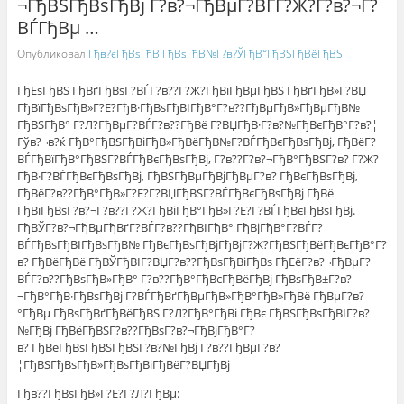
¬ГђВЅГђВѕГђВј Г?в?¬ГђВµГ?ВЃГ?Ж?Г?в?¬Г?
ВЃГђВµ …
Опубликовал
Гђв?єГђВѕГђВіГђВѕГђВ№Г?в?ЎГђВ°ГђВЅГђВёГђВЅ
ГђЕѕГђВЅ ГђВґГђВѕГ?ВЃГ?в??Г?Ж?ГђВїГђВµГђВЅ ГђВґГђВ»Г?ВЏ
ГђВїГђВѕГђВ»Г?Е?ГђВ·ГђВѕГђВІГђВ°Г?в??ГђВµГђВ»ГђВµГђВ№
ГђВЅГђВ° Г?Л?ГђВµГ?ВЃГ?в??ГђВё Г?ВЏГђВ·Г?в?№ГђВєГђВ°Г?в?¦
Гўв?¬в?ќ ГђВ°ГђВЅГђВіГђВ»ГђВёГђВ№Г?ВЃГђВєГђВѕГђВј, ГђВёГ?
ВЃГђВїГђВ°ГђВЅГ?ВЃГђВєГђВѕГђВј, Г?в??Г?в?¬ГђВ°ГђВЅГ?в? Г?Ж?
ГђВ·Г?ВЃГђВєГђВѕГђВј, ГђВЅГђВµГђВјГђВµГ?в? ГђВєГђВѕГђВј,
ГђВёГ?в??ГђВ°ГђВ»Г?Е?Г?ВЏГђВЅГ?ВЃГђВєГђВѕГђВј ГђВё
ГђВїГђВѕГ?в?¬Г?в??Г?Ж?ГђВіГђВ°ГђВ»Г?Е?Г?ВЃГђВєГђВѕГђВј.
ГђВЎГ?в?¬ГђВµГђВґГ?ВЃГ?в??ГђВІГђВ° ГђВјГђВ°Г?ВЃГ?
ВЃГђВѕГђВІГђВѕГђВ№ ГђВєГђВѕГђВјГђВјГ?Ж?ГђВЅГђВёГђВєГђВ°Г?
в? ГђВёГђВё ГђВЎГђВІГ?ВЏГ?в??ГђВѕГђВіГђВѕ ГђЕёГ?в?¬ГђВµГ?
ВЃГ?в??ГђВѕГђВ»ГђВ° Г?в??ГђВ°ГђВєГђВёГђВј ГђВѕГђВ±Г?в?
¬ГђВ°ГђВ·ГђВѕГђВј Г?ВЃГђВґГђВµГђВ»ГђВ°ГђВ»ГђВё ГђВµГ?в?
°ГђВµ ГђВѕГђВґГђВёГђВЅ Г?Л?ГђВ°ГђВі ГђВє ГђВЅГђВѕГђВІГ?в?
№ГђВј ГђВёГђВЅГ?в??ГђВѕГ?в?¬ГђВјГђВ°Г?
в? ГђВёГђВѕГђВЅГђВЅГ?в?№ГђВј Г?в??ГђВµГ?в?
¦ГђВЅГђВѕГђВ»ГђВѕГђВіГђВёГ?ВЏГђВј
Гђв??ГђВѕГђВ»Г?Е?Г?Л?ГђВµ: