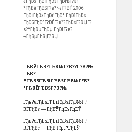
єГђВѕГђВіГђВѕГђВ№Г?в?
°ГђВёГђВЅГ?в?№ Г?ВЃ 2006
ГђВіГђВѕГђВґГђВ° ГђВїГђВѕ
ГђВЅГђВ°Г?ВЃГ?в??ГђВѕГ?ВЏГ?
в?°ГђВµГђВµ ГђВІГ?в?
¬ГђВµГђВјГ?ВЏ
ГЂВЎГЂВ°ГЂВ№Г?В??Г?В?№
ГЂВ?
ЄГЂВЅГЂВІГЂВЅГЂВ№Г?В?
°ГЂВЁГЂВЅГ?В?№
Гђв?єГђВѕГђВіГђВѕГђВ№Г?
ВЃГђВє — ГђВЎГђЕѕГђЕЎ
Гђв?єГђВѕГђВіГђВѕГђВ№Г?
ВЃГђВє — ГђВ ГђЛ?ГђЕЎ