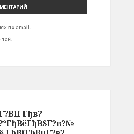
х по email.
чтой.
Г?ВЏ Гђв?
?°ГђВёГђВЅГ?в?№
ё ГђВїГђВµГ?в?