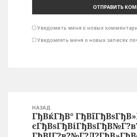
Уведомить меня о новых комментария
Уведомлять меня о новых записях по
Навигация
по
НАЗАД
ГђВќГђВ° ГђВїГђВѕГђВ»
записям
Предыдущая
єГђВѕГђВіГђВѕГђВ№Г?в
запись:
ГђВІГ?в?№Г?Л?ГђВ»ГђВ