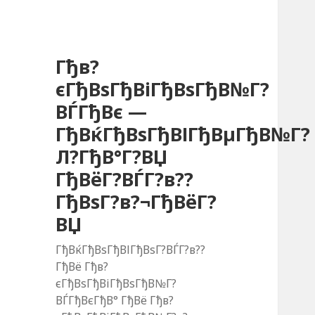
Гђв?
єГђВѕГђВіГђВѕГђВ№Г?
ВЃГђВє —
ГђВќГђВѕГђВІГђВµГђВ№Г?
Л?ГђВ°Г?ВЏ
ГђВёГ?ВЃГ?в??
ГђВѕГ?в?¬ГђВёГ?
ВЏ
ГђВќГђВѕГђВІГђВѕГ?ВЃГ?в??
ГђВё Гђв?
єГђВѕГђВіГђВѕГђВ№Г?
ВЃГђВєГђВ° ГђВё Гђв?