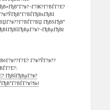
ГђВ»ГђВ°Г?в?¬Г?Ж?Г?ВЃГ?Е?
Г?в?ЎГђВ°Г?ВЃГђВѕГђВІ
?ВЏГ?в??Г?ВЃГ?ВЏ ГђВЅГђВ°
ГђВІГђВїГђВµГ?в?¬ГђВµГђВґ
ВёГ?в??Г?Е? Г?в?ЎГ?в??
ВЃГ?Е?:
Е? ГђВїГђВµГ?в?
ЎГђВ°Г?ВЃГ?в?№!