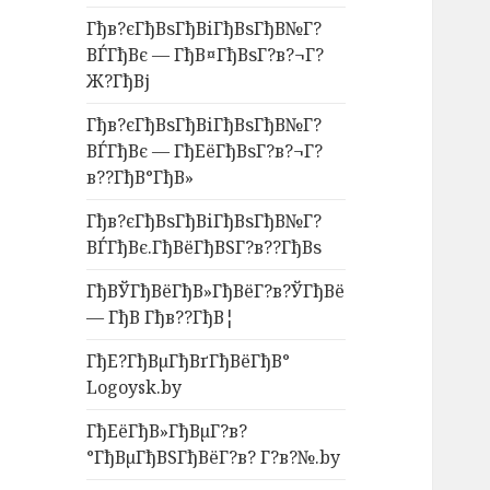
Гђв?єГђВѕГђВіГђВѕГђВ№Г?
ВЃГђВє — ГђВ¤ГђВѕГ?в?¬Г?
Ж?ГђВј
Гђв?єГђВѕГђВіГђВѕГђВ№Г?
ВЃГђВє — ГђЕёГђВѕГ?в?¬Г?
в??ГђВ°ГђВ»
Гђв?єГђВѕГђВіГђВѕГђВ№Г?
ВЃГђВє.ГђВёГђВЅГ?в??ГђВѕ
ГђВЎГђВёГђВ»ГђВёГ?в?ЎГђВё
— ГђВ Гђв??ГђВ¦
ГђЕ?ГђВµГђВґГђВёГђВ°
Logoysk.by
ГђЕёГђВ»ГђВµГ?в?
°ГђВµГђВЅГђВёГ?в? Г?в?№.by