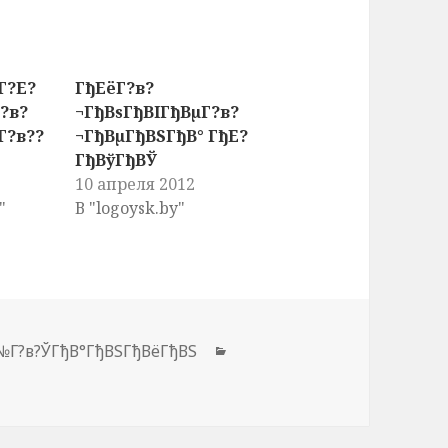
Г?Е?
ГђЕёГ?в?
?в?
¬ГђВѕГђВІГђВµГ?в?
Г?в??
¬ГђВµГђВЅГђВ° ГђЕ?
ГђВўГђВЎ
10 апреля 2012
"
В "logoysk.by"
№Г?в?ЎГђВ°ГђВЅГђВёГђВЅ
Рубрики