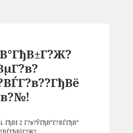
ђВ°ГђВ±Г?Ж?
ВµГ?в?
?ВЃГ?в??ГђВё
?в?№!
і. ГђВІ 2 Г?в?ЎГђВ°Г?ВЃГђВ°
Г?ВЃГђВїГ?Ж?