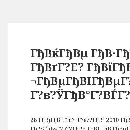
ГђВќГђВµ ГђВ·Г
ГђВґГ?Е? ГђВїГђ
¬ГђВµГђВІГђВµГ
Г?в?ЎГђВ°Г?ВЃГ
28 ГђВјГђВ°Г?в?¬Г?в??ГђВ° 2010 ГђВ
ГђВЅГђВѕГ?в?ЎГђВё ГђВІ ГђВ ГђВµ