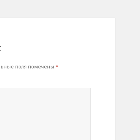
й
льные поля помечены
*