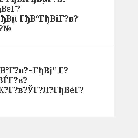
ђВѕГ?
ђВµ ГђВ°ГђВіГ?в?
в?№
В°Г?в?¬ГђВј" Г?
ВЃГ?в?
Ж?Г?в?ЎГ?Л?ГђВёГ?