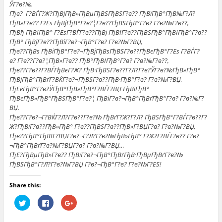
ЎГ?в?№.
Гђв? Г?ВЃГ?Ж?ГђВјГђВ»ГђВµГђВЅГђВЅГ?в?? ГђВїГђВ°ГђВ№Г?Л?
ГђВ»Г?в?? Г?Еѕ ГђВјГђВ°Г?в?¦Г?в??ГђВЅГђВ°Г?в? Г?в?№Г?в??,
ГђВђ ГђВІГђВ° Г?ЕѕГ?ВЃГ?в??ГђВј ГђВІГ?в??ГђВЅГђВ°ГђВІГђВ°Г?в??
ГђВ° ГђВјГ?в??ГђВіГ?в?¬ГђВ°Г?в? Г?в?№Г?ВЏ,
Гђв??ГђВѕ ГђВіГђВ°Г?в?¬ГђВјГђВѕГђВЅГ?в??ГђВєГђВ°Г?Еѕ Г?ВЃГ?
в? Г?в??Г?в?¦ГђВ»Г?в?? ГђВ°ГђВІГђВ°Г?в? Г?в?№Г?в??,
Гђв??Г?в??Г?ВЃГђВєГ?Ж? ГђВ·ГђВЅГ?в??Г?Л?Г?в?ЎГ?в?№ГђВ»ГђВ°
ГђВјГђВ°ГђВґГ?ВЌГ?в?¬ГђВЅГ?в??ГђВ·ГђВ°Г?в? Г?в?№Г?ВЏ,
ГђЕёГђВ°Г?в?ЎГђВ°ГђВ»ГђВ°Г?ВЃГ?ВЏ ГђВїГђВ°
ГђВєГђВ»ГђВ°ГђВЅГђВ°Г?в?¦ ГђВіГ?в?¬ГђВ°ГђВґГђВ°Г?в? Г?в?№Г?
ВЏ.
Гђв??Г?в?¬Г?ВЌГ?Л?Г?в??Г?в?№ ГђВґГ?Ж?Г?Л? ГђВЅГђВ°Г?ВЃГ?в??Г?
Ж?ГђВїГ?в??ГђВ»ГђВ° Г?в??ГђВЅГ?в??ГђВ»Г?ВЏГ?в? Г?в?№Г?ВЏ,
Гђв??ГђВ°ГђВІГ?ВЏГ?в?¬Г?Л?Г?в?№ГђВ»ГђВ° Г?Ж?Г?ВЃГ?в?? Г?в?
¬ГђВ°ГђВґГ?в?№Г?ВЏГ?в? Г?в?№Г?ВЏ…
ГђЕ?ГђВµГђВ»Г?в?? ГђВїГ?в?¬ГђВ°ГђВґГђВ·ГђВµГђВґГ?в?№
ГђВЅГђВ°Г?Л?Г?в?№Г?ВЏ Г?в?¬ГђВ°Г?в? Г?в?№Г?ЕЅ!
Share this:
Н
Н
Н
а
а
а
ж
ж
ж
м
м
м