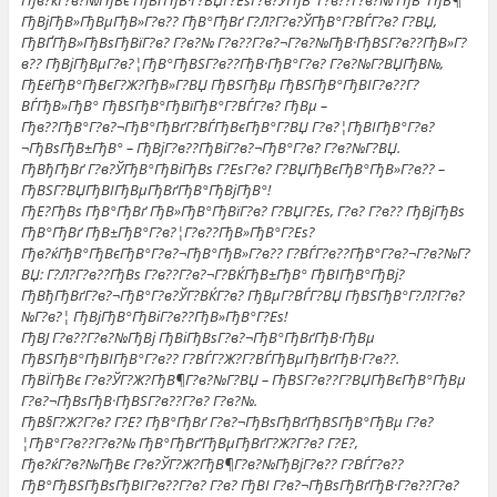
Гђв?ќГ?в?№ГђВє ГђВґГђВ·Г?ВЏГ?ЕѕГ?в?ЎГђВ°Г?в??Г?в?№ ГђВ°ГђВ¶
ГђВјГђВ»ГђВµГђВ»Г?в?? ГђВ°ГђВґ Г?Л?Г?в?ЎГђВ°Г?ВЃГ?в? Г?ВЏ,
ГђВҐГђВ»ГђВѕГђВїГ?в? Г?в?№ Г?в??Г?в?¬Г?в?№ГђВ·ГђВЅГ?в??ГђВ»Г?
в?? ГђВјГђВµГ?в?¦ГђВ°ГђВЅГ?в??ГђВ·ГђВ°Г?в? Г?в?№Г?ВЏГђВ№,
ГђЕёГђВ°ГђВєГ?Ж?ГђВ»Г?ВЏ ГђВЅГђВµ ГђВЅГђВ°ГђВІГ?в??Г?
ВЃГђВ»ГђВ° ГђВЅГђВ°ГђВїГђВ°Г?ВЃГ?в? ГђВµ –
Гђв??ГђВ°Г?в?¬ГђВ°ГђВґГ?ВЃГђВєГђВ°Г?ВЏ Г?в?¦ГђВІГђВ°Г?в?
¬ГђВѕГђВ±ГђВ° – ГђВјГ?в??ГђВіГ?в?¬ГђВ°Г?в? Г?в?№Г?ВЏ.
ГђВђГђВґ Г?в?ЎГђВ°ГђВіГђВѕ Г?ЕѕГ?в? Г?ВЏГђВєГђВ°ГђВ»Г?в?? –
ГђВЅГ?ВЏГђВІГђВµГђВґГђВ°ГђВјГђВ°!
ГђЕ?ГђВѕ ГђВ°ГђВґ ГђВ»ГђВ°ГђВїГ?в? Г?ВЏГ?Еѕ, Г?в? Г?в?? ГђВјГђВѕ
ГђВ°ГђВґ ГђВ±ГђВ°Г?в?¦Г?в??ГђВ»ГђВ°Г?Еѕ?
Гђв?ќГђВ°ГђВєГђВ°Г?в?¬ГђВ°ГђВ»Г?в?? Г?ВЃГ?в??ГђВ°Г?в?¬Г?в?№Г?
ВЏ: Г?Л?Г?в??ГђВѕ Г?в??Г?в?¬Г?ВЌГђВ±ГђВ° ГђВІГђВ°ГђВј?
ГђВђГђВґГ?в?¬ГђВ°Г?в?ЎГ?ВЌГ?в? ГђВµГ?ВЃГ?ВЏ ГђВЅГђВ°Г?Л?Г?в?
№Г?в?¦ ГђВјГђВ°ГђВіГ?в??ГђВ»ГђВ°Г?Еѕ!
ГђВЈ Г?в??Г?в?№ГђВј ГђВіГђВѕГ?в?¬ГђВ°ГђВґГђВ·ГђВµ
ГђВЅГђВ°ГђВІГђВ°Г?в?? Г?ВЃГ?Ж?Г?ВЃГђВµГђВґГђВ·Г?в??.
ГђВЇГђВє Г?в?ЎГ?Ж?ГђВ¶Г?в?№Г?ВЏ – ГђВЅГ?в??Г?ВЏГђВєГђВ°ГђВµ
Г?в?¬ГђВѕГђВ·ГђВЅГ?в??Г?в? Г?в?№.
ГђВ§Г?Ж?Г?в? Г?Е? ГђВ°ГђВґ Г?в?¬ГђВѕГђВґГђВЅГђВ°ГђВµ Г?в?
¦ГђВ°Г?в??Г?в?№ ГђВ°ГђВґ’ГђВµГђВґГ?Ж?Г?в? Г?Е?,
Гђв?ќГ?в?№ГђВє Г?в?ЎГ?Ж?ГђВ¶Г?в?№ГђВјГ?в?? Г?ВЃГ?в??
ГђВ°ГђВЅГђВѕГђВІГ?в??Г?в? Г?в? ГђВІ Г?в?¬ГђВѕГђВґГђВ·Г?в??Г?в?