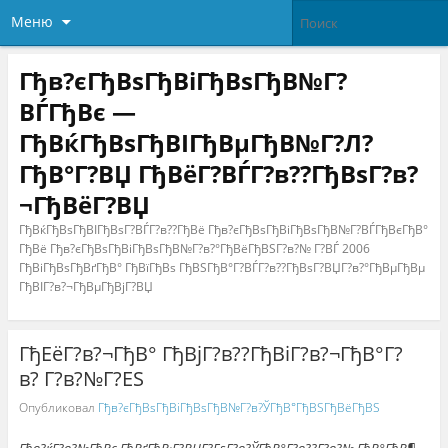
Меню
Гђв?єГђВѕГђВіГђВѕГђВ№Г?
ВЃГђВє —
ГђВќГђВѕГђВІГђВµГђВ№Г?Л?
ГђВ°Г?ВЏ ГђВёГ?ВЃГ?в??ГђВѕГ?в?
¬ГђВёГ?ВЏ
ГђВќГђВѕГђВІГђВѕГ?ВЃГ?в??ГђВё Гђв?єГђВѕГђВіГђВѕГђВ№Г?ВЃГђВєГђВ°
ГђВё Гђв?єГђВѕГђВіГђВѕГђВ№Г?в?°ГђВёГђВЅГ?в?№ Г?ВЃ 2006
ГђВіГђВѕГђВґГђВ° ГђВїГђВѕ ГђВЅГђВ°Г?ВЃГ?в??ГђВѕГ?ВЏГ?в?°ГђВµГђВµ
ГђВІГ?в?¬ГђВµГђВјГ?ВЏ
ГђЕёГ?в?¬ГђВ° ГђВјГ?в??ГђВіГ?в?¬ГђВ°Г?
в? Г?в?№Г?ЕЅ
Опубликовал
Гђв?єГђВѕГђВіГђВѕГђВ№Г?в?ЎГђВ°ГђВЅГђВёГђВЅ