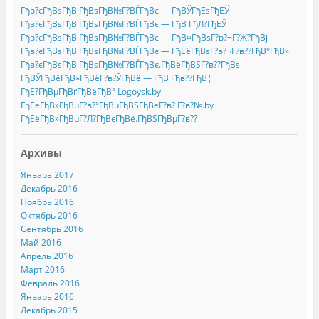
Гђв?єГђВѕГђВіГђВѕГђВ№Г?ВЃГђВє — ГђВЎГђЕѕГђЕЎ
Гђв?єГђВѕГђВіГђВѕГђВ№Г?ВЃГђВє — ГђВ ГђЛ?ГђЕЎ
Гђв?єГђВѕГђВіГђВѕГђВ№Г?ВЃГђВє — ГђВ¤ГђВѕГ?в?¬Г?Ж?ГђВј
Гђв?єГђВѕГђВіГђВѕГђВ№Г?ВЃГђВє — ГђЕёГђВѕГ?в?¬Г?в??ГђВ°ГђВ»
Гђв?єГђВѕГђВіГђВѕГђВ№Г?ВЃГђВє.ГђВёГђВЅГ?в??ГђВѕ
ГђВЎГђВёГђВ»ГђВёГ?в?ЎГђВё — ГђВ Гђв??ГђВ¦
ГђЕ?ГђВµГђВґГђВёГђВ° Logoysk.by
ГђЕёГђВ»ГђВµГ?в?°ГђВµГђВЅГђВёГ?в? Г?в?№.by
ГђЕёГђВ»ГђВµГ?Л?ГђВєГђВё.ГђВЅГђВµГ?в??
Архивы
Январь 2017
Декабрь 2016
Ноябрь 2016
Октябрь 2016
Сентябрь 2016
Май 2016
Апрель 2016
Март 2016
Февраль 2016
Январь 2016
Декабрь 2015