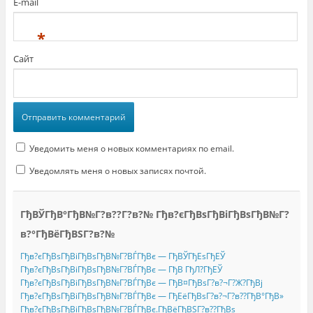
E-mail
*
Сайт
Уведомить меня о новых комментариях по email.
Уведомлять меня о новых записях почтой.
ГђВЎГђВ°ГђВ№Г?в??Г?в?№ Гђв?єГђВѕГђВіГђВѕГђВ№Г?
в?°ГђВёГђВЅГ?в?№
Гђв?єГђВѕГђВіГђВѕГђВ№Г?ВЃГђВє — ГђВЎГђЕѕГђЕЎ
Гђв?єГђВѕГђВіГђВѕГђВ№Г?ВЃГђВє — ГђВ ГђЛ?ГђЕЎ
Гђв?єГђВѕГђВіГђВѕГђВ№Г?ВЃГђВє — ГђВ¤ГђВѕГ?в?¬Г?Ж?ГђВј
Гђв?єГђВѕГђВіГђВѕГђВ№Г?ВЃГђВє — ГђЕёГђВѕГ?в?¬Г?в??ГђВ°ГђВ»
Гђв?єГђВѕГђВіГђВѕГђВ№Г?ВЃГђВє.ГђВёГђВЅГ?в??ГђВѕ