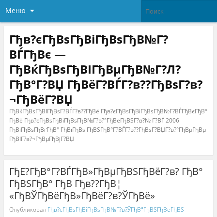
Меню
Гђв?єГђВѕГђВіГђВѕГђВ№Г?
ВЃГђВє —
ГђВќГђВѕГђВІГђВµГђВ№Г?Л?
ГђВ°Г?ВЏ ГђВёГ?ВЃГ?в??ГђВѕГ?в?
¬ГђВёГ?ВЏ
ГђВќГђВѕГђВІГђВѕГ?ВЃГ?в??ГђВё Гђв?єГђВѕГђВіГђВѕГђВ№Г?ВЃГђВєГђВ°
ГђВё Гђв?єГђВѕГђВіГђВѕГђВ№Г?в?°ГђВёГђВЅГ?в?№ Г?ВЃ 2006
ГђВіГђВѕГђВґГђВ° ГђВїГђВѕ ГђВЅГђВ°Г?ВЃГ?в??ГђВѕГ?ВЏГ?в?°ГђВµГђВµ
ГђВІГ?в?¬ГђВµГђВјГ?ВЏ
ГђЕ?ГђВ°Г?ВЃГђВ»ГђВµГђВЅГђВёГ?в? ГђВ°
ГђВЅГђВ° ГђВ Гђв??ГђВ¦
«ГђВЎГђВёГђВ»ГђВёГ?в?ЎГђВё»
Опубликовал
Гђв?єГђВѕГђВіГђВѕГђВ№Г?в?ЎГђВ°ГђВЅГђВёГђВЅ