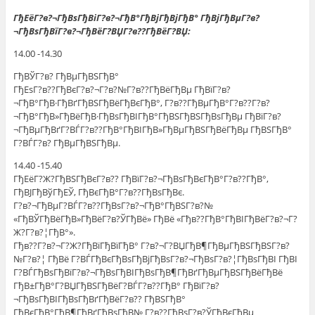
ГђЕёГ?в?¬ГђВѕГђВіГ?в?¬ГђВ°ГђВјГђВјГђВ° ГђВјГђВµГ?в?
¬ГђВѕГђВїГ?в?¬ГђВёГ?ВЏГ?в??ГђВёГ?ВЏ:
14.00 -14.30
ГђВЎГ?в? ГђВµГђВЅГђВ°
ГђЕѕГ?в??ГђВєГ?в?¬Г?в?№Г?в??ГђВёГђВµ ГђВїГ?в?
¬ГђВ°ГђВ·ГђВґГђВЅГђВёГђВєГђВ°, Г?в??ГђВµГђВ°Г?в??Г?в?
¬ГђВ°ГђВ»ГђВёГђВ·ГђВѕГђВІГђВ°ГђВЅГђВЅГђВѕГђВµ ГђВїГ?в?
¬ГђВµГђВґГ?ВЃГ?в??ГђВ°ГђВІГђВ»ГђВµГђВЅГђВёГђВµ ГђВЅГђВ°
Г?ВЃГ?в? ГђВµГђВЅГђВµ.
14.40 -15.40
ГђЕёГ?Ж?ГђВЅГђВєГ?в?? ГђВїГ?в?¬ГђВѕГђВєГђВ°Г?в??ГђВ°,
ГђВЈГђВўГђЕЎ, ГђВєГђВ°Г?в??ГђВѕГђВє.
Г?в?¬ГђВµГ?ВЃГ?в??ГђВѕГ?в?¬ГђВ°ГђВЅГ?в?№
«ГђВЎГђВёГђВ»ГђВёГ?в?ЎГђВё» ГђВё «Гђв??ГђВ°ГђВІГђВёГ?в?¬Г?
Ж?Г?в?¦ГђВ°».
Гђв??Г?в?¬Г?Ж?ГђВїГђВїГђВ° Г?в?¬Г?ВЏГђВ¶ГђВµГђВЅГђВЅГ?в?
№Г?в?¦ ГђВё Г?ВЃГђВєГђВѕГђВјГђВѕГ?в?¬ГђВѕГ?в?¦ГђВѕГђВІ ГђВІ
Г?ВЃГђВѕГђВїГ?в?¬ГђВѕГђВІГђВѕГђВ¶ГђВґГђВµГђВЅГђВёГђВё
ГђВ±ГђВ°Г?ВЏГђВЅГђВёГ?ВЃГ?в??ГђВ° ГђВїГ?в?
¬ГђВѕГђВІГђВѕГђВґГђВёГ?в?? ГђВЅГђВ°
ГђВєГђВ°ГђВ¶ГђВґГђВѕГђВ№ Г?в??ГђВѕГ?в?ЎГђВєГђВµ