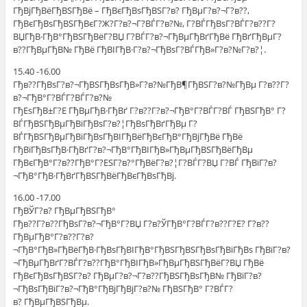
ГђВјГђВёГђВЅГђВё – ГђВєГђВѕГђВЅГ?в? ГђВµГ?в?¬Г?в??,
ГђВєГђВѕГђВЅГђВєГ?Ж?Г?в?¬Г?ВЃГ?в?№, Г?ВЃГђВѕГ?ВЃГ?в??Г?
ВЏГђВ·ГђВ°ГђВЅГђВёГ?ВЏ Г?ВЃГ?в?¬ГђВµГђВґГђВё ГђВґГђВµГ?
в??ГђВµГђВ№ ГђВё ГђВІГђВ·Г?в?¬ГђВѕГ?ВЃГђВ»Г?в?№Г?в?¦.
15.40 -16.00
Гђв??ГђВѕГ?в?¬ГђВЅГђВѕГђВ»Г?в?№ГђВ¶ГђВЅГ?в?№ГђВµ Г?в??Г?
в?¬ГђВ°Г?ВЃГ?ВЃГ?в?№
ГђЕѕГђВ±Г?Е ГђВµГђВ·ГђВґ Г?в??Г?в?¬ГђВ°Г?ВЃГ?ВЃ ГђВЅГђВ° Г?
ВЃГђВЅГђВµГђВіГђВѕГ?в?¦ГђВѕГђВґГђВµ Г?
ВЃГђВЅГђВµГђВіГђВѕГђВІГђВёГђВєГђВ°ГђВјГђВё ГђВё
ГђВїГђВѕГђВ·ГђВґГ?в?¬ГђВ°ГђВІГђВ»ГђВµГђВЅГђВёГђВµ
ГђВєГђВ°Г?в??ГђВ°Г?ЕЅГ?в?°ГђВёГ?в?¦Г?ВЃГ?ВЏ Г?ВЃ ГђВїГ?в?
¬ГђВ°ГђВ·ГђВґГђВЅГђВёГђВєГђВѕГђВј.
16.00 -17.00
ГђВЎГ?в? ГђВµГђВЅГђВ°
Гђв??Г?в??ГђВѕГ?в?¬ГђВ°Г?ВЏ Г?в?ЎГђВ°Г?ВЃГ?в??Г?Е? Г?в??
ГђВµГђВ°Г?в??Г?в?
¬ГђВ°ГђВ»ГђВёГђВ·ГђВѕГђВІГђВ°ГђВЅГђВЅГђВѕГђВіГђВѕ ГђВїГ?в?
¬ГђВµГђВґГ?ВЃГ?в??ГђВ°ГђВІГђВ»ГђВµГђВЅГђВёГ?ВЏ ГђВё
ГђВєГђВѕГђВЅГ?в? ГђВµГ?в?¬Г?в??ГђВЅГђВѕГђВ№ ГђВїГ?в?
¬ГђВѕГђВіГ?в?¬ГђВ°ГђВјГђВјГ?в?№ ГђВЅГђВ° Г?ВЃГ?
в? ГђВµГђВЅГђВµ.