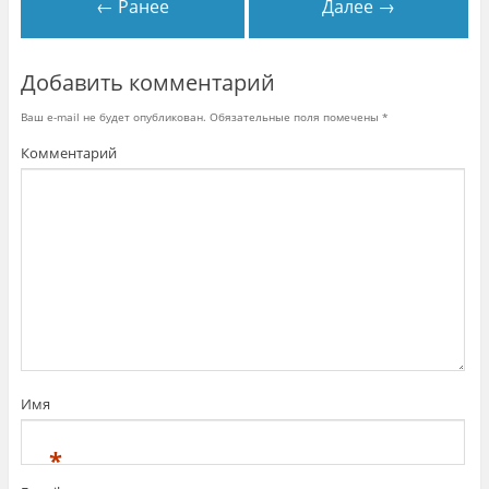
← Ранее
Далее →
е
т
с
я
в
н
Добавить комментарий
о
в
о
Ваш e-mail не будет опубликован.
Обязательные поля помечены
*
м
о
Комментарий
к
н
е
)
Имя
*