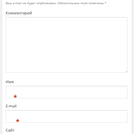
о
Ваш e-mail не будет опубликован.
Обязательные поля помечены
*
м
о
Комментарий
к
н
е
)
Имя
*
E-mail
*
Сайт