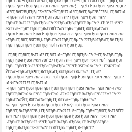
ГђВ°Г?в?¬ГђВЅГ?в?№ГђВјГђВё ГђВІГ?в?¬ГђВ°Г?в?ЎГђВ°ГђВјГђВё
ГђВЅГђВ° ГђВјГђВµГ?ВЃГ?в??ГђВ°Г?в?¦. ГђЕЎ ГђВ·ГђВ°ГђВЅГ?ВЏГ?
в??ГђВёГ?ВЏГђВј Г?Ж?Г?в?ЎГђВ°Г?в?°ГђВёГђВµГ?ВЃГ?ВЏ ГђВїГ?в?
¬ГђВёГ?ВЃГ?в??Г?Ж?ГђВїГ?ВЏГ?в?? ГђВєГђВ°ГђВє Г?в??
ГђВѕГђВ»Г?Е?ГђВєГђВѕ Г?в??ГђВµГђВјГђВїГђВµГ?в?¬ГђВ°Г?в??Г?
Ж?Г?в?¬ГђВ° ГђВґГђВѕГ?ВЃГ?в??ГђВёГђВіГђВЅГђВµГ?в??
ГђВѕГђВїГ?в??ГђВёГђВјГђВ°ГђВ»Г?Е?ГђВЅГђВѕГђВіГђВѕ Г?Ж?Г?в?
¬ГђВѕГђВІГђВЅГ?ВЏ, ГђВѕГ?в??ГђВјГђВµГ?в??ГђВёГђВ»ГђВё ГђВІ
ГђВІГђВµГђВґГђВѕГђВјГ?ВЃГ?в??ГђВІГђВµ.
ГђВђ ГђВІГђВѕГ?в?? ГђВїГ?в?¬ГђВё ГђВјГђВѕГ?в?¬ГђВѕГђВ·ГђВµ
ГђВјГђВёГђВЅГ?Ж?Г?ВЃ 27 ГђВіГ?в?¬ГђВ°ГђВґГ?Ж?Г?ВЃГђВѕГђВІ
ГђВІ ГђВґГђВѕГ?Л?ГђВєГђВѕГђВ»Г?Е?ГђВЅГ?в?№Г?в?¦ Г?Ж?Г?в?
ЎГ?в?¬ГђВµГђВ¶ГђВґГђВµГђВЅГђВёГ?ВЏГ?в?¦ Гђв??
ГђВµГђВ»ГђВ°Г?в?¬Г?Ж?Г?ВЃГђВё ГђВјГђВѕГђВіГ?Ж?Г?в?? ГђВ±Г?
в?№Г?в??Г?Е? ГђВѕГ?в?
¬ГђВіГђВ°ГђВЅГђВёГђВ·ГђВѕГђВІГђВ°ГђВЅГ?в?№ ГђВіГ?в?¬Г?Ж?
ГђВїГђВїГ?в?№ Г?ВЃ ГђВєГ?в?¬Г?Ж?ГђВіГђВ»ГђВѕГ?ВЃГ?Ж?Г?в??
ГђВѕГ?в?ЎГђВЅГ?в?№ГђВј ГђВїГ?в?¬ГђВµГђВ±Г?в?
№ГђВІГђВ°ГђВЅГђВёГђВµГђВј. Гђв?ўГ?ВЃГђВ»ГђВё Г?в??
ГђВ°ГђВєГђВ°Г?ВЏ ГђВїГђВѕГ?в??Г?в?¬ГђВµГђВ±ГђВЅГђВѕГ?ВЃГ?
в??Г?Е? ГђВІГђВѕГђВ·ГђВЅГђВёГђВєГђВЅГђВµГ?в?? Г?Ж? Г?в?
¬ГђВѕГђВґГђВёГ?в??ГђВµГђВ»ГђВµГђВ№, ГђВѕГђВЅГђВё
ГђВјГђВѕГђВіГ?Ж?Г?в?? Г?ВЃГђВѕГђВіГђВ»ГђВ°Г?