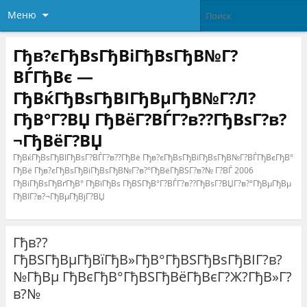
Меню
Гђв?єГђВѕГђВіГђВѕГђВ№Г?
ВЃГђВє —
ГђВќГђВѕГђВІГђВµГђВ№Г?Л?
ГђВ°Г?ВЏ ГђВёГ?ВЃГ?в??ГђВѕГ?в?
¬ГђВёГ?ВЏ
ГђВќГђВѕГђВІГђВѕГ?ВЃГ?в??ГђВё Гђв?єГђВѕГђВіГђВѕГђВ№Г?ВЃГђВєГђВ°
ГђВё Гђв?єГђВѕГђВіГђВѕГђВ№Г?в?°ГђВёГђВЅГ?в?№ Г?ВЃ 2006
ГђВіГђВѕГђВґГђВ° ГђВїГђВѕ ГђВЅГђВ°Г?ВЃГ?в??ГђВѕГ?ВЏГ?в?°ГђВµГђВµ
ГђВІГ?в?¬ГђВµГђВјГ?ВЏ
Гђв??
ГђВЅГђВµГђВїГђВ»ГђВ°ГђВЅГђВѕГђВІГ?в?
№ГђВµ ГђВєГђВ°ГђВЅГђВёГђВєГ?Ж?ГђВ»Г?
в?№