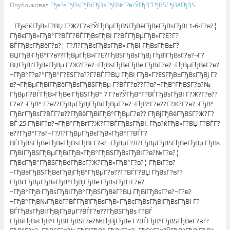
Опубликовал
Гђв?єГђВѕГђВіГђВѕГђВ№Г?в?ЎГђВ°ГђВЅГђВёГђВЅ
Гђв?ќГђВ»Г?ВЏ Г?Ж?Г?в?ЎГђВµГђВЅГђВёГђВєГђВѕГђВІ 1-6-Г?в?¦
ГђВєГђВ»ГђВ°Г?ВЃГ?ВЃГђВѕГђВІ Г?ВЃГђВµГђВ»Г?Е?Г?
ВЃГђВєГђВёГ?в?¦ Г?Л?ГђВєГђВѕГђВ» ГђВІ ГђВѕГђВ±Г?
ВЏГђВ·ГђВ°Г?в??ГђВµГђВ»Г?Е?ГђВЅГђВѕГђВј ГђВїГђВѕГ?в?¬Г?
ВЏГђВґГђВєГђВµ Г?Ж?Г?в?¬ГђВѕГђВєГђВё ГђВїГ?в?¬ГђВµГђВєГ?в?
¬ГђВ°Г?в?°ГђВ°Г?ЕЅГ?в??Г?ВЃГ?ВЏ ГђВІ ГђВ»Г?ЕЅГђВ±ГђВѕГђВј Г?
в?¬ГђВµГђВіГђВёГђВѕГђВЅГђВµ Г?ВЃГ?в??Г?в?¬ГђВ°ГђВЅГ?в?№
ГђВµГ?ВЃГђВ»ГђВё ГђВЅГђВ° 7 Г?в?ЎГђВ°Г?ВЃГђВѕГђВІ Г?Ж?Г?в??
Г?в?¬ГђВ° Г?в??ГђВµГђВјГђВїГђВµГ?в?¬ГђВ°Г?в??Г?Ж?Г?в?¬ГђВ°
ГђВґГђВѕГ?ВЃГ?в??ГђВёГђВіГђВ°ГђВµГ?в?? ГђВјГђВёГђВЅГ?Ж?Г?
ВЃ 25 ГђВіГ?в?¬ГђВ°ГђВґГ?Ж?Г?ВЃГђВѕГђВІ. Гђв?ќГђВ»Г?ВЏ Г?ВЃГ?
в??ГђВ°Г?в?¬Г?Л?ГђВµГђВєГђВ»ГђВ°Г?ВЃГ?
ВЃГђВЅГђВёГђВєГђВѕГђВІ Г?в?¬ГђВµГ?Л?ГђВµГђВЅГђВёГђВµ ГђВѕ
ГђВІГђВЅГђВµГђВїГђВ»ГђВ°ГђВЅГђВѕГђВІГ?в?№Г?в?¦
ГђВєГђВ°ГђВЅГђВёГђВєГ?Ж?ГђВ»ГђВ°Г?в?¦ ГђВїГ?в?
¬ГђВёГђВЅГђВёГђВјГђВ°ГђВµГ?в??Г?ВЃГ?ВЏ ГђВѕГ?в??
ГђВґГђВµГђВ»ГђВ°ГђВјГђВё ГђВѕГђВ±Г?в?
¬ГђВ°ГђВ·ГђВѕГђВІГђВ°ГђВЅГђВёГ?ВЏ ГђВіГђВѕГ?в?¬Г?в?
¬ГђВ°ГђВ№ГђВёГ?ВЃГђВїГђВѕГђВ»ГђВєГђВѕГђВјГђВѕГђВІ Г?
ВЃГђВѕГђВІГђВјГђВµГ?ВЃГ?в??ГђВЅГђВѕ Г?ВЃ
ГђВіГђВ»ГђВ°ГђВІГђВЅГ?в?№ГђВјГђВё Г?ВЃГђВ°ГђВЅГђВёГ?в??