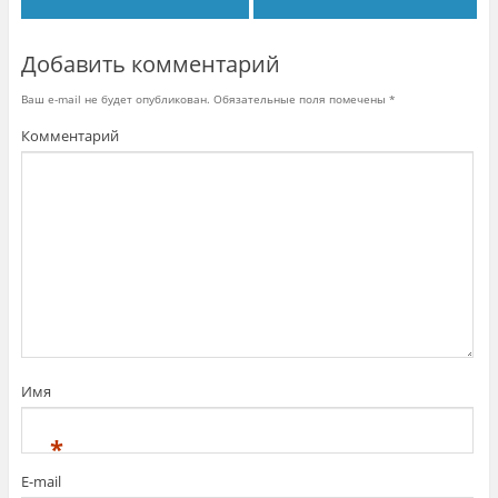
о
к
н
е
Добавить комментарий
)
Ваш e-mail не будет опубликован.
Обязательные поля помечены
*
Комментарий
Имя
*
E-mail