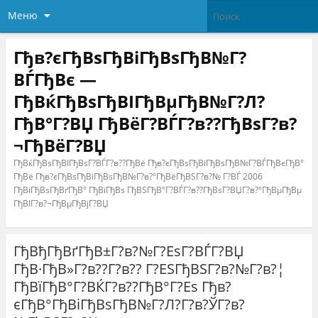
Меню
Гђв?єГђВѕГђВіГђВѕГђВ№Г?
ВЃГђВє —
ГђВќГђВѕГђВІГђВµГђВ№Г?Л?
ГђВ°Г?ВЏ ГђВёГ?ВЃГ?в??ГђВѕГ?в?
¬ГђВёГ?ВЏ
ГђВќГђВѕГђВІГђВѕГ?ВЃГ?в??ГђВё Гђв?єГђВѕГђВіГђВѕГђВ№Г?ВЃГђВєГђВ°
ГђВё Гђв?єГђВѕГђВіГђВѕГђВ№Г?в?°ГђВёГђВЅГ?в?№ Г?ВЃ 2006
ГђВіГђВѕГђВґГђВ° ГђВїГђВѕ ГђВЅГђВ°Г?ВЃГ?в??ГђВѕГ?ВЏГ?в?°ГђВµГђВµ
ГђВІГ?в?¬ГђВµГђВјГ?ВЏ
ГђВђГђВґГђВ±Г?в?№Г?ЕѕГ?ВЃГ?ВЏ
ГђВ·ГђВ»Г?в??Г?в?? Г?ЕЅГђВЅГ?в?№Г?в?¦
ГђВїГђВ°Г?ВЌГ?в??ГђВ°Г?Еѕ Гђв?
єГђВ°ГђВіГђВѕГђВ№Г?Л?Г?в?ЎГ?в?