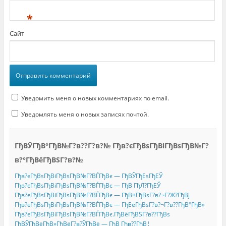
*
Сайт
Уведомить меня о новых комментариях по email.
Уведомлять меня о новых записях почтой.
ГђВЎГђВ°ГђВ№Г?в??Г?в?№ Гђв?єГђВѕГђВіГђВѕГђВ№Г?
в?°ГђВёГђВЅГ?в?№
Гђв?єГђВѕГђВіГђВѕГђВ№Г?ВЃГђВє — ГђВЎГђЕѕГђЕЎ
Гђв?єГђВѕГђВіГђВѕГђВ№Г?ВЃГђВє — ГђВ ГђЛ?ГђЕЎ
Гђв?єГђВѕГђВіГђВѕГђВ№Г?ВЃГђВє — ГђВ¤ГђВѕГ?в?¬Г?Ж?ГђВј
Гђв?єГђВѕГђВіГђВѕГђВ№Г?ВЃГђВє — ГђЕёГђВѕГ?в?¬Г?в??ГђВ°ГђВ»
Гђв?єГђВѕГђВіГђВѕГђВ№Г?ВЃГђВє.ГђВёГђВЅГ?в??ГђВѕ
ГђВЎГђВёГђВ»ГђВёГ?в?ЎГђВё — ГђВ Гђв??ГђВ¦