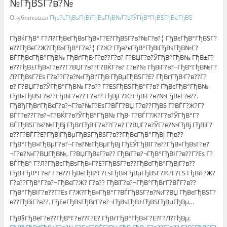
№ГђВЅГ?в?№
Опубликовал
Гђв?єГђВѕГђВіГђВѕГђВ№Г?в?ЎГђВ°ГђВЅГђВёГђВЅ
ГђВќГђВ° Г?Л?ГђВєГђВѕГђВ»Г?Е?ГђВЅГ?в?№Г?в?¦ ГђВєГђВ°ГђВЅГ?
в??ГђВєГ?Ж?ГђВ»ГђВ°Г?в?¦ Г?Ж? Гђв?єГђВ°ГђВіГђВѕГђВ№Г?
ВЃГђВєГђВ°ГђВ№ ГђВґГђВ·Г?в??Г?в? Г?ВЏГ?в?ЎГђВ°ГђВ№ ГђВ±Г?
в??ГђВ±ГђВ»Г?в??Г?ВЏГ?в??Г?ВЌГ?в? Г?в?№ ГђВїГ?в?¬ГђВ°ГђВ№Г?
Л?ГђВѕГ?Еѕ Г?в??Г?в?№ГђВґГђВ·ГђВµГђВЅГ?Е? ГђВґГђВ·Г?в??Г?
в? Г?ВЏГ?в?ЎГђВ°ГђВ№ Г?в?? Г?ЕЅГђВЅГђВ°Г?в? ГђВєГђВ°ГђВ№
ГђВєГђВЅГ?в??ГђВіГ?в?? Г?в?? ГђВјГ?Ж?ГђВ·Г?в?№ГђВєГ?в??.
ГђВђГђВґГђВєГ?в?¬Г?в?№Г?ЕѕГ?ВЃГ?ВЏ Г?в??ГђВЅ Г?ВЃГ?Ж?Г?
ВЃГ?в??Г?в?¬Г?ВЌГ?в?ЎГђВ°ГђВ№ ГђВ· Г?ВЃГ?Ж?Г?в?ЎГђВ°Г?
ВЃГђВЅГ?в?№ГђВј ГђВґГђВ·Г?в??Г?в? Г?ВЏГ?в?ЎГ?в?№ГђВј ГђВїГ?
в??Г?ВЃГ?Е?ГђВјГђВµГђВЅГђВЅГ?в??ГђВєГђВ°ГђВј Гђв??
ГђВ°ГђВ»ГђВµГ?в?¬Г?в?№ГђВµГђВј ГђЕЎГђВІГ?в??ГђВ»ГђВѕГ?в?
¬Г?в?№Г?ВЏГђВ№, Г?ВЏГђВєГ?в?? ГђВїГ?в?¬ГђВ°ГђВІГ?в??Г?Еѕ Г?
ВЃГђВ° Г?Л?ГђВєГђВѕГђВ»Г?Е?ГђВЅГ?в??ГђВєГђВ°ГђВјГ?в??
ГђВ·ГђВ°Г?в? Г?в??ГђВєГђВ°Г?ЕѕГђВ»ГђВµГђВЅГ?Ж?Г?ЕЅ ГђВіГ?Ж?
Г?в??ГђВ°Г?в?¬ГђВєГ?Ж? Г?в?? ГђВїГ?в?¬ГђВ°ГђВґГ?ВЃГ?в??
ГђВ°ГђВІГ?в??Г?Еѕ Г?Ж?ГђВ»ГђВ°Г?ВЃГђВЅГ?в?№Г?ВЏ ГђВєГђВЅГ?
в??ГђВіГ?в??. ГђЕёГђВѕГђВґГ?в?¬ГђВѕГђВ±ГђВЅГђВµГђВµ…
ГђВ§ГђВёГ?в??ГђВ°Г?в??Г?Е? ГђВґГђВ°ГђВ»Г?Е?Г?Л?ГђВµ: