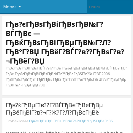
Меню
Гђв?єГђВѕГђВіГђВѕГђВ№Г?
ВЃГђВє —
ГђВќГђВѕГђВІГђВµГђВ№Г?Л?
ГђВ°Г?ВЏ ГђВёГ?ВЃГ?в??ГђВѕГ?в?
¬ГђВёГ?ВЏ
ГђВќГђВѕГђВІГђВѕГ?ВЃГ?в??ГђВё Гђв?єГђВѕГђВіГђВѕГђВ№Г?ВЃГђВєГђВ°
ГђВё Гђв?єГђВѕГђВіГђВѕГђВ№Г?в?°ГђВёГђВЅГ?в?№ Г?ВЃ 2006
ГђВіГђВѕГђВґГђВ° ГђВїГђВѕ ГђВЅГђВ°Г?ВЃГ?в??ГђВѕГ?ВЏГ?в?°ГђВµГђВµ
ГђВІГ?в?¬ГђВµГђВјГ?ВЏ
Гђв?ќГђВµГ?в??Г?ВЃГђВєГђВёГђВµ
ГђВёГђВіГ?в?¬Г?Ж?Г?Л?ГђВєГђВё
Опубликовал
Гђв?єГђВѕГђВіГђВѕГђВ№Г?в?ЎГђВ°ГђВЅГђВёГђВЅ