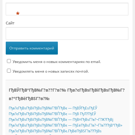
*
Сайт
Уведомить меня о новых комментариях по email.
Уведомлять меня о новых записях почтой.
ГђВЎГђВ°ГђВ№Г?в??Г?в?№ Гђв?єГђВѕГђВіГђВѕГђВ№Г?
в?°ГђВёГђВЅГ?в?№
Гђв?єГђВѕГђВіГђВѕГђВ№Г?ВЃГђВє — ГђВЎГђЕѕГђЕЎ
Гђв?єГђВѕГђВіГђВѕГђВ№Г?ВЃГђВє — ГђВ ГђЛ?ГђЕЎ
Гђв?єГђВѕГђВіГђВѕГђВ№Г?ВЃГђВє — ГђВ¤ГђВѕГ?в?¬Г?Ж?ГђВј
Гђв?єГђВѕГђВіГђВѕГђВ№Г?ВЃГђВє — ГђЕёГђВѕГ?в?¬Г?в??ГђВ°ГђВ»
Гђв?єГђВѕГђВіГђВѕГђВ№Г?ВЃГђВє.ГђВёГђВЅГ?в??ГђВѕ