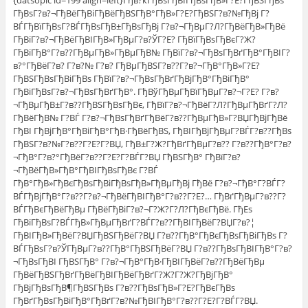
{datsopic id=199 align=left}Гђв?ќГђВѕГђВІГђВѕГђВ»Г?Е?ГђВЅГђВѕ
ГђВѕГ?в?¬ГђВёГђВіГђВёГђВЅГђВ°ГђВ»Г?Е?ГђВЅГ?в?№ГђВј Г?
ВЃГђВїГђВѕГ?ВЃГђВѕГђВ±ГђВѕГђВј Г?в?¬ГђВµГ?Л?ГђВёГђВ»ГђВё
ГђВїГ?в?¬ГђВёГђВІГђВ»ГђВµГ?в?ЎГ?Е? ГђВїГђВѕГђВєГ?Ж?
ГђВїГђВ°Г?в??ГђВµГђВ»ГђВµГђВ№ ГђВїГ?в?¬ГђВѕГђВґГђВ°ГђВІГ?
в?°ГђВёГ?в? Г?в?№ Г?в? ГђВµГђВЅГ?в??Г?в?¬ГђВ°ГђВ»Г?Е?
ГђВЅГђВѕГђВіГђВѕ ГђВїГ?в?¬ГђВѕГђВґГђВјГђВ°ГђВіГђВ°
ГђВіГђВѕГ?в?¬ГђВѕГђВґГђВ°. ГђВўГђВµГђВїГђВµГ?в?¬Г?Е? Г?в?
¬ГђВµГђВ±Г?в??ГђВЅГђВѕГђВє, ГђВїГ?в?¬ГђВёГ?Л?ГђВµГђВґГ?Л?
ГђВёГђВ№ Г?ВЃ Г?в?¬ГђВѕГђВґГђВёГ?в??ГђВµГђВ»Г?ВЏГђВјГђВё
ГђВІ ГђВјГђВ°ГђВіГђВ°ГђВ·ГђВёГђВЅ, ГђВІГђВјГђВµГ?ВЃГ?в??ГђВѕ
ГђВЅГ?в?№Г?в??Г?Е?Г?ВЏ, ГђВ±Г?Ж?ГђВґГђВµГ?в?? Г?в??ГђВ°Г?в?
¬ГђВ°Г?в?°ГђВёГ?в??Г?Е?Г?ВЃГ?ВЏ ГђВЅГђВ° ГђВїГ?в?
¬ГђВёГђВ»ГђВ°ГђВІГђВѕГђВє Г?ВЃ
ГђВ°ГђВ»ГђВєГђВѕГђВіГђВѕГђВ»ГђВµГђВј ГђВё Г?в?¬ГђВ°Г?ВЃГ?
ВЃГђВјГђВ°Г?в??Г?в?¬ГђВёГђВІГђВ°Г?в??Г?Е?… ГђВґГђВµГ?в??Г?
ВЃГђВєГђВёГђВµ ГђВёГђВіГ?в?¬Г?Ж?Г?Л?ГђВєГђВё. ГђЕѕ
ГђВїГђВѕГ?ВЃГђВ»ГђВµГђВґГ?ВЃГ?в??ГђВІГђВёГ?ВЏГ?в?¦
ГђВІГђВ»ГђВёГ?ВЏГђВЅГђВёГ?ВЏ Г?в??ГђВ°ГђВєГђВѕГђВіГђВѕ Г?
ВЃГђВѕГ?в?ЎГђВµГ?в??ГђВ°ГђВЅГђВёГ?ВЏ Г?в??ГђВѕГђВІГђВ°Г?в?
¬ГђВѕГђВІ ГђВЅГђВ° Г?в?¬ГђВ°ГђВ·ГђВІГђВёГ?в??ГђВёГђВµ
ГђВёГђВЅГђВґГђВёГђВІГђВёГђВґГ?Ж?Г?Ж?ГђВјГђВ°
ГђВјГђВѕГђВ¶ГђВЅГђВѕ Г?в??ГђВѕГђВ»Г?Е?ГђВєГђВѕ
ГђВґГђВѕГђВіГђВ°ГђВґГ?в?№ГђВІГђВ°Г?в??Г?Е?Г?ВЃГ?ВЏ.