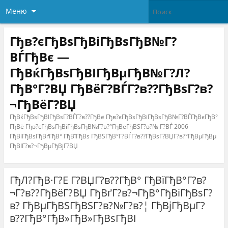
Меню
Гђв?єГђВѕГђВіГђВѕГђВ№Г?
ВЃГђВє —
ГђВќГђВѕГђВІГђВµГђВ№Г?Л?
ГђВ°Г?ВЏ ГђВёГ?ВЃГ?в??ГђВѕГ?в?
¬ГђВёГ?ВЏ
ГђВќГђВѕГђВІГђВѕГ?ВЃГ?в??ГђВё Гђв?єГђВѕГђВіГђВѕГђВ№Г?ВЃГђВєГђВ°
ГђВё Гђв?єГђВѕГђВіГђВѕГђВ№Г?в?°ГђВёГђВЅГ?в?№ Г?ВЃ 2006
ГђВіГђВѕГђВґГђВ° ГђВїГђВѕ ГђВЅГђВ°Г?ВЃГ?в??ГђВѕГ?ВЏГ?в?°ГђВµГђВµ
ГђВІГ?в?¬ГђВµГђВјГ?ВЏ
ГђЛ?ГђВ·Г?Е Г?ВЏГ?в??ГђВ° ГђВїГђВ°Г?в?
¬Г?в??ГђВёГ?ВЏ ГђВґГ?в?¬ГђВ°ГђВіГђВѕГ?
в? ГђВµГђВЅГђВЅГ?в?№Г?в?¦ ГђВјГђВµГ?
в??ГђВ°ГђВ»ГђВ»ГђВѕГђВІ