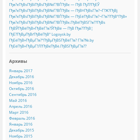
Гђв?єГђВѕГђВіГђВѕГђВ№Г?ВЃГђВє — ГђВ ГђЛ?ГђЕЎ
Гђв?єГђВѕГђВіГђВѕГђВ№Г?ВЃГђВє — ГђВ¤ГђВѕГ?в?¬Г?Ж?ГђВј
Гђв?єГђВѕГђВіГђВѕГђВ№Г?ВЃГђВє — ГђЕёГђВѕГ?в?¬Г?в??ГђВ°ГђВ»
Гђв?єГђВѕГђВіГђВѕГђВ№Г?ВЃГђВє.ГђВёГђВЅГ?в??ГђВѕ
ГђВЎГђВёГђВ»ГђВёГ?в?ЎГђВё — ГђВ Гђв??ГђВ¦
ГђЕ?ГђВµГђВґГђВёГђВ° Logoysk.by
ГђЕёГђВ»ГђВµГ?в?°ГђВµГђВЅГђВёГ?в? Г?в?№.by
ГђЕёГђВ»ГђВµГ?Л?ГђВєГђВё.ГђВЅГђВµГ?в??
Архивы
Январь 2017
Декабрь 2016
Ноябрь 2016
Октябрь 2016
Сентябрь 2016
Май 2016
Апрель 2016
Март 2016
Февраль 2016
Январь 2016
Декабрь 2015
Ноябрь 2015