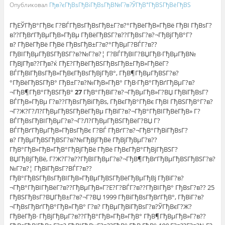
Опубликовал
Гђв?єГђВѕГђВіГђВѕГђВ№Г?в?ЎГђВ°ГђВЅГђВёГђВЅ
ГђЕЎГђВ°ГђВє Г?ВЃГђВѕГђВѕГђВ±Г?в?°ГђВёГђВ»ГђВё ГђВІ ГђВѕГ?
в??ГђВґГђВµГђВ»ГђВµ ГђВёГђВЅГ?в??ГђВѕГ?в?¬ГђВјГђВ°Г?
в? ГђВёГђВё ГђВё ГђВѕГђВ±Г?в?°ГђВµГ?ВЃГ?в??
ГђВІГђВµГђВЅГђВЅГ?в?№Г?в?¦ Г?ВЃГђВІГ?ВЏГђВ·ГђВµГђВ№
ГђВЈГђв??Гђв?ќ ГђЕ?ГђВёГђВЅГђВѕГђВ±ГђВ»ГђВёГ?
ВЃГђВїГђВѕГђВ»ГђВєГђВѕГђВјГђВ°, ГђВ¶ГђВµГђВЅГ?в?
°ГђВёГђВЅГђВ° ГђВ±Г?в?№ГђВ»ГђВ° ГђВ·ГђВ°ГђВґГђВµГ?в?
¬ГђВ¶ГђВ°ГђВЅГђВ°
27
ГђВ°ГђВїГ?в?¬ГђВµГђВ»Г?ВЏ ГђВїГђВѕГ?
ВЃГђВ»ГђВµ Г?в??ГђВѕГђВіГђВѕ, ГђВєГђВ°ГђВє ГђВІ ГђВЅГђВ°Г?в?
¬Г?Ж?Г?Л?ГђВµГђВЅГђВёГђВµ ГђВїГ?в?¬ГђВ°ГђВІГђВёГђВ» Г?
ВЃГђВѕГђВІГђВµГ?в?¬Г?Л?ГђВµГђВЅГђВёГ?ВЏ Г?
ВЃГђВґГђВµГђВ»ГђВѕГђВє Г?ВЃ ГђВґГ?в?¬ГђВ°ГђВіГђВѕГ?
в? ГђВµГђВЅГђВЅГ?в?№ГђВјГђВё ГђВјГђВµГ?в??
ГђВ°ГђВ»ГђВ»ГђВ°ГђВјГђВё ГђВё ГђВєГђВ°ГђВјГђВЅГ?
ВЏГђВјГђВё, Г?Ж?Г?в??ГђВІГђВµГ?в?¬ГђВ¶ГђВґГђВµГђВЅГђВЅГ?в?
№Г?в?¦ ГђВїГђВѕГ?ВЃГ?в??
ГђВ°ГђВЅГђВѕГђВІГђВ»ГђВµГђВЅГђВёГђВµГђВј ГђВїГ?в?
¬ГђВ°ГђВІГђВёГ?в??ГђВµГђВ»Г?Е?Г?ВЃГ?в??ГђВІГђВ° ГђВѕГ?в?? 25
ГђВЅГђВѕГ?ВЏГђВ±Г?в?¬Г?ВЏ 1999 ГђВіГђВѕГђВґГђВ°, ГђВїГ?в?
¬ГђВѕГђВґГђВ°ГђВ»ГђВ° Г?в? ГђВµГђВїГђВѕГ?в?ЎГђВєГ?Ж?
ГђВёГђВ· ГђВјГђВµГ?в??ГђВ°ГђВ»ГђВ»ГђВ° ГђВ¶ГђВµГђВ»Г?в??