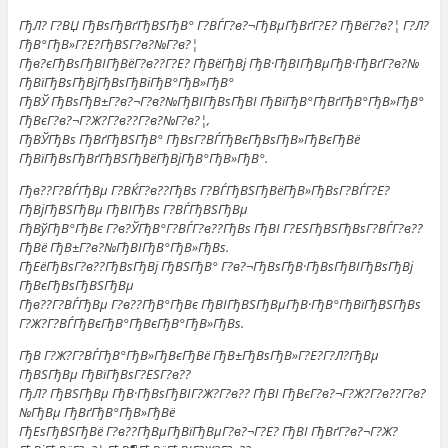
ГђЛ? Г?ВЏ ГђВѕГђВґГђВЅГђВ° Г?ВЃГ?в?¬ГђВµГђВґГ?Е? ГђВёГ?в?¦ Г?Л?
ГђВ°ГђВ»Г?Е?ГђВЅГ?в?№Г?в?¦
Гђв?єГђВѕГђВІГђВёГ?в??Г?Е? ГђВёГђВј ГђВ·ГђВІГђВµГђВ·ГђВґГ?в?№
ГђВїГђВѕГђВјГђВѕГђВіГђВ°ГђВ»ГђВ°
ГђВЎ ГђВѕГђВ±Г?в?¬Г?в?№ГђВІГђВѕГђВІ ГђВїГђВ°ГђВґГђВ°ГђВ»ГђВ°
ГђВєГ?в?¬Г?Ж?Г?в??Г?в?№Г?в?¦,
ГђВЎГђВѕ ГђВґГђВЅГђВ° ГђВѕГ?ВЃГђВєГђВѕГђВ»ГђВєГђВё
ГђВїГђВѕГђВґГђВЅГђВёГђВјГђВ°ГђВ»ГђВ°.
Гђв??Г?ВЃГђВµ Г?ВЌГ?в??ГђВѕ Г?ВЃГђВЅГђВёГђВ»ГђВѕГ?ВЃГ?Е?
ГђВјГђВЅГђВµ ГђВІГђВѕ Г?ВЃГђВЅГђВµ
ГђВўГђВ°ГђВє Г?в?ЎГђВ°Г?ВЃГ?в??ГђВѕ ГђВІ Г?ЕЅГђВЅГђВѕГ?ВЃГ?в??
ГђВё ГђВ±Г?в?№ГђВІГђВ°ГђВ»ГђВѕ.
ГђЕёГђВѕГ?в??ГђВѕГђВј ГђВЅГђВ° Г?в?¬ГђВѕГђВ·ГђВѕГђВІГђВѕГђВј
ГђВєГђВѕГђВЅГђВµ
Гђв??Г?ВЃГђВµ Г?в??ГђВ°ГђВє ГђВІГђВЅГђВµГђВ·ГђВ°ГђВїГђВЅГђВѕ
Г?Ж?Г?ВЃГђВєГђВ°ГђВєГђВ°ГђВ»ГђВѕ.
ГђВ Г?Ж?Г?ВЃГђВ°ГђВ»ГђВєГђВё ГђВ±ГђВѕГђВ»Г?Е?Г?Л?ГђВµ
ГђВЅГђВµ ГђВїГђВѕГ?ЕЅГ?в??
ГђЛ? ГђВЅГђВµ ГђВ·ГђВѕГђВІГ?Ж?Г?в?? ГђВІ ГђВєГ?в?¬Г?Ж?Г?в??Г?в?
№ГђВµ ГђВґГђВ°ГђВ»ГђВё
ГђЕѕГђВЅГђВё Г?в??ГђВµГђВїГђВµГ?в?¬Г?Е? ГђВІ ГђВґГ?в?¬Г?Ж?