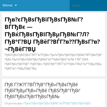
Меню
Гђв?єГђВѕГђВіГђВѕГђВ№Г?
ВЃГђВє —
ГђВќГђВѕГђВІГђВµГђВ№Г?Л?
ГђВ°Г?ВЏ ГђВёГ?ВЃГ?в??ГђВѕГ?в?
¬ГђВёГ?ВЏ
ГђВќГђВѕГђВІГђВѕГ?ВЃГ?в??ГђВё Гђв?єГђВѕГђВіГђВѕГђВ№Г?ВЃГђВєГђВ°
ГђВё Гђв?єГђВѕГђВіГђВѕГђВ№Г?в?°ГђВёГђВЅГ?в?№ Г?ВЃ 2006
ГђВіГђВѕГђВґГђВ° ГђВїГђВѕ ГђВЅГђВ°Г?ВЃГ?в??ГђВѕГ?ВЏГ?в?°ГђВµГђВµ
ГђВІГ?в?¬ГђВµГђВјГ?ВЏ
ГђВ Г?Ж?Г?ВЃГђВ°ГђВ»ГђВєГђВё
ГђВїГђВµГђВ»ГђВё ГђВЅГђВ°ГђВґ
ГђВІГђВѕГђВґГђВѕГђВ№
Опубликовал
Гђв?єГђВѕГђВіГђВѕГђВ№Г?в?ЎГђВ°ГђВЅГђВёГђВЅ