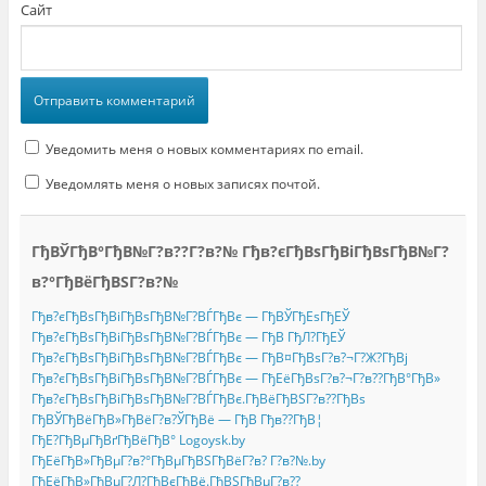
Сайт
Уведомить меня о новых комментариях по email.
Уведомлять меня о новых записях почтой.
ГђВЎГђВ°ГђВ№Г?в??Г?в?№ Гђв?єГђВѕГђВіГђВѕГђВ№Г?
в?°ГђВёГђВЅГ?в?№
Гђв?єГђВѕГђВіГђВѕГђВ№Г?ВЃГђВє — ГђВЎГђЕѕГђЕЎ
Гђв?єГђВѕГђВіГђВѕГђВ№Г?ВЃГђВє — ГђВ ГђЛ?ГђЕЎ
Гђв?єГђВѕГђВіГђВѕГђВ№Г?ВЃГђВє — ГђВ¤ГђВѕГ?в?¬Г?Ж?ГђВј
Гђв?єГђВѕГђВіГђВѕГђВ№Г?ВЃГђВє — ГђЕёГђВѕГ?в?¬Г?в??ГђВ°ГђВ»
Гђв?єГђВѕГђВіГђВѕГђВ№Г?ВЃГђВє.ГђВёГђВЅГ?в??ГђВѕ
ГђВЎГђВёГђВ»ГђВёГ?в?ЎГђВё — ГђВ Гђв??ГђВ¦
ГђЕ?ГђВµГђВґГђВёГђВ° Logoysk.by
ГђЕёГђВ»ГђВµГ?в?°ГђВµГђВЅГђВёГ?в? Г?в?№.by
ГђЕёГђВ»ГђВµГ?Л?ГђВєГђВё.ГђВЅГђВµГ?в??