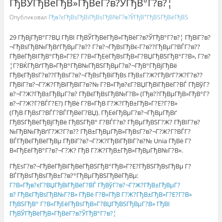
ГђВЎГђВёГђВ»ГђВёГ?в?ЎГђВ°Г?в?¦
Опубликовал
Гђв?єГђВѕГђВіГђВѕГђВ№Г?в?ЎГђВ°ГђВЅГђВёГђВЅ
29 ГђВјГђВ°Г?ВЏ ГђВІ ГђВЎГђВёГђВ»ГђВёГ?в?ЎГђВ°Г?в?¦ ГђВїГ?в?
¬ГђВѕГђВ№ГђВґГђВµГ?в?? Г?в?¬ГђВѕГђВє-Г?в??ГђВµГ?ВЃГ?в??
ГђВёГђВІГђВ°ГђВ»Г?Е? Г?В«ГђЕёГђВѕГђВ»Г?ВЏГђВЅГђВ°Г?В», Г?в?
¦Г?ВЌГђВґГђВ»ГђВ°ГђВ№ГђВЅГђВµГ?в?¬ГђВ°ГђВјГђВё
ГђВєГђВѕГ?в??ГђВѕГ?в?¬ГђВѕГђВіГђВѕ ГђВ±Г?Ж?ГђВґГ?Ж?Г?в??
ГђВіГ?в?¬Г?Ж?ГђВїГђВїГ?в?№ Г?В«Гђв?єГ?ВЏГђВїГђВёГ?ВЃ ГђВўГ?
в?¬Г?Ж?ГђВ±ГђВµГ?в? ГђВєГђВѕГђВ№Г?В» (Гђв??ГђВµГђВ»ГђВ°Г?
в?¬Г?Ж?Г?ВЃГ?Е?) ГђВё Г?В«ГђВ Г?Ж?ГђВ±ГђВ»Г?Е?Г?В»
(ГђВ ГђВѕГ?ВЃГ?ВЃГђВёГ?ВЏ). ГђЕёГђВµГ?в?¬ГђВµГђВґ
ГђВЅГђВёГђВјГђВё ГђВЅГђВ° Г?ВЃГ?в? ГђВµГђВЅГ?Ж? ГђВІГ?в?
№ГђВ№ГђВґГ?Ж?Г?в?? ГђВ±ГђВµГђВ»ГђВѕГ?в?¬Г?Ж?Г?ВЃГ?
ВЃГђВєГђВёГђВµ ГђВіГ?в?¬Г?Ж?ГђВїГђВїГ?в?№ Unia ГђВё Г?
В«ГђЕёГђВ°Г?в?¬Г?Ж? ГђВ Г?Ж?ГђВ±ГђВ»ГђВµГђВ№Г?В».
ГђЕѕГ?в?¬ГђВёГђВіГђВёГђВЅГђВ°ГђВ»Г?Е?ГђВЅГђВѕГђВµ Г?
ВЃГђВѕГђВѕГђВ±Г?в?°ГђВµГђВЅГђВёГђВµ:
Г?В«Гђв?єГ?ВЏГђВїГђВёГ?ВЃ ГђВўГ?в?¬Г?Ж?ГђВ±ГђВµГ?
в? ГђВєГђВѕГђВ№Г?В» ГђВё Г?В«ГђВ Г?Ж?ГђВ±ГђВ»Г?Е?Г?В»
ГђВЅГђВ° Г?В«ГђЕёГђВѕГђВ»Г?ВЏГђВЅГђВµГ?В» ГђВІ
ГђВЎГђВёГђВ»ГђВёГ?в?ЎГђВ°Г?в?¦