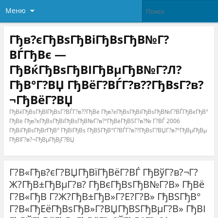
Меню
Гђв?єГђВѕГђВіГђВѕГђВ№Г?
ВЃГђВє —
ГђВќГђВѕГђВІГђВµГђВ№Г?Л?
ГђВ°Г?ВЏ ГђВёГ?ВЃГ?в??ГђВѕГ?в?
¬ГђВёГ?ВЏ
ГђВќГђВѕГђВІГђВѕГ?ВЃГ?в??ГђВё Гђв?єГђВѕГђВіГђВѕГђВ№Г?ВЃГђВєГђВ°
ГђВё Гђв?єГђВѕГђВіГђВѕГђВ№Г?в?°ГђВёГђВЅГ?в?№ Г?ВЃ 2006
ГђВіГђВѕГђВґГђВ° ГђВїГђВѕ ГђВЅГђВ°Г?ВЃГ?в??ГђВѕГ?ВЏГ?в?°ГђВµГђВµ
ГђВІГ?в?¬ГђВµГђВјГ?ВЏ
Г?В«Гђв?єГ?ВЏГђВїГђВёГ?ВЃ ГђВўГ?в?¬Г?
Ж?ГђВ±ГђВµГ?в? ГђВєГђВѕГђВ№Г?В» ГђВё
Г?В«ГђВ Г?Ж?ГђВ±ГђВ»Г?Е?Г?В» ГђВЅГђВ°
Г?В«ГђЕёГђВѕГђВ»Г?ВЏГђВЅГђВµГ?В» ГђВІ