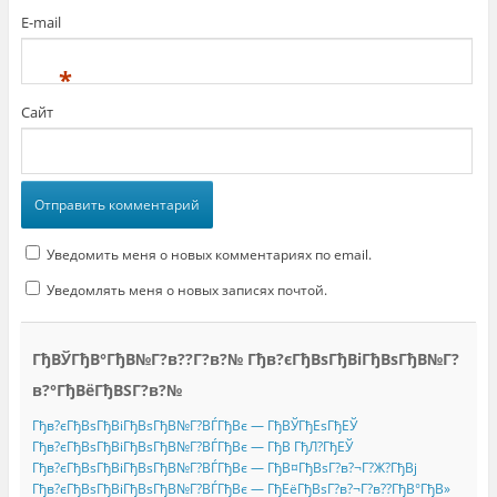
E-mail
*
Сайт
Уведомить меня о новых комментариях по email.
Уведомлять меня о новых записях почтой.
ГђВЎГђВ°ГђВ№Г?в??Г?в?№ Гђв?єГђВѕГђВіГђВѕГђВ№Г?
в?°ГђВёГђВЅГ?в?№
Гђв?єГђВѕГђВіГђВѕГђВ№Г?ВЃГђВє — ГђВЎГђЕѕГђЕЎ
Гђв?єГђВѕГђВіГђВѕГђВ№Г?ВЃГђВє — ГђВ ГђЛ?ГђЕЎ
Гђв?єГђВѕГђВіГђВѕГђВ№Г?ВЃГђВє — ГђВ¤ГђВѕГ?в?¬Г?Ж?ГђВј
Гђв?єГђВѕГђВіГђВѕГђВ№Г?ВЃГђВє — ГђЕёГђВѕГ?в?¬Г?в??ГђВ°ГђВ»