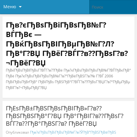
Меню
Гђв?єГђВѕГђВіГђВѕГђВ№Г?
ВЃГђВє —
ГђВќГђВѕГђВІГђВµГђВ№Г?Л?
ГђВ°Г?ВЏ ГђВёГ?ВЃГ?в??ГђВѕГ?в?
¬ГђВёГ?ВЏ
ГђВќГђВѕГђВІГђВѕГ?ВЃГ?в??ГђВё Гђв?єГђВѕГђВіГђВѕГђВ№Г?ВЃГђВєГђВ°
ГђВё Гђв?єГђВѕГђВіГђВѕГђВ№Г?в?°ГђВёГђВЅГ?в?№ Г?ВЃ 2006
ГђВіГђВѕГђВґГђВ° ГђВїГђВѕ ГђВЅГђВ°Г?ВЃГ?в??ГђВѕГ?ВЏГ?в?°ГђВµГђВµ
ГђВІГ?в?¬ГђВµГђВјГ?ВЏ
ГђЕѕГђВ±ГђВЅГђВѕГђВІГђВ»Г?в??
ГђВЅГђВЅГђВ°Г?ВЏ ГђВ°ГђВІГ?в??ГђВѕГ?
ВЃГ?в??ГђВ°ГђВЅГ?в? ГђВёГ?ВЏ
Опубликовал
Гђв?єГђВѕГђВіГђВѕГђВ№Г?в?ЎГђВ°ГђВЅГђВёГђВЅ