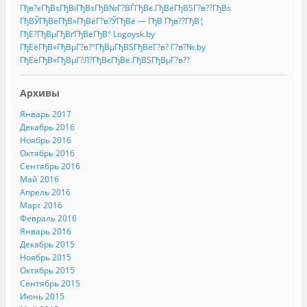
Гђв?єГђВѕГђВіГђВѕГђВ№Г?ВЃГђВє.ГђВёГђВЅГ?в??ГђВѕ
ГђВЎГђВёГђВ»ГђВёГ?в?ЎГђВё — ГђВ Гђв??ГђВ¦
ГђЕ?ГђВµГђВґГђВёГђВ° Logoysk.by
ГђЕёГђВ»ГђВµГ?в?°ГђВµГђВЅГђВёГ?в? Г?в?№.by
ГђЕёГђВ»ГђВµГ?Л?ГђВєГђВё.ГђВЅГђВµГ?в??
Архивы
Январь 2017
Декабрь 2016
Ноябрь 2016
Октябрь 2016
Сентябрь 2016
Май 2016
Апрель 2016
Март 2016
Февраль 2016
Январь 2016
Декабрь 2015
Ноябрь 2015
Октябрь 2015
Сентябрь 2015
Июнь 2015