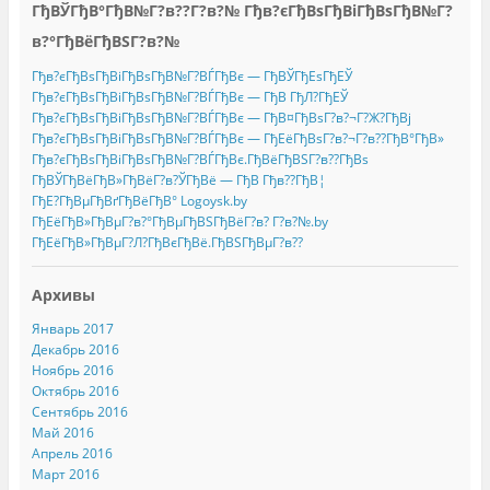
ГђВЎГђВ°ГђВ№Г?в??Г?в?№ Гђв?єГђВѕГђВіГђВѕГђВ№Г?
в?°ГђВёГђВЅГ?в?№
Гђв?єГђВѕГђВіГђВѕГђВ№Г?ВЃГђВє — ГђВЎГђЕѕГђЕЎ
Гђв?єГђВѕГђВіГђВѕГђВ№Г?ВЃГђВє — ГђВ ГђЛ?ГђЕЎ
Гђв?єГђВѕГђВіГђВѕГђВ№Г?ВЃГђВє — ГђВ¤ГђВѕГ?в?¬Г?Ж?ГђВј
Гђв?єГђВѕГђВіГђВѕГђВ№Г?ВЃГђВє — ГђЕёГђВѕГ?в?¬Г?в??ГђВ°ГђВ»
Гђв?єГђВѕГђВіГђВѕГђВ№Г?ВЃГђВє.ГђВёГђВЅГ?в??ГђВѕ
ГђВЎГђВёГђВ»ГђВёГ?в?ЎГђВё — ГђВ Гђв??ГђВ¦
ГђЕ?ГђВµГђВґГђВёГђВ° Logoysk.by
ГђЕёГђВ»ГђВµГ?в?°ГђВµГђВЅГђВёГ?в? Г?в?№.by
ГђЕёГђВ»ГђВµГ?Л?ГђВєГђВё.ГђВЅГђВµГ?в??
Архивы
Январь 2017
Декабрь 2016
Ноябрь 2016
Октябрь 2016
Сентябрь 2016
Май 2016
Апрель 2016
Март 2016