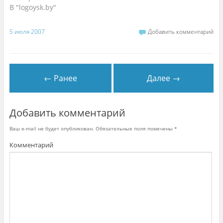
к
В "logoysk.by"
н
е
)
5 июля 2007
Добавить комментарий
← Ранее
Далее →
Добавить комментарий
Ваш e-mail не будет опубликован.
Обязательные поля помечены
*
Комментарий