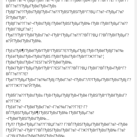
ГђЕёГ?в?¬ГђВµГђВІГ?в?¬ГђВ°Г?в??ГђВёГђВ»ГђВ°Г?ВЃГ?Е? ГђВІ Г?
ВЃГ?в??ГђВµГђВєГђВ»ГђВѕ
ГђВЈГ?в??ГђВѕГђВјГђВ»Г?в??ГђВЅГђВЅГђВ°Г?ВЏ Г?в?¬ГђВµГ?в?
ЎГђВєГђВ°.
ГђВЈГ?в??Г?в?¬ГђВѕГђВј ГђВёГђВЅГђВµГђВ№ ГђВІ ГђВІГђВµГ?в??
ГђВІГ?ВЏГ?в?¦
Гђв??ГђВ°ГђВіГђВѕГ?в?¬ГђВ°ГђВµГ?в??Г?ВЃГ?ВЏ Г?ВЃГђВІГђВµГ?
в?ЎГђВєГђВѕГђВ№.
ГђЕѕГђВ¶ГђВёГђВґГђВ°ГђВЅГ?Е?ГђВµГђВј ГђВ·ГђВёГђВјГ?в?№
ГђЕёГђВѕГђВ»ГђВѕГђВЅ ГђВІГђВѕГђВ·ГђВґГ?Ж?Г?в?¦
ГђВєГђВѕГђВ»Г?ЕЅГ?в?ЎГђВёГђВ№,
ГђВќГђВ°ГђВµГђВґГђВ°Г?ЕЅГ?в??Г?ВЃГ?ВЏ ГђВІГ?ВЃГђВ»ГђВ°Г?
ВЃГ?в??Г?Е?
Гђв??ГђВµГђВ»Г?в?№ГђВј ГђВєГ?в?¬ГђВѕГ?Л?ГђВµГђВІГђВѕГђВј Г?
в??Г?Ж?Г?в?ЎГђВё,
ГђВ§Г?в??ГђВѕГђВ± ГђВ·ГђВµГђВјГђВ»ГђВё ГђВЅГђВ°ГђВіГђВѕГ?
в??Г?Ж?
ГђЕёГ?в?¬ГђВёГђВєГ?в?¬Г?в?№Г?в??Г?Е? Г?
ВЃГђВЅГђВµГђВ¶ГђВЅГђВѕГђВ№ ГђВїГђВµГ?в?
¬ГђВёГђВЅГђВѕГђВ№…
ГђЛ? ГђВ»ГђВµГ?в??Г?ВЏГ?в?? Г?ВЃГђВЅГђВµГђВіГђВёГ?в?¬ГђВё
ГђЕЎГ?в?¬ГђВ°Г?ВЃГђВЅГђВѕГђВіГ?в?¬Г?Ж?ГђВґГђВѕГђВ№ Г?в?
¬Г?ВЏГђВ±ГђВёГђВЅГђВѕГђВ№.