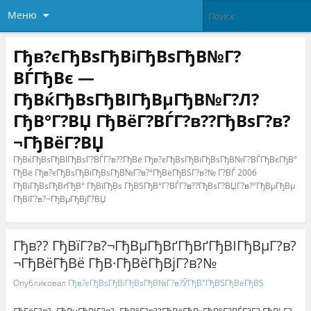
Меню
Гђв?єГђВѕГђВіГђВѕГђВ№Г?
ВЃГђВє —
ГђВќГђВѕГђВІГђВµГђВ№Г?Л?
ГђВ°Г?ВЏ ГђВёГ?ВЃГ?в??ГђВѕГ?в?
¬ГђВёГ?ВЏ
ГђВќГђВѕГђВІГђВѕГ?ВЃГ?в??ГђВё Гђв?єГђВѕГђВіГђВѕГђВ№Г?ВЃГђВєГђВ°
ГђВё Гђв?єГђВѕГђВіГђВѕГђВ№Г?в?°ГђВёГђВЅГ?в?№ Г?ВЃ 2006
ГђВіГђВѕГђВґГђВ° ГђВїГђВѕ ГђВЅГђВ°Г?ВЃГ?в??ГђВѕГ?ВЏГ?в?°ГђВµГђВµ
ГђВІГ?в?¬ГђВµГђВјГ?ВЏ
Гђв?? ГђВїГ?в?¬ГђВµГђВґГђВґГђВІГђВµГ?в?
¬ГђВёГђВё ГђВ·ГђВёГђВјГ?в?№
Опубликовал
Гђв?єГђВѕГђВіГђВѕГђВ№Г?в?ЎГђВ°ГђВЅГђВёГђВЅ