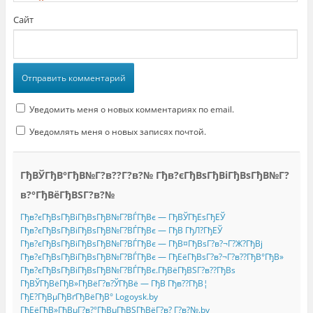
Сайт
Уведомить меня о новых комментариях по email.
Уведомлять меня о новых записях почтой.
ГђВЎГђВ°ГђВ№Г?в??Г?в?№ Гђв?єГђВѕГђВіГђВѕГђВ№Г?
в?°ГђВёГђВЅГ?в?№
Гђв?єГђВѕГђВіГђВѕГђВ№Г?ВЃГђВє — ГђВЎГђЕѕГђЕЎ
Гђв?єГђВѕГђВіГђВѕГђВ№Г?ВЃГђВє — ГђВ ГђЛ?ГђЕЎ
Гђв?єГђВѕГђВіГђВѕГђВ№Г?ВЃГђВє — ГђВ¤ГђВѕГ?в?¬Г?Ж?ГђВј
Гђв?єГђВѕГђВіГђВѕГђВ№Г?ВЃГђВє — ГђЕёГђВѕГ?в?¬Г?в??ГђВ°ГђВ»
Гђв?єГђВѕГђВіГђВѕГђВ№Г?ВЃГђВє.ГђВёГђВЅГ?в??ГђВѕ
ГђВЎГђВёГђВ»ГђВёГ?в?ЎГђВё — ГђВ Гђв??ГђВ¦
ГђЕ?ГђВµГђВґГђВёГђВ° Logoysk.by
ГђЕёГђВ»ГђВµГ?в?°ГђВµГђВЅГђВёГ?в? Г?в?№.by