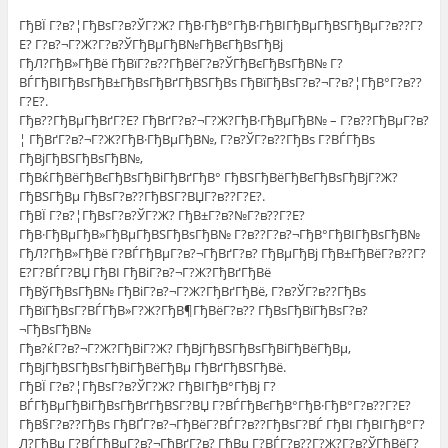
ГђВЇ Г?в?¦ГђВѕГ?в?ЎГ?Ж? ГђВ·ГђВ°ГђВ·ГђВІГђВµГђВЅГђВµГ?в??Г?
Е? Г?в?¬Г?Ж?Г?в?ЎГђВµГђВ№ГђВєГђВѕГђВј
ГђЛ?ГђВ»ГђВё ГђВїГ?в??ГђВёГ?в?ЎГђВєГђВѕГђВ№ Г?
ВЃГђВІГђВѕГђВ±ГђВѕГђВґГђВЅГђВѕ ГђВїГђВѕГ?в?¬Г?в?¦ГђВ°Г?в??
Г?Е?.
Гђв??ГђВµГђВґГ?Е? ГђВґГ?в?¬Г?Ж?ГђВ·ГђВµГђВ№ – Г?в??ГђВµГ?в?
¦ ГђВґГ?в?¬Г?Ж?ГђВ·ГђВµГђВ№, Г?в?ЎГ?в??ГђВѕ Г?ВЃГђВѕ
ГђВјГђВЅГђВѕГђВ№,
ГђВќГђВёГђВєГђВѕГђВіГђВґГђВ° ГђВЅГђВёГђВєГђВѕГђВјГ?Ж?
ГђВЅГђВµ ГђВѕГ?в??ГђВЅГ?ВЏГ?в??Г?Е?.
ГђВЇ Г?в?¦ГђВѕГ?в?ЎГ?Ж? ГђВ±Г?в?№Г?в??Г?Е?
ГђВ·ГђВµГђВ»ГђВµГђВЅГђВѕГђВ№ Г?в??Г?в?¬ГђВ°ГђВІГђВѕГђВ№
ГђЛ?ГђВ»ГђВё Г?ВЃГђВµГ?в?¬ГђВґГ?в? ГђВµГђВј ГђВ±ГђВёГ?в??Г?
Е?Г?ВЃГ?ВЏ ГђВІ ГђВіГ?в?¬Г?Ж?ГђВґГђВё
ГђВўГђВѕГђВ№ ГђВіГ?в?¬Г?Ж?ГђВґГђВё, Г?в?ЎГ?в??ГђВѕ
ГђВїГђВѕГ?ВЃГђВ»Г?Ж?ГђВ¶ГђВёГ?в?? ГђВѕГђВїГђВѕГ?в?
¬ГђВѕГђВ№
Гђв?ќГ?в?¬Г?Ж?ГђВіГ?Ж? ГђВјГђВЅГђВѕГђВіГђВёГђВµ,
ГђВјГђВЅГђВѕГђВіГђВёГђВµ ГђВґГђВЅГђВё.
ГђВЇ Г?в?¦ГђВѕГ?в?ЎГ?Ж? ГђВІГђВ°ГђВј Г?
ВЃГђВµГђВіГђВѕГђВґГђВЅГ?ВЏ Г?ВЃГђВєГђВ°ГђВ·ГђВ°Г?в??Г?Е?
ГђВ§Г?в??ГђВѕ ГђВҐГ?в?¬ГђВёГ?ВЃГ?в??ГђВѕГ?ВЃ ГђВІ ГђВІГђВ°Г?
Л?ГђВµ Г?ВЃГђВµГ?в?¬ГђВґГ?в? ГђВµ Г?ВЃГ?в??Г?Ж?Г?в?ЎГђВёГ?