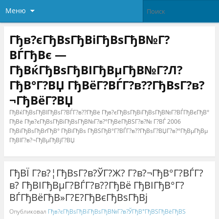
Меню
Гђв?єГђВѕГђВіГђВѕГђВ№Г?
ВЃГђВє —
ГђВќГђВѕГђВІГђВµГђВ№Г?Л?
ГђВ°Г?ВЏ ГђВёГ?ВЃГ?в??ГђВѕГ?в?
¬ГђВёГ?ВЏ
ГђВќГђВѕГђВІГђВѕГ?ВЃГ?в??ГђВё Гђв?єГђВѕГђВіГђВѕГђВ№Г?ВЃГђВєГђВ°
ГђВё Гђв?єГђВѕГђВіГђВѕГђВ№Г?в?°ГђВёГђВЅГ?в?№ Г?ВЃ 2006
ГђВіГђВѕГђВґГђВ° ГђВїГђВѕ ГђВЅГђВ°Г?ВЃГ?в??ГђВѕГ?ВЏГ?в?°ГђВµГђВµ
ГђВІГ?в?¬ГђВµГђВјГ?ВЏ
ГђВЇ Г?в?¦ГђВѕГ?в?ЎГ?Ж? Г?в?¬ГђВ°Г?ВЃГ?
в? ГђВІГђВµГ?ВЃГ?в??ГђВё ГђВІГђВ°Г?
ВЃГђВёГђВ»Г?Е?ГђВєГђВѕГђВј
Опубликовал
Гђв?єГђВѕГђВіГђВѕГђВ№Г?в?ЎГђВ°ГђВЅГђВёГђВЅ