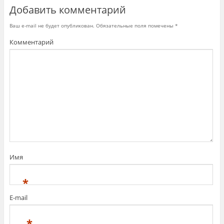
т
Добавить комментарий
с
я
в
н
Ваш e-mail не будет опубликован.
Обязательные поля помечены
*
о
в
Комментарий
о
м
о
к
н
е
)
Имя
*
E-mail
*