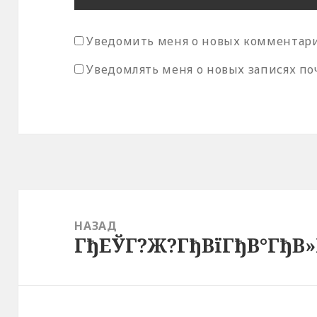
Уведомить меня о новых комментария
Уведомлять меня о новых записях по
Навигация
по
НАЗАД
ГђЕЎГ?Ж?ГђВїГђВ°ГђВ»
записям
Предыдущая
запись: