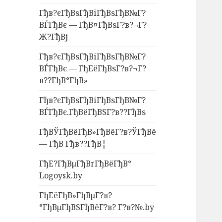
Гђв?єГђВѕГђВіГђВѕГђВ№Г?
ВЃГђВє — ГђВ¤ГђВѕГ?в?¬Г?
Ж?ГђВј
Гђв?єГђВѕГђВіГђВѕГђВ№Г?
ВЃГђВє — ГђЕёГђВѕГ?в?¬Г?
в??ГђВ°ГђВ»
Гђв?єГђВѕГђВіГђВѕГђВ№Г?
ВЃГђВє.ГђВёГђВЅГ?в??ГђВѕ
ГђВЎГђВёГђВ»ГђВёГ?в?ЎГђВё
— ГђВ Гђв??ГђВ¦
ГђЕ?ГђВµГђВґГђВёГђВ°
Logoysk.by
ГђЕёГђВ»ГђВµГ?в?
°ГђВµГђВЅГђВёГ?в? Г?в?№.by