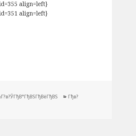
id=355 align=left}
id=351 align=left}
№Г?в?ЎГђВ°ГђВЅГђВёГђВЅ
Рубрики
Гђв?