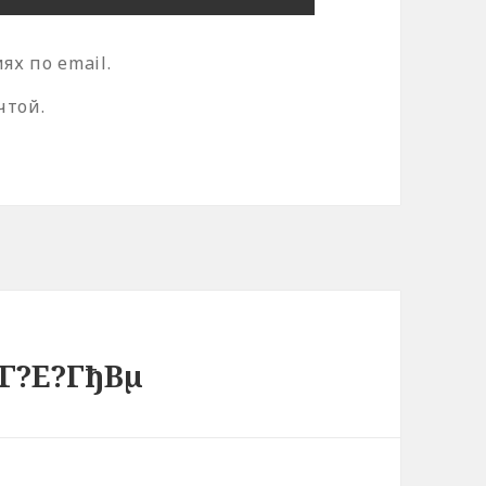
х по email.
чтой.
Г?Е?ГђВµ