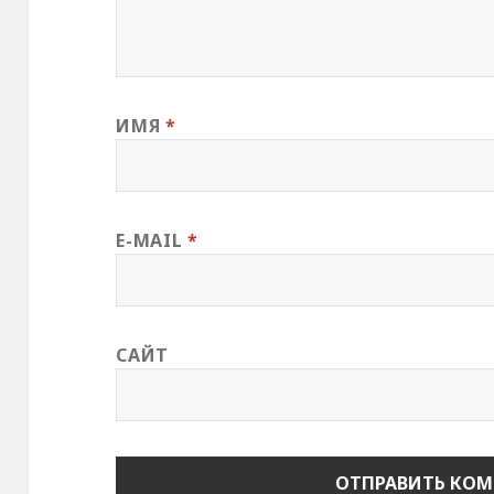
в
о
м
о
к
н
е
)
ИМЯ
*
E-MAIL
*
САЙТ