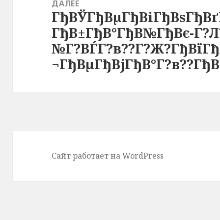
ДАЛЕЕ
ГђВЎГђВµГђВіГђВѕГђВґ
Следующая
ГђВ±ГђВ°ГђВ№ГђВє-Г?Л
запись:
№Г?ВЃГ?в??Г?Ж?ГђВїГђ
¬ГђВµГђВјГђВ°Г?в??Гђ
Сайт работает на WordPress