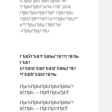
єГђВѕГђВіГђВѕГђВ№Г?в?
°ГђВёГђВЅГ?в?№ Г?ВЃ 2006
ГђВіГђВѕГђВґГђВ° ГђВїГђВѕ
ГђВЅГђВ°Г?ВЃГ?в??ГђВѕГ?ВЏГ?
в?°ГђВµГђВµ ГђВІГ?в?
¬ГђВµГђВјГ?ВЏ
ГЂВЎГЂВ°ГЂВ№Г?В??Г?В?№
ГЂВ?
ЄГЂВЅГЂВІГЂВЅГЂВ№Г?В?
°ГЂВЁГЂВЅГ?В?№
Гђв?єГђВѕГђВіГђВѕГђВ№Г?
ВЃГђВє — ГђВЎГђЕѕГђЕЎ
Гђв?єГђВѕГђВіГђВѕГђВ№Г?
ВЃГђВє — ГђВ ГђЛ?ГђЕЎ