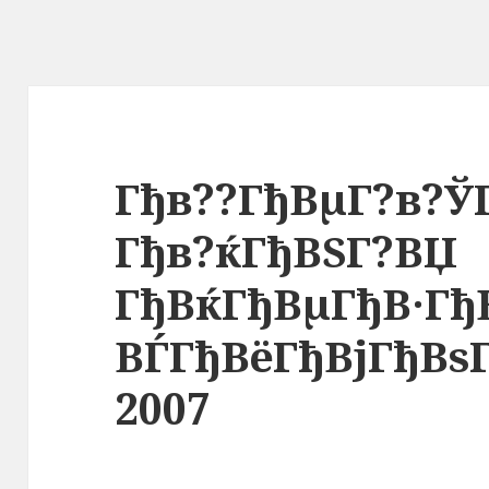
Гђв??ГђВµГ?в?Ў
Гђв?ќГђВЅГ?ВЏ
ГђВќГђВµГђВ·Гђ
ВЃГђВёГђВјГђВѕ
2007