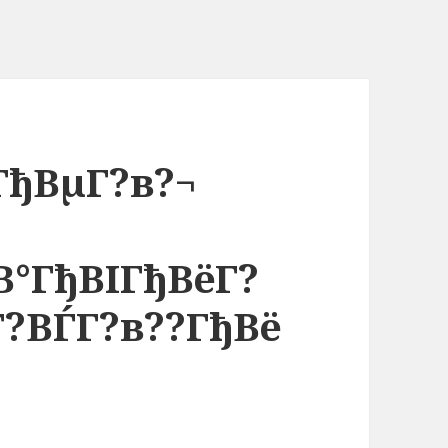
ГђВµГ?в?¬
В°ГђВІГђВёГ?
Г?ВЃГ?в??ГђВё