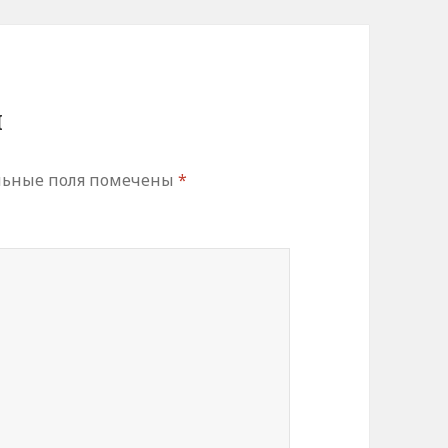
й
льные поля помечены
*