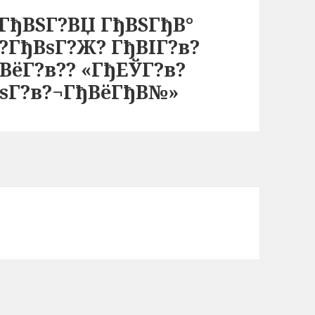
ГђВЅГ?ВЏ ГђВЅГђВ°
?ГђВѕГ?Ж? ГђВІГ?в?
ВёГ?в?? «ГђЕЎГ?в?
ВѕГ?в?¬ГђВёГђВ№»