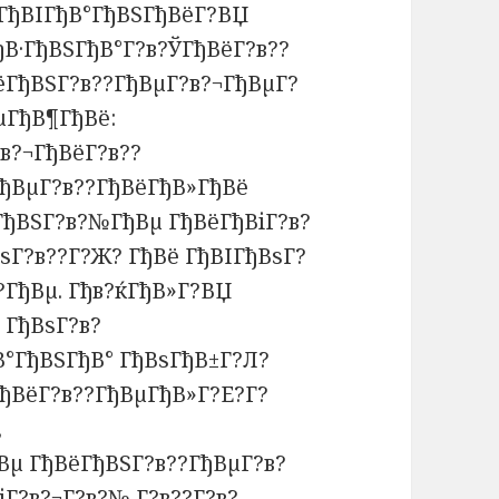
ГђВІГђВ°ГђВЅГђВёГ?ВЏ
ђВ·ГђВЅГђВ°Г?в?ЎГђВёГ?в??
ГђВЅГ?в??ГђВµГ?в?¬ГђВµГ?
µГђВ¶ГђВё:
в?¬ГђВёГ?в??
ђВµГ?в??ГђВёГђВ»ГђВё
ГђВЅГ?в?№ГђВµ ГђВёГђВіГ?в?
ѕГ?в??Г?Ж? ГђВё ГђВІГђВѕГ?
ГђВµ. Гђв?ќГђВ»Г?ВЏ
 ГђВѕГ?в?
В°ГђВЅГђВ° ГђВѕГђВ±Г?Л?
ГђВёГ?в??ГђВµГђВ»Г?Е?Г?
,
Вµ ГђВёГђВЅГ?в??ГђВµГ?в?
Г?в?¬Г?в?№ Г?в??Г?в?