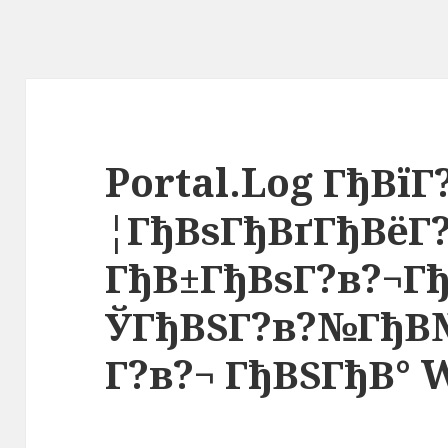
Portal.Log ГђВїГ
¦ГђВѕГђВґГђВёГ?
ГђВ±ГђВѕГ?в?¬Г
ЎГђВЅГ?в?№ГђВ
Г?в?¬ ГђВЅГђВ°