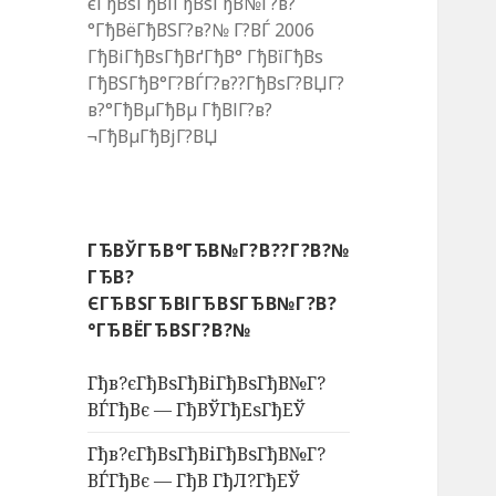
єГђВѕГђВіГђВѕГђВ№Г?в?
°ГђВёГђВЅГ?в?№ Г?ВЃ 2006
ГђВіГђВѕГђВґГђВ° ГђВїГђВѕ
ГђВЅГђВ°Г?ВЃГ?в??ГђВѕГ?ВЏГ?
в?°ГђВµГђВµ ГђВІГ?в?
¬ГђВµГђВјГ?ВЏ
ГЂВЎГЂВ°ГЂВ№Г?В??Г?В?№
ГЂВ?
ЄГЂВЅГЂВІГЂВЅГЂВ№Г?В?
°ГЂВЁГЂВЅГ?В?№
Гђв?єГђВѕГђВіГђВѕГђВ№Г?
ВЃГђВє — ГђВЎГђЕѕГђЕЎ
Гђв?єГђВѕГђВіГђВѕГђВ№Г?
ВЃГђВє — ГђВ ГђЛ?ГђЕЎ