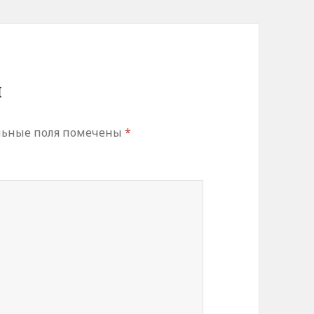
й
льные поля помечены
*