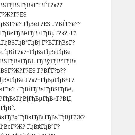
ВЅГђВЅГђВѕГ?ВЃГ?в??
Г?Ж?Г?ЕЅ
ВЅГ?в? ГђВёГ?ЕЅ Г?ВЃГ?в??
 ГђВєГђВёГђВ±ГђВµГ?в?¬Г?
µГђВЅГђВ°ГђВј Г?ВЃГђВѕГ?
ёГђВіГ?в?¬ГђВѕГђВєГђВё
ВЅГђВѕГђВІ. ГђВўГђВ°ГђВє
ђВЅГ?Ж?Г?ЕЅ Г?ВЃГ?в??
ђВ»ГђВё Г?в?¬ГђВµГђВ±Г?
ѕГ?в?¬ГђВіГђВѕГђВЅГђВё,
??ГђВѕГђВјГђВµГђВ»Г?ВЏ,
ГђВ°
.
ВѕГђВ»ГђВѕГђВґГђВѕГђВјГ?Ж?
ГђВєГ?Ж? ГђВќГђВ°Г?