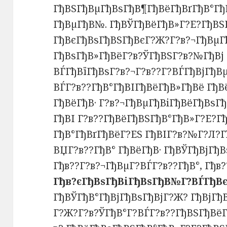
ГђВЅГђВµГђВѕГђВ¶ГђВёГђВґГђВ°Гђ
ГђВµГђВ№. ГђВЎГђВёГђВ»Г?Е?ГђВЅ
ГђВєГђВѕГђВЅГђВєГ?Ж?Г?в?¬ГђВµГђ
ГђВѕГђВ»ГђВёГ?в?ЎГђВЅГ?в?№ГђВј
ВЃГђВїГђВѕГ?в?¬Г?в??Г?ВЃГђВјГђВ
ВЃГ?в??ГђВ°ГђВІГђВёГђВ»ГђВё ГђВ
ГђВёГђВ· Г?в?¬ГђВµГђВіГђВёГђВѕГђ
ГђВІ Г?в??ГђВёГђВЅГђВ°ГђВ»Г?Е?Г
ГђВ°ГђВґГђВёГ?ЕЅ ГђВІГ?в?№Г?Л?Г
ВЏГ?в??ГђВ° ГђВёГђВ· ГђВЎГђВјГђВ
Гђв??Г?в?¬ГђВµГ?ВЃГ?в??ГђВ°, Гђв
Гђв?єГђВѕГђВіГђВѕГђВ№Г?ВЃГђВє
ГђВЎГђВ°ГђВјГђВѕГђВјГ?Ж? ГђВјГђ
Г?Ж?Г?в?ЎГђВ°Г?ВЃГ?в??ГђВЅГђВё