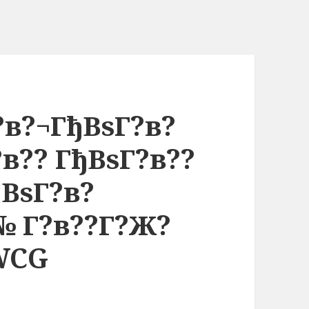
?в?¬ГђВѕГ?в?
в?? ГђВѕГ?в??
ђВѕГ?в?
№ Г?в??Г?Ж?
 WCG