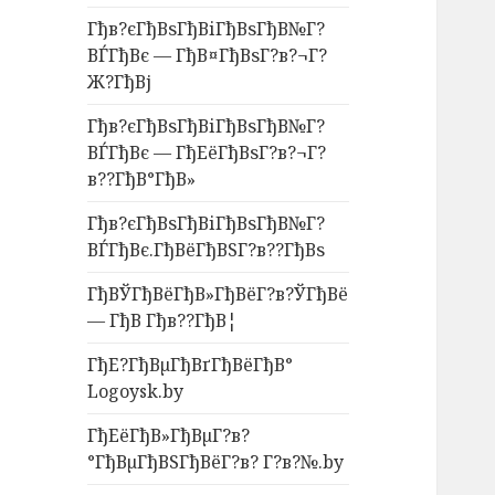
Гђв?єГђВѕГђВіГђВѕГђВ№Г?
ВЃГђВє — ГђВ¤ГђВѕГ?в?¬Г?
Ж?ГђВј
Гђв?єГђВѕГђВіГђВѕГђВ№Г?
ВЃГђВє — ГђЕёГђВѕГ?в?¬Г?
в??ГђВ°ГђВ»
Гђв?єГђВѕГђВіГђВѕГђВ№Г?
ВЃГђВє.ГђВёГђВЅГ?в??ГђВѕ
ГђВЎГђВёГђВ»ГђВёГ?в?ЎГђВё
— ГђВ Гђв??ГђВ¦
ГђЕ?ГђВµГђВґГђВёГђВ°
Logoysk.by
ГђЕёГђВ»ГђВµГ?в?
°ГђВµГђВЅГђВёГ?в? Г?в?№.by