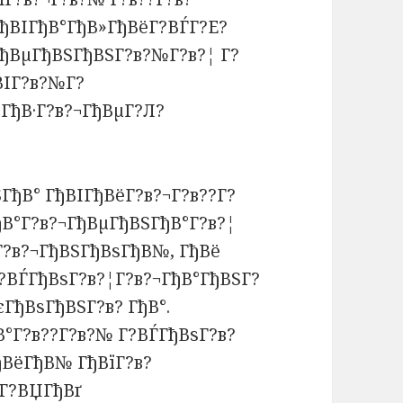
ђВІГђВ°ГђВ»ГђВёГ?ВЃГ?Е?
ГђВµГђВЅГђВЅГ?в?№Г?в?¦ Г?
ВІГ?в?№Г?
°ГђВ·Г?в?¬ГђВµГ?Л?
ГђВ° ГђВІГђВёГ?в?¬Г?в??Г?
В°Г?в?¬ГђВµГђВЅГђВ°Г?в?¦
Г?в?¬ГђВЅГђВѕГђВ№, ГђВё
Г?ВЃГђВѕГ?в?¦Г?в?¬ГђВ°ГђВЅГ?
ГђВѕГђВЅГ?в? ГђВ°.
В°Г?в??Г?в?№ Г?ВЃГђВѕГ?в?
ђВёГђВ№ ГђВїГ?в?
¬Г?ВЏГђВґ