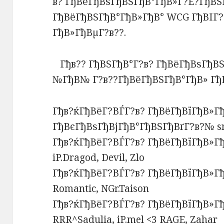
в? ГђВёГђВѕГђВЅГђВ°ГђВ»Г?Е?ГђВЅ
ГђВёГђВЅГђВ°ГђВ»ГђВ° WCG ГђВІГ?
ГђВ»ГђВµГ?в??.
Гђв?? ГђВЅГђВ°Г?в? ГђВёГђВѕГђВЅ
№ГђВ№ Г?в??ГђВёГђВЅГђВ°ГђВ» ГђВ
Гђв?ќГђВёГ?ВЃГ?в? ГђВёГђВїГђВ»ГђВ
ГђВєГђВѕГђВјГђВ°ГђВЅГђВґГ?в?№ sn
Гђв?ќГђВёГ?ВЃГ?в? ГђВёГђВїГђВ»ГђВ
iP.Dragod, Devil, Zlo
Гђв?ќГђВёГ?ВЃГ?в? ГђВёГђВїГђВ»ГђВ
Romantic, NGr.Taison
Гђв?ќГђВёГ?ВЃГ?в? ГђВёГђВїГђВ»Гђ
RRR^Sadulia, iP.mel <3 RAGE, Zahar