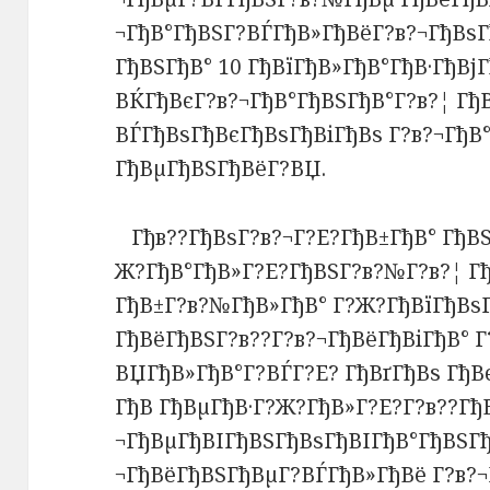
¬ГђВ°ГђВЅГ?ВЃГђВ»ГђВёГ?в?¬ГђВѕГ
ГђВЅГђВ° 10 ГђВїГђВ»ГђВ°ГђВ·ГђВј
ВЌГђВєГ?в?¬ГђВ°ГђВЅГђВ°Г?в?¦ Гђ
ВЃГђВѕГђВєГђВѕГђВіГђВѕ Г?в?¬ГђВ
ГђВµГђВЅГђВёГ?ВЏ.
Гђв??ГђВѕГ?в?¬Г?Е?ГђВ±ГђВ° ГђВЅ
Ж?ГђВ°ГђВ»Г?Е?ГђВЅГ?в?№Г?в?¦ Гђ
ГђВ±Г?в?№ГђВ»ГђВ° Г?Ж?ГђВїГђВѕ
ГђВёГђВЅГ?в??Г?в?¬ГђВёГђВіГђВ° 
ВЏГђВ»ГђВ°Г?ВЃГ?Е? ГђВґГђВѕ ГђВє
ГђВ ГђВµГђВ·Г?Ж?ГђВ»Г?Е?Г?в??Гђ
¬ГђВµГђВІГђВЅГђВѕГђВІГђВ°ГђВЅГ
¬ГђВёГђВЅГђВµГ?ВЃГђВ»ГђВё Г?в?