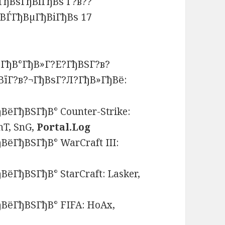
ГђВѕГђВіГђВѕ Г?в??
ВЃГђВµГђВіГђВѕ 17
ГђВ°ГђВ»Г?Е?ГђВЅГ?в?
їГ?в?¬ГђВѕГ?Л?ГђВ»ГђВё:
ёГђВЅГђВ° Counter-Strike:
T, SnG,
Portal.Log
ёГђВЅГђВ° WarCraft III:
ёГђВЅГђВ° StarCraft: Lasker,
ВёГђВЅГђВ° FIFA: HoAx,