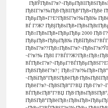
ГђВЎГђВѕГ?в?¬ГђВµГђВІГђВЅГђВѕ
ГђВІГ?в?№ГђВ·ГђВІГђВ°ГђВ»ГђВё Г
ГђВµГђВ»Г?Е?ГђВЅГ?в?№ГђВ№ ГђВё
ВЃ Г?Ж? ГђВјГђВѕГђВ»ГђВѕГђВґГђВ
ГђВ±ГђВѕГђВ»ГђВµГђВµ 2000 ГђВ·Г?
ГђВµГђВ»ГђВµГђВ№ ГђВїГђВѕГ?ВЃГ
ГђВѕГ?в??ГђВ±ГђВѕГ?в?¬ГђВѕГ?в?Ў
¬Г?в?№ ГђВІ Г?ВЃГ?Ж?ГђВ±ГђВ±ГђВ
ВЃГђВєГ?в?¬ГђВµГ?ВЃГђВµГђВЅГ?Е?
ГђВЅГђВёГ?в?¦ ГђВ±Г?в?№ГђВ»ГђВ°
¬ГђВіГђВ°ГђВЅГђВёГђВ·ГђВѕГђВІГђ
ГђВёГ?в?¬ГђВЅГђВ°Г?ВЏ ГђВ·Г?в?¬
ВЃГђВєГђВ°Г?ВЏ ГђВ·ГђВѕГђВЅГђВ°
ГђВЅГђВ°ГђВёГђВ±ГђВѕГђВ»ГђВµГђ
¬ГђВµГ?ВЃГђВЅГ?в?№ГђВµ ГђВёГђВі