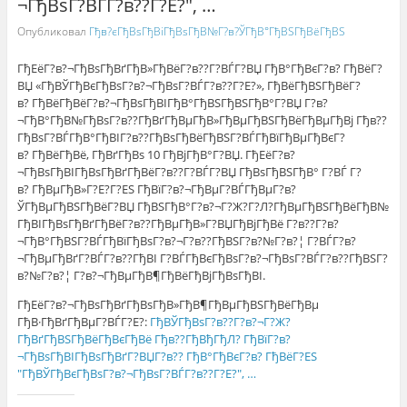
¬ГђВѕГ?ВЃГ?в??Г?Е?", …
Опубликовал
Гђв?єГђВѕГђВіГђВѕГђВ№Г?в?ЎГђВ°ГђВЅГђВёГђВЅ
ГђЕёГ?в?¬ГђВѕГђВґГђВ»ГђВёГ?в??Г?ВЃГ?ВЏ ГђВ°ГђВєГ?в? ГђВёГ?
ВЏ «ГђВЎГђВєГђВѕГ?в?¬ГђВѕГ?ВЃГ?в??Г?Е?», ГђВёГђВЅГђВёГ?
в? ГђВёГђВёГ?в?¬ГђВѕГђВІГђВ°ГђВЅГђВЅГђВ°Г?ВЏ Г?в?
¬ГђВ°ГђВ№ГђВѕГ?в??ГђВґГђВµГђВ»ГђВµГђВЅГђВёГђВµГђВј Гђв??
ГђВѕГ?ВЃГђВ°ГђВІГ?в??ГђВѕГђВёГђВЅГ?ВЃГђВїГђВµГђВєГ?
в? ГђВёГђВё, ГђВґГђВѕ 10 ГђВјГђВ°Г?ВЏ. ГђЕёГ?в?
¬ГђВѕГђВІГђВѕГђВґГђВёГ?в??Г?ВЃГ?ВЏ ГђВѕГђВЅГђВ° Г?ВЃ Г?
в? ГђВµГђВ»Г?Е?Г?ЕЅ ГђВїГ?в?¬ГђВµГ?ВЃГђВµГ?в?
ЎГђВµГђВЅГђВёГ?ВЏ ГђВЅГђВ°Г?в?¬Г?Ж?Г?Л?ГђВµГђВЅГђВёГђВ№
ГђВІГђВѕГђВґГђВёГ?в??ГђВµГђВ»Г?ВЏГђВјГђВё Г?в??Г?в?
¬ГђВ°ГђВЅГ?ВЃГђВїГђВѕГ?в?¬Г?в??ГђВЅГ?в?№Г?в?¦ Г?ВЃГ?в?
¬ГђВµГђВґГ?ВЃГ?в??ГђВІ Г?ВЃГђВєГђВѕГ?в?¬ГђВѕГ?ВЃГ?в??ГђВЅГ?
в?№Г?в?¦ Г?в?¬ГђВµГђВ¶ГђВёГђВјГђВѕГђВІ.
ГђЕёГ?в?¬ГђВѕГђВґГђВѕГђВ»ГђВ¶ГђВµГђВЅГђВёГђВµ
ГђВ·ГђВґГђВµГ?ВЃГ?Е?:
ГђВЎГђВѕГ?в??Г?в?¬Г?Ж?
ГђВґГђВЅГђВёГђВєГђВё Гђв??ГђВђГђЛ? ГђВїГ?в?
¬ГђВѕГђВІГђВѕГђВґГ?ВЏГ?в?? ГђВ°ГђВєГ?в? ГђВёГ?ЕЅ
"ГђВЎГђВєГђВѕГ?в?¬ГђВѕГ?ВЃГ?в??Г?Е?", …