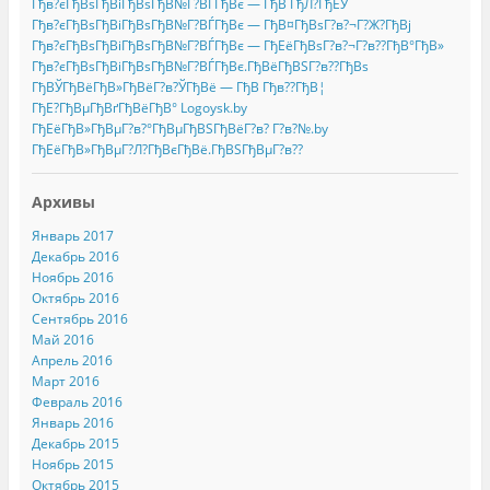
Гђв?єГђВѕГђВіГђВѕГђВ№Г?ВЃГђВє — ГђВ ГђЛ?ГђЕЎ
Гђв?єГђВѕГђВіГђВѕГђВ№Г?ВЃГђВє — ГђВ¤ГђВѕГ?в?¬Г?Ж?ГђВј
Гђв?єГђВѕГђВіГђВѕГђВ№Г?ВЃГђВє — ГђЕёГђВѕГ?в?¬Г?в??ГђВ°ГђВ»
Гђв?єГђВѕГђВіГђВѕГђВ№Г?ВЃГђВє.ГђВёГђВЅГ?в??ГђВѕ
ГђВЎГђВёГђВ»ГђВёГ?в?ЎГђВё — ГђВ Гђв??ГђВ¦
ГђЕ?ГђВµГђВґГђВёГђВ° Logoysk.by
ГђЕёГђВ»ГђВµГ?в?°ГђВµГђВЅГђВёГ?в? Г?в?№.by
ГђЕёГђВ»ГђВµГ?Л?ГђВєГђВё.ГђВЅГђВµГ?в??
Архивы
Январь 2017
Декабрь 2016
Ноябрь 2016
Октябрь 2016
Сентябрь 2016
Май 2016
Апрель 2016
Март 2016
Февраль 2016
Январь 2016
Декабрь 2015
Ноябрь 2015
Октябрь 2015