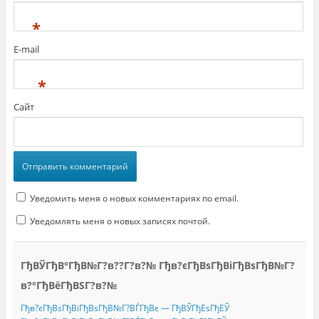
*
E-mail
*
Сайт
Уведомить меня о новых комментариях по email.
Уведомлять меня о новых записях почтой.
ГђВЎГђВ°ГђВ№Г?в??Г?в?№ Гђв?єГђВѕГђВіГђВѕГђВ№Г?
в?°ГђВёГђВЅГ?в?№
Гђв?єГђВѕГђВіГђВѕГђВ№Г?ВЃГђВє — ГђВЎГђЕѕГђЕЎ