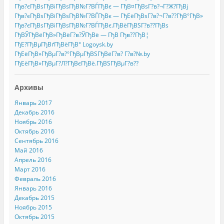
Гђв?єГђВѕГђВіГђВѕГђВ№Г?ВЃГђВє — ГђВ¤ГђВѕГ?в?¬Г?Ж?ГђВј
Гђв?єГђВѕГђВіГђВѕГђВ№Г?ВЃГђВє — ГђЕёГђВѕГ?в?¬Г?в??ГђВ°ГђВ»
Гђв?єГђВѕГђВіГђВѕГђВ№Г?ВЃГђВє.ГђВёГђВЅГ?в??ГђВѕ
ГђВЎГђВёГђВ»ГђВёГ?в?ЎГђВё — ГђВ Гђв??ГђВ¦
ГђЕ?ГђВµГђВґГђВёГђВ° Logoysk.by
ГђЕёГђВ»ГђВµГ?в?°ГђВµГђВЅГђВёГ?в? Г?в?№.by
ГђЕёГђВ»ГђВµГ?Л?ГђВєГђВё.ГђВЅГђВµГ?в??
Архивы
Январь 2017
Декабрь 2016
Ноябрь 2016
Октябрь 2016
Сентябрь 2016
Май 2016
Апрель 2016
Март 2016
Февраль 2016
Январь 2016
Декабрь 2015
Ноябрь 2015
Октябрь 2015