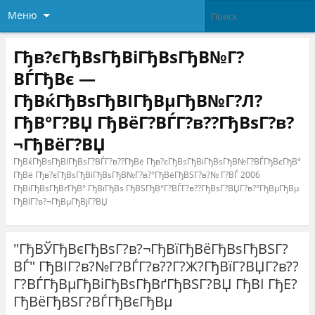
Меню
Гђв?єГђВѕГђВіГђВѕГђВ№Г?
ВЃГђВє —
ГђВќГђВѕГђВІГђВµГђВ№Г?Л?
ГђВ°Г?ВЏ ГђВёГ?ВЃГ?в??ГђВѕГ?в?
¬ГђВёГ?ВЏ
ГђВќГђВѕГђВІГђВѕГ?ВЃГ?в??ГђВё Гђв?єГђВѕГђВіГђВѕГђВ№Г?ВЃГђВєГђВ°
ГђВё Гђв?єГђВѕГђВіГђВѕГђВ№Г?в?°ГђВёГђВЅГ?в?№ Г?ВЃ 2006
ГђВіГђВѕГђВґГђВ° ГђВїГђВѕ ГђВЅГђВ°Г?ВЃГ?в??ГђВѕГ?ВЏГ?в?°ГђВµГђВµ
ГђВІГ?в?¬ГђВµГђВјГ?ВЏ
"ГђВЎГђВєГђВѕГ?в?¬ГђВїГђВёГђВѕГђВЅГ?
ВЃ" ГђВІГ?в?№Г?ВЃГ?в??Г?Ж?ГђВїГ?ВЏГ?в??
Г?ВЃГђВµГђВіГђВѕГђВґГђВЅГ?ВЏ ГђВІ ГђЕ?
ГђВёГђВЅГ?ВЃГђВєГђВµ