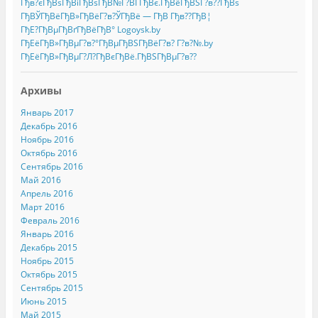
Гђв?єГђВѕГђВіГђВѕГђВ№Г?ВЃГђВє.ГђВёГђВЅГ?в??ГђВѕ
ГђВЎГђВёГђВ»ГђВёГ?в?ЎГђВё — ГђВ Гђв??ГђВ¦
ГђЕ?ГђВµГђВґГђВёГђВ° Logoysk.by
ГђЕёГђВ»ГђВµГ?в?°ГђВµГђВЅГђВёГ?в? Г?в?№.by
ГђЕёГђВ»ГђВµГ?Л?ГђВєГђВё.ГђВЅГђВµГ?в??
Архивы
Январь 2017
Декабрь 2016
Ноябрь 2016
Октябрь 2016
Сентябрь 2016
Май 2016
Апрель 2016
Март 2016
Февраль 2016
Январь 2016
Декабрь 2015
Ноябрь 2015
Октябрь 2015
Сентябрь 2015
Июнь 2015
Май 2015