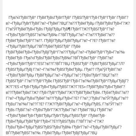
Гђв?ќГђВІГђВ° ГђВіГђВѕГђВґГђВ° ГђВЅГђВ°ГђВ·ГђВ°ГђВґ ГђВїГ?
в?¬ГђВµГђВґГђВїГ?в?¬ГђВёГ?ВЏГ?в??ГђВёГђВµ ГђВїГђВѕГђВ»Г?Ж?
Г?в?ЎГђВёГђВ»ГђВѕ ГђВјГђВµГђВ¶ГђВґГ?Ж?ГђВЅГђВ°Г?в?
¬ГђВѕГђВґГђВЅГ?в?№ГђВ№ Г?ВЃГђВµГ?в?¬Г?в??ГђВёГ?в??
ГђВёГђВєГђВ°Г?в??. ГђВўГђВµГђВїГђВµГ?в?¬Г?Е? ГђВґГ?в?
¬ГђВµГђВІГђВµГ?ВЃГђВёГђВЅГђВ° ГђВё
ГђВїГђВёГђВ»ГђВѕГђВјГђВ°Г?в??ГђВµГ?в?¬ГђВёГђВ°ГђВ»Г?в?№
ГђВёГђВ· Гђв?єГђВѕГђВіГђВѕГђВ№Г?ВЃГђВєГђВ° ГђВїГ?в?
¬ГђВѕГђВґГђВ°Г?ЕЅГ?в??Г?ВЃГ?ВЏ ГђВЅГђВ° ГђВІГђВЅГђВµГ?Л?
ГђВЅГђВµГђВј Г?в?¬Г?в?№ГђВЅГђВєГђВµ. Гђв?? Гђв?ўГђВІГ?в?
¬ГђВѕГђВїГђВµ ГђВїГђВµГ?в?¬ГђВµГ?в?¦ГђВѕГђВґГ?ВЏГ?в??
ГђВЅГђВ° Г?в??ГђВ°ГђВє ГђВЅГђВ°ГђВ·Г?в?№ГђВІГђВ°ГђВµГђВјГ?
Ж?Г?ЕЅ «ГђВ·ГђВµГђВ»ГђВµГђВЅГ?Ж?Г?ЕЅ» ГђВїГђВѕГђВ»ГђВёГ?
в??ГђВёГђВєГ?Ж? ГђВ·ГђВ°ГђВєГ?Ж?ГђВїГђВєГђВё. ГђЕёГђВѕГ?в??
Г?в?¬ГђВµГђВ±ГђВёГ?в??ГђВµГђВ»Г?Е? Г?в?¦ГђВѕГ?в?ЎГђВµГ?в??
ГђВ±Г?в?№Г?в??Г?Е? Г?Ж?ГђВІГђВµГ?в?¬ГђВµГђВЅ, Г?в?ЎГ?в??
ГђВѕ ГђВїГ?в?¬ГђВѕГђВґГ?Ж?ГђВєГ?в? ГђВёГ?ВЏ ГђВїГ?в?
¬ГђВѕГђВёГђВ·ГђВІГђВµГђВґГђВµГђВЅГђВ° ГђВёГђВ·
ГђВ»ГђВµГђВіГђВ°ГђВ»Г?Е?ГђВЅГђВѕ Г?ВЃГ?в?¬Г?Ж?
ГђВ±ГђВ»ГђВµГђВЅГђВЅГђВѕГђВ№ ГђВґГ?в?¬ГђВµГђВІГђВµГ?
ВЃГђВёГђВЅГ?в?№. ГђВќГђВµ ГђВёГђВјГђВµГ?ВЏ