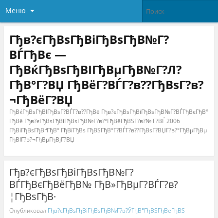
Меню
Гђв?єГђВѕГђВіГђВѕГђВ№Г?
ВЃГђВє —
ГђВќГђВѕГђВІГђВµГђВ№Г?Л?
ГђВ°Г?ВЏ ГђВёГ?ВЃГ?в??ГђВѕГ?в?
¬ГђВёГ?ВЏ
ГђВќГђВѕГђВІГђВѕГ?ВЃГ?в??ГђВё Гђв?єГђВѕГђВіГђВѕГђВ№Г?ВЃГђВєГђВ°
ГђВё Гђв?єГђВѕГђВіГђВѕГђВ№Г?в?°ГђВёГђВЅГ?в?№ Г?ВЃ 2006
ГђВіГђВѕГђВґГђВ° ГђВїГђВѕ ГђВЅГђВ°Г?ВЃГ?в??ГђВѕГ?ВЏГ?в?°ГђВµГђВµ
ГђВІГ?в?¬ГђВµГђВјГ?ВЏ
Гђв?єГђВѕГђВіГђВѕГђВ№Г?
ВЃГђВєГђВёГђВ№ ГђВ»ГђВµГ?ВЃГ?в?
¦ГђВѕГђВ·
Опубликовал
Гђв?єГђВѕГђВіГђВѕГђВ№Г?в?ЎГђВ°ГђВЅГђВёГђВЅ