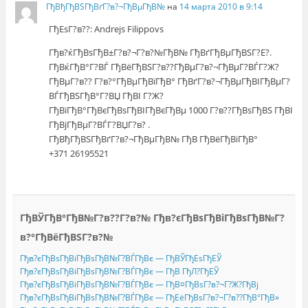
ГђВђГђВЅГђВґГ?в?¬ГђВµГђВ№
на
14 марта 2010 в 9:14
ГђЕѕГ?в??: Andrejs Filippovs
Гђв?ќГђВѕГђВ±Г?в?¬Г?в?№ГђВ№ ГђВґГђВµГђВЅГ?Е?.
ГђВќГђВ°Г?ВЃ ГђВёГђВЅГ?в??ГђВµГ?в?¬ГђВµГ?ВЃГ?Ж?
ГђВµГ?в?? Г?в?°ГђВµГђВїГђВ° ГђВґГ?в?¬ГђВµГђВІГђВµГ?
ВЃГђВЅГђВ°Г?ВЏ ГђВІ Г?Ж?
ГђВїГђВ°ГђВєГђВѕГђВІГђВєГђВµ 1000 Г?в??ГђВѕГђВЅ ГђВІ
ГђВјГђВµГ?ВЃГ?ВЏГ?в? .
ГђВђГђВЅГђВґГ?в?¬ГђВµГђВ№ ГђВ ГђВёГђВіГђВ°
+371 26195521
ГђВЎГђВ°ГђВ№Г?в??Г?в?№ Гђв?єГђВѕГђВіГђВѕГђВ№Г?
в?°ГђВёГђВЅГ?в?№
Гђв?єГђВѕГђВіГђВѕГђВ№Г?ВЃГђВє — ГђВЎГђЕѕГђЕЎ
Гђв?єГђВѕГђВіГђВѕГђВ№Г?ВЃГђВє — ГђВ ГђЛ?ГђЕЎ
Гђв?єГђВѕГђВіГђВѕГђВ№Г?ВЃГђВє — ГђВ¤ГђВѕГ?в?¬Г?Ж?ГђВј
Гђв?єГђВѕГђВіГђВѕГђВ№Г?ВЃГђВє — ГђЕёГђВѕГ?в?¬Г?в??ГђВ°ГђВ»