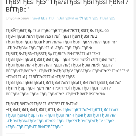
ГђВЎГђЕѕГђЕЎ "Гђв?єГђВѕГђВіГђВѕГђВ№Г?
ВЃГђВє"
Опубликовал
Гђв?єГђВѕГђВіГђВѕГђВ№Г?в?ЎГђВ°ГђВЅГђВёГђВЅ
ГђВЎГђВїГђВµГ?в? ГђВёГђВ°ГђВ»Г?Е?ГђВЅГђВѕ ГђВє 65-
ГђВ»ГђВµГ?в??ГђВёГ?ЕЅ Г?ВЃГђВѕ ГђВґГђВЅГ?ВЏ
ГђВїГђВѕГђВ±ГђВµГђВґГ?в?№ ГђВІГђВѕ Гђв??Г?в??ГђВѕГ?в?
¬ГђВѕГђВ№ ГђВјГђВёГ?в?¬ГђВѕГђВІГђВѕГђВ№
ГђВІГђВѕГђВ№ГђВЅГђВµ ГђВІГ?в?№Г?ВЃГ?в??Г?Ж?
ГђВїГђВ»ГђВµГђВЅГђВёГђВµ ГђВ»Г?Ж?Г?в?ЎГ?Л?ГђВёГ?в?¦
ГђВїГђВёГ?в?¬ГђВѕГ?в??ГђВµГ?в?¦ГђВЅГђВёГ?в?ЎГђВµГ?
ВЃГђВєГђВёГ?в?¦ ГђВєГђВѕГђВјГђВ°ГђВЅГђВґ ГђВѕГ?в?? Г?в??Г?в?
¬Г?в??Г?в?¦ Г?ВЃГ?в??Г?в?¬ГђВ°ГђВЅ
ГђВїГђВѕГђВ±ГђВµГђВґГђВёГ?в??ГђВµГђВ»Г?Е?ГђВЅГђВёГ?в?
Гђв??ГђВµГђВ»ГђВ°Г?в?¬Г?Ж?Г?ВЃГђВё, ГђВ ГђВѕГ?ВЃГ?
ВЃГђВёГђВё ГђВё ГђВЈГђВєГ?в?¬ГђВ°ГђВёГђВЅГ?в?№.
ГђВ§ГђВёГ?в??ГђВ°Г?в??Г?Е? ГђВѕГ?в?
¬ГђВёГђВіГђВёГђВЅГђВ°ГђВ»:
ГђЕёГђВ°Г?в?¬ГђВ°ГђВґ Г?в??
ГђВµГђВ№ГђВµГ?в?¬ГђВІГђВµГ?в?¬ГђВєГђВѕГђВІ ГђВїГ?в?
¬ГђВѕГђВ№ГђВґГђВµГ?в?? ГђВІ Гђв??ГђВЎГђЕѕГђЕЎ "Гђв?
єГђВѕГђВіГђВѕГђВ№Г?ВЃГђВє"