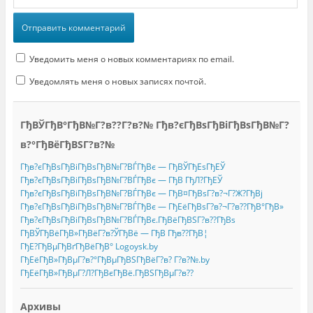
Уведомить меня о новых комментариях по email.
Уведомлять меня о новых записях почтой.
ГђВЎГђВ°ГђВ№Г?в??Г?в?№ Гђв?єГђВѕГђВіГђВѕГђВ№Г?
в?°ГђВёГђВЅГ?в?№
Гђв?єГђВѕГђВіГђВѕГђВ№Г?ВЃГђВє — ГђВЎГђЕѕГђЕЎ
Гђв?єГђВѕГђВіГђВѕГђВ№Г?ВЃГђВє — ГђВ ГђЛ?ГђЕЎ
Гђв?єГђВѕГђВіГђВѕГђВ№Г?ВЃГђВє — ГђВ¤ГђВѕГ?в?¬Г?Ж?ГђВј
Гђв?єГђВѕГђВіГђВѕГђВ№Г?ВЃГђВє — ГђЕёГђВѕГ?в?¬Г?в??ГђВ°ГђВ»
Гђв?єГђВѕГђВіГђВѕГђВ№Г?ВЃГђВє.ГђВёГђВЅГ?в??ГђВѕ
ГђВЎГђВёГђВ»ГђВёГ?в?ЎГђВё — ГђВ Гђв??ГђВ¦
ГђЕ?ГђВµГђВґГђВёГђВ° Logoysk.by
ГђЕёГђВ»ГђВµГ?в?°ГђВµГђВЅГђВёГ?в? Г?в?№.by
ГђЕёГђВ»ГђВµГ?Л?ГђВєГђВё.ГђВЅГђВµГ?в??
Архивы