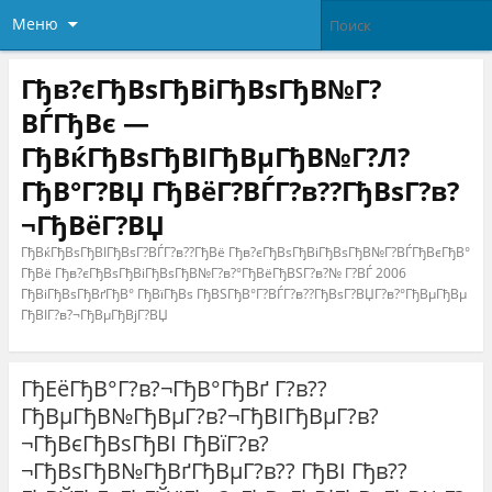
Меню
Гђв?єГђВѕГђВіГђВѕГђВ№Г?
ВЃГђВє —
ГђВќГђВѕГђВІГђВµГђВ№Г?Л?
ГђВ°Г?ВЏ ГђВёГ?ВЃГ?в??ГђВѕГ?в?
¬ГђВёГ?ВЏ
ГђВќГђВѕГђВІГђВѕГ?ВЃГ?в??ГђВё Гђв?єГђВѕГђВіГђВѕГђВ№Г?ВЃГђВєГђВ°
ГђВё Гђв?єГђВѕГђВіГђВѕГђВ№Г?в?°ГђВёГђВЅГ?в?№ Г?ВЃ 2006
ГђВіГђВѕГђВґГђВ° ГђВїГђВѕ ГђВЅГђВ°Г?ВЃГ?в??ГђВѕГ?ВЏГ?в?°ГђВµГђВµ
ГђВІГ?в?¬ГђВµГђВјГ?ВЏ
ГђЕёГђВ°Г?в?¬ГђВ°ГђВґ Г?в??
ГђВµГђВ№ГђВµГ?в?¬ГђВІГђВµГ?в?
¬ГђВєГђВѕГђВІ ГђВїГ?в?
¬ГђВѕГђВ№ГђВґГђВµГ?в?? ГђВІ Гђв??