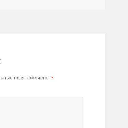
й
льные поля помечены
*