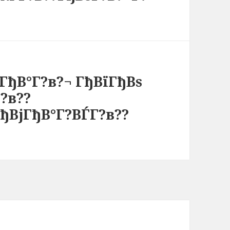
ГђВ°Г?в?¬ ГђВїГђВѕ
?в??
ГђВјГђВ°Г?ВЃГ?в??