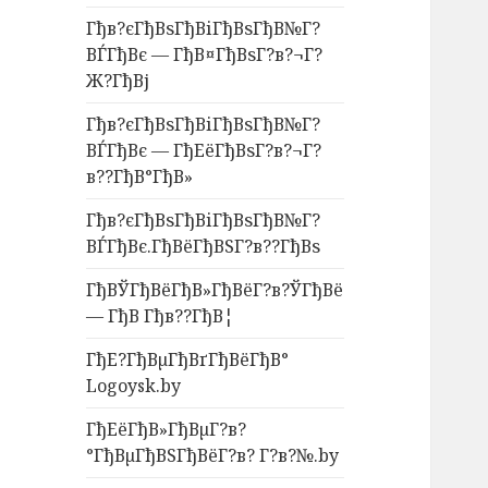
Гђв?єГђВѕГђВіГђВѕГђВ№Г?
ВЃГђВє — ГђВ¤ГђВѕГ?в?¬Г?
Ж?ГђВј
Гђв?єГђВѕГђВіГђВѕГђВ№Г?
ВЃГђВє — ГђЕёГђВѕГ?в?¬Г?
в??ГђВ°ГђВ»
Гђв?єГђВѕГђВіГђВѕГђВ№Г?
ВЃГђВє.ГђВёГђВЅГ?в??ГђВѕ
ГђВЎГђВёГђВ»ГђВёГ?в?ЎГђВё
— ГђВ Гђв??ГђВ¦
ГђЕ?ГђВµГђВґГђВёГђВ°
Logoysk.by
ГђЕёГђВ»ГђВµГ?в?
°ГђВµГђВЅГђВёГ?в? Г?в?№.by