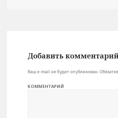
в
о
м
о
к
н
е
)
Добавить комментари
Ваш e-mail не будет опубликован.
Обязате
КОММЕНТАРИЙ