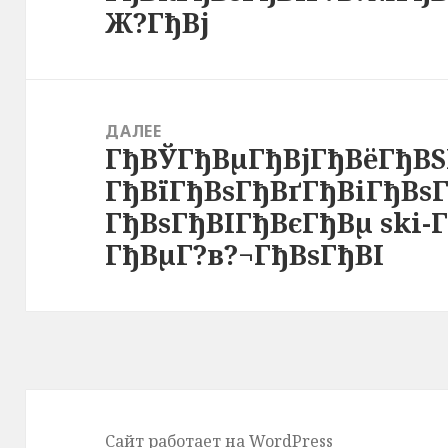
Ж?ГђВј
запись:
ДАЛЕЕ
ГђВЎГђВµГђВјГђВёГђВЅ
Следующая
ГђВїГђВѕГђВґГђВіГђВѕГ
запись:
ГђВѕГђВІГђВєГђВµ ski-
ГђВµГ?в?¬ГђВѕГђВІ
Сайт работает на WordPress