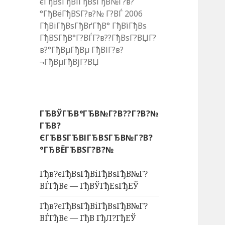
єГђВѕГђВіГђВѕГђВ№Г?в?
°ГђВёГђВЅГ?в?№ Г?ВЃ 2006
ГђВіГђВѕГђВґГђВ° ГђВїГђВѕ
ГђВЅГђВ°Г?ВЃГ?в??ГђВѕГ?ВЏГ?
в?°ГђВµГђВµ ГђВІГ?в?
¬ГђВµГђВјГ?ВЏ
ГЂВЎГЂВ°ГЂВ№Г?В??Г?В?№
ГЂВ?
ЄГЂВЅГЂВІГЂВЅГЂВ№Г?В?
°ГЂВЁГЂВЅГ?В?№
Гђв?єГђВѕГђВіГђВѕГђВ№Г?
ВЃГђВє — ГђВЎГђЕѕГђЕЎ
Гђв?єГђВѕГђВіГђВѕГђВ№Г?
ВЃГђВє — ГђВ ГђЛ?ГђЕЎ