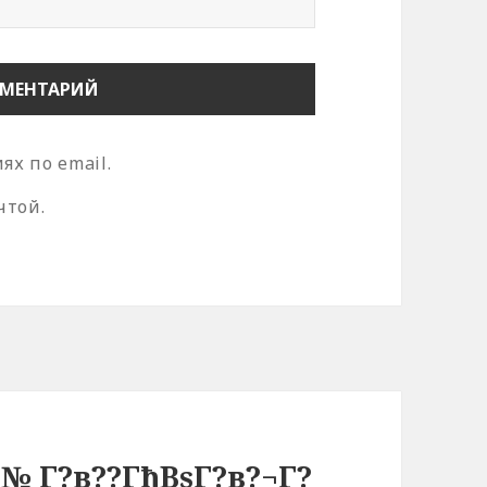
х по email.
чтой.
№ Г?в??ГђВѕГ?в?¬Г?