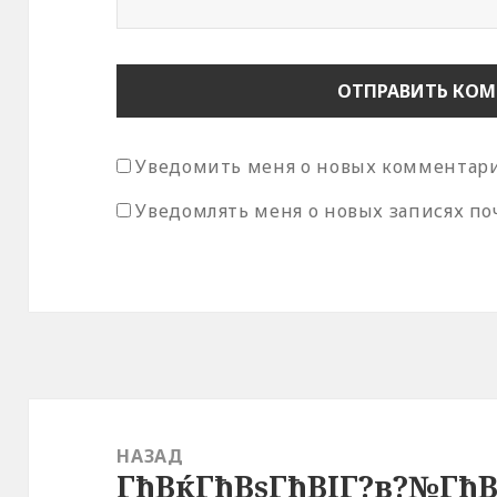
Уведомить меня о новых комментария
Уведомлять меня о новых записях по
Навигация
по
НАЗАД
ГђВќГђВѕГђВІГ?в?№ГђВ
записям
Предыдущая