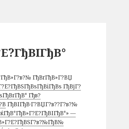
?Е?ГђВІГђВ°
°ГђВ»Г?в?№ ГђВґГђВ»Г?ВЏ
Г?Е?ГђВЅГђВѕГђВіГђВѕ ГђВјГ?
ѕГђВґГђВ° Гђв?
В­
ГђВІГђВ·Г?ВЏГ?в??Г?в?№
?ќГђВ°ГђВ»Г?Е?ГђВІГђВ°» —
ђВ»Г?Е?ГђВЅГ?в?№ГђВ№