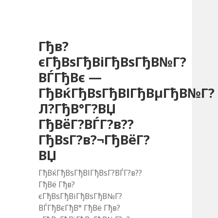
Гђв?
єГђВѕГђВіГђВѕГђВ№Г?
ВЃГђВє —
ГђВќГђВѕГђВІГђВµГђВ№Г?
Л?ГђВ°Г?ВЏ
ГђВёГ?ВЃГ?в??
ГђВѕГ?в?¬ГђВёГ?
ВЏ
ГђВќГђВѕГђВІГђВѕГ?ВЃГ?в??
ГђВё Гђв?
єГђВѕГђВіГђВѕГђВ№Г?
ВЃГђВєГђВ° ГђВё Гђв?