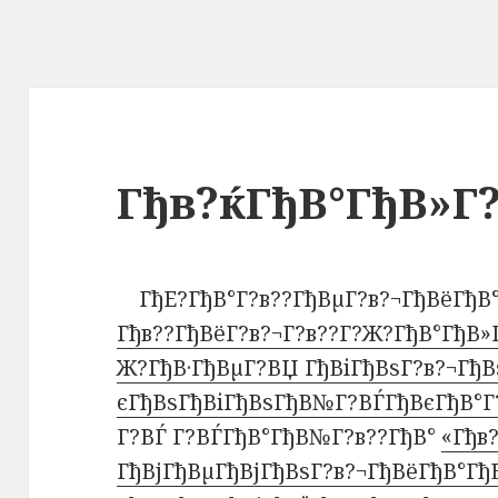
Гђв?ќГђВ°ГђВ»Г
ГђЕ?ГђВ°Г?в??ГђВµГ?в?¬ГђВёГђВ
Гђв??ГђВёГ?в?¬Г?в??Г?Ж?ГђВ°ГђВ»
Ж?ГђВ·ГђВµГ?ВЏ ГђВіГђВѕГ?в?¬ГђВ
єГђВѕГђВіГђВѕГђВ№Г?ВЃГђВєГђВ°Г?
Г?ВЃ Г?ВЃГђВ°ГђВ№Г?в??ГђВ°
«Гђв
ГђВјГђВµГђВјГђВѕГ?в?¬ГђВёГђВ°Г