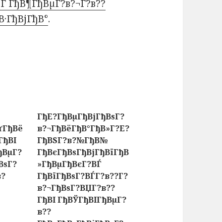
Ѓ ГђВ¶ГђВµГ?в?¬Г?в??
В·ГђВјГђВ°
.
ГђЕ?ГђВµГђВјГђВѕГ?
ґГђВё
в?¬ГђВёГђВ°ГђВ»Г?Е?
ГђВІ
ГђВЅГ?в?№ГђВ№
ђВµГ?
ГђВєГђВѕГђВјГђВїГђВ
ВѕГ?
»ГђВµГђВєГ?ВЃ
в?
ГђВїГђВѕГ?ВЃГ?в??Г?
в?¬ГђВѕГ?ВЏГ?в??
ГђВІ ГђВЎГђВІГђВµГ?
в??