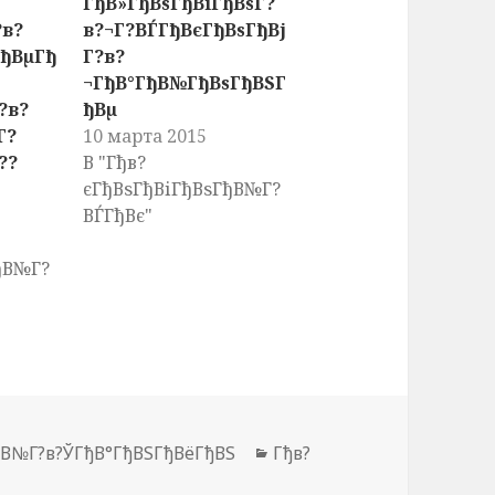
ГђВ»ГђВѕГђВіГђВѕГ?
?в?
в?¬Г?ВЃГђВєГђВѕГђВј
ГђВµГђ
Г?в?
¬ГђВ°ГђВ№ГђВѕГђВЅГ
?в?
ђВµ
Г?
10 марта 2015
??
В "Гђв?
єГђВѕГђВіГђВѕГђВ№Г?
ВЃГђВє"
ђВ№Г?
ђВ№Г?в?ЎГђВ°ГђВЅГђВёГђВЅ
Рубрики
Гђв?