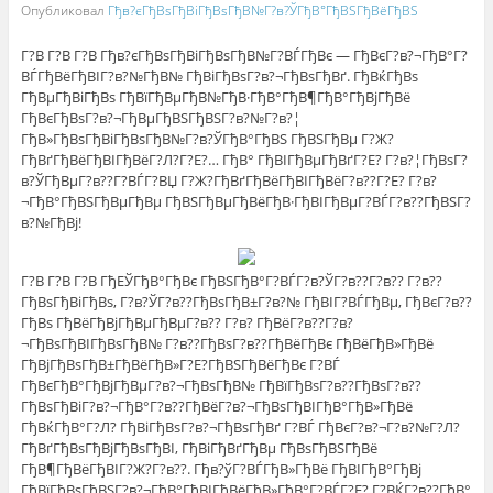
Опубликовал
Гђв?єГђВѕГђВіГђВѕГђВ№Г?в?ЎГђВ°ГђВЅГђВёГђВЅ
Г?В Г?В Г?В Гђв?єГђВѕГђВіГђВѕГђВ№Г?ВЃГђВє — ГђВєГ?в?¬ГђВ°Г?
ВЃГђВёГђВІГ?в?№ГђВ№ ГђВіГђВѕГ?в?¬ГђВѕГђВґ. ГђВќГђВѕ
ГђВµГђВіГђВѕ ГђВїГђВµГђВ№ГђВ·ГђВ°ГђВ¶ГђВ°ГђВјГђВё
ГђВєГђВѕГ?в?¬ГђВµГђВЅГђВЅГ?в?№Г?в?¦
ГђВ»ГђВѕГђВіГђВѕГђВ№Г?в?ЎГђВ°ГђВЅ ГђВЅГђВµ Г?Ж?
ГђВґГђВёГђВІГђВёГ?Л?Г?Е?… ГђВ° ГђВІГђВµГђВґГ?Е? Г?в?¦ГђВѕГ?
в?ЎГђВµГ?в??Г?ВЃГ?ВЏ Г?Ж?ГђВґГђВёГђВІГђВёГ?в??Г?Е? Г?в?
¬ГђВ°ГђВЅГђВµГђВµ ГђВЅГђВµГђВёГђВ·ГђВІГђВµГ?ВЃГ?в??ГђВЅГ?
в?№ГђВј!
Г?В Г?В Г?В ГђЕЎГђВ°ГђВє ГђВЅГђВ°Г?ВЃГ?в?ЎГ?в??Г?в?? Г?в??
ГђВѕГђВіГђВѕ, Г?в?ЎГ?в??ГђВѕГђВ±Г?в?№ ГђВІГ?ВЃГђВµ, ГђВєГ?в??
ГђВѕ ГђВёГђВјГђВµГђВµГ?в?? Г?в? ГђВёГ?в??Г?в?
¬ГђВѕГђВІГђВѕГђВ№ Г?в??ГђВѕГ?в??ГђВёГђВє ГђВёГђВ»ГђВё
ГђВјГђВѕГђВ±ГђВёГђВ»Г?Е?ГђВЅГђВёГђВє Г?ВЃ
ГђВєГђВ°ГђВјГђВµГ?в?¬ГђВѕГђВ№ ГђВїГђВѕГ?в??ГђВѕГ?в??
ГђВѕГђВіГ?в?¬ГђВ°Г?в??ГђВёГ?в?¬ГђВѕГђВІГђВ°ГђВ»ГђВё
ГђВќГђВ°Г?Л? ГђВіГђВѕГ?в?¬ГђВѕГђВґ Г?ВЃ ГђВєГ?в?¬Г?в?№Г?Л?
ГђВґГђВѕГђВјГђВѕГђВІ, ГђВіГђВґГђВµ ГђВѕГђВЅГђВё
ГђВ¶ГђВёГђВІГ?Ж?Г?в??. Гђв?ўГ?ВЃГђВ»ГђВё ГђВІГђВ°ГђВј
ГђВїГђВѕГђВЅГ?в?¬ГђВ°ГђВІГђВёГђВ»ГђВ°Г?ВЃГ?Е? Г?ВЌГ?в??ГђВ°