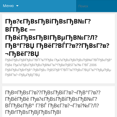
Меню
Гђв?єГђВѕГђВіГђВѕГђВ№Г?
ВЃГђВє —
ГђВќГђВѕГђВІГђВµГђВ№Г?Л?
ГђВ°Г?ВЏ ГђВёГ?ВЃГ?в??ГђВѕГ?в?
¬ГђВёГ?ВЏ
ГђВќГђВѕГђВІГђВѕГ?ВЃГ?в??ГђВё Гђв?єГђВѕГђВіГђВѕГђВ№Г?ВЃГђВєГђВ°
ГђВё Гђв?єГђВѕГђВіГђВѕГђВ№Г?в?°ГђВёГђВЅГ?в?№ Г?ВЃ 2006
ГђВіГђВѕГђВґГђВ° ГђВїГђВѕ ГђВЅГђВ°Г?ВЃГ?в??ГђВѕГ?ВЏГ?в?°ГђВµГђВµ
ГђВІГ?в?¬ГђВµГђВјГ?ВЏ
ГђВ¤ГђВѕГ?в??ГђВѕГђВіГ?в?¬ГђВ°Г?в??
ГђВёГђВё Гђв?єГђВѕГђВіГђВѕГђВ№Г?
ВЃГђВєГђВ° Г?ВЃ ГђВєГ?в?¬Г?в?№Г?Л?
ГђВґГђВѕГђВјГђВѕГђВІ