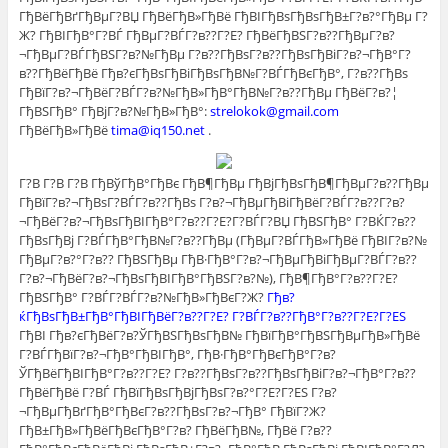
ГђВёГђВґГђВµГ?ВЏ ГђВёГђВ»ГђВё ГђВІГђВѕГђВѕГђВ±Г?в?°ГђВµ Г?
Ж? ГђВІГђВ°Г?ВЃ ГђВµГ?ВЃГ?в??Г?Е? ГђВёГђВЅГ?в??ГђВµГ?в?
¬ГђВµГ?ВЃГђВЅГ?в?№ГђВµ Г?в??ГђВѕГ?в??ГђВѕГђВіГ?в?¬ГђВ°Г?
в??ГђВёГђВё Гђв?єГђВѕГђВіГђВѕГђВ№Г?ВЃГђВєГђВ°, Г?в??ГђВѕ
ГђВїГ?в?¬ГђВёГ?ВЃГ?в?№ГђВ»ГђВ°ГђВ№Г?в??ГђВµ ГђВёГ?в?¦
ГђВЅГђВ° ГђВјГ?в?№ГђВ»ГђВ°:
strelokok@gmail.com
ГђВёГђВ»ГђВё
tima@iq150.net
.
Г?В Г?В Г?В ГђВўГђВ°ГђВє ГђВ¶ГђВµ ГђВјГђВѕГђВ¶ГђВµГ?в??ГђВµ
ГђВїГ?в?¬ГђВѕГ?ВЃГ?в??ГђВѕ Г?в?¬ГђВµГђВіГђВёГ?ВЃГ?в??Г?в?
¬ГђВёГ?в?¬ГђВѕГђВІГђВ°Г?в??Г?Е?Г?ВЃГ?ВЏ ГђВЅГђВ° Г?ВЌГ?в??
ГђВѕГђВј Г?ВЃГђВ°ГђВ№Г?в??ГђВµ (ГђВµГ?ВЃГђВ»ГђВё ГђВІГ?в?№
ГђВµГ?в?°Г?в?? ГђВЅГђВµ ГђВ·ГђВ°Г?в?¬ГђВµГђВіГђВµГ?ВЃГ?в??
Г?в?¬ГђВёГ?в?¬ГђВѕГђВІГђВ°ГђВЅГ?в?№), ГђВ¶ГђВ°Г?в??Г?Е?
ГђВЅГђВ° Г?ВЃГ?ВЃГ?в?№ГђВ»ГђВєГ?Ж?
Гђв?
ќГђВѕГђВ±ГђВ°ГђВІГђВёГ?в??Г?Е? Г?ВЃГ?в??ГђВ°Г?в??Г?Е?Г?ЕЅ
ГђВІ Гђв?єГђВёГ?в?ЎГђВЅГђВѕГђВ№ ГђВїГђВ°ГђВЅГђВµГђВ»ГђВё
Г?ВЃГђВїГ?в?¬ГђВ°ГђВІГђВ°, ГђВ·ГђВ°ГђВєГђВ°Г?в?
ЎГђВёГђВІГђВ°Г?в??Г?Е? Г?в??ГђВѕГ?в??ГђВѕГђВіГ?в?¬ГђВ°Г?в??
ГђВёГђВё Г?ВЃ ГђВїГђВѕГђВјГђВѕГ?в?°Г?Е?Г?ЕЅ Г?в?
¬ГђВµГђВґГђВ°ГђВєГ?в??ГђВѕГ?в?¬ГђВ° ГђВїГ?Ж?
ГђВ±ГђВ»ГђВёГђВєГђВ°Г?в? ГђВёГђВ№, ГђВё Г?в??