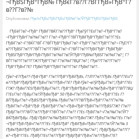
¬ГђВЅГђВ°ГђВ№ ГђВєГ?в??Г?ВЃГђВ»ГђВ°Г?
в??Г?в?№
Опубликовал
Гђв?єГђВѕГђВіГђВѕГђВ№Г?в?ЎГђВ°ГђВЅГђВёГђВЅ
ГђЕёГ?в?¬ГђВ° ГђВіГ?ВЌГ?в??ГђВ° Гђв?ўГ?ЕѕГ?в?¬ГђВ°Г?в?
¬ГђВ°ГђВґГ?в?№Г?в?? Г?в?¬ГђВ°Г?ВЃГђВїГђВ°ГђВІГ?в??Г?Еѕ
ГђВїГ?в?¬Г?ВЌГ?ВЃ-Г?ВЃГђВ°ГђВєГ?в?¬ГђВ°Г?в??ГђВ°Г?в?¬ ГђЕ?Г?
в??ГђВЅГ?в??Г?ВЃГ?в??Г?ВЌГ?в?¬Г?ВЃГ?в??ГђВІГђВ° ГђВїГђВ°
ГђВЅГђВ°ГђВґГђВ·ГђВІГ?в?№Г?в?ЎГђВ°ГђВ№ГђВЅГ?в?№Г?в?¦ Г?
ВЃГ?в??Г?в??Г?Ж?ГђВ°Г?в? Г?в?№Г?ВЏГ?в?¦ Гђв??Г?в??Г?в??
ГђВ°ГђВ»Г?Е? ГђВќГђВ°ГђВІГ?в??Г?в? ГђВєГ?в??.
Гўв?¬Е?Гђв??-ГђВ·ГђВ° Г?в??ГђВ°ГђВіГђВѕ, Г?Л?Г?в??ГђВѕ ГђВ°Г?ЕѕГ?
в??ГђВ°ГђВјГђВ°ГђВ±Г?в??ГђВ»Г?Е? ГђВ·Гўв?¬в?ўГђВµГ?в?¦ГђВ°Г?Еѕ
Г?Ж? ГђВєГ?ЕЅГђВІГђВµГ?в??, ГђВ°ГђВґГђВ±Г?в?№ГђВ»ГђВ°Г?ВЃГ?ВЏ
Г?ЕѕГ?в? ГђВµГ?в?ЎГђВєГђВ° 50 ГђВ»Г?в??Г?в??Г?в?¬ГђВ°Г?Еѕ Г?
ВЃГђВµГ?в?¬ГђВЅГђВ°ГђВ№ ГђВєГ?в??Г?ВЃГђВ»ГђВ°Г?в??Г?в?№
ГђВїГ?в?¬ГђВ°ГђВ· ГђВіГђВ°Г?в?¬ГђВ»ГђВ°ГђВІГ?в??ГђВЅГ?Ж? Г?в??
ГђВјГ?в??Г?ВЃГ?в??ГђВ°Г?ВЃГ?в? Г?в?? Г?Еѕ ГђВїГ?в?¬Г?в?№Г?в?ЎГ?
ВЌГђВїГђВµ. ГђВЈ ГђВІГ?в?№ГђВЅГ?в??ГђВєГ?Ж? ГђВ±Г?в?№Г?Еѕ Г?в?
¬ГђВ°ГђВ·ГђВ»Г?в??Г?Еѕ ГђВЅГђВ° ГђВїГђВ»ГђВѕГ?Л?Г?в?ЎГ?в?№ 3
ГђВєГђВІГђВ°ГђВґГ?в?¬ГђВ°Г?в??ГђВЅГ?в?№Г?в?¦ ГђВјГђВµГ?в??Г?
в?¬ГђВ°Г?Еѕ. ГђВђГ?ЕѕГ?в??ГђВ°ГђВјГђВ°ГђВ±Г?в??ГђВ»Г?Е?