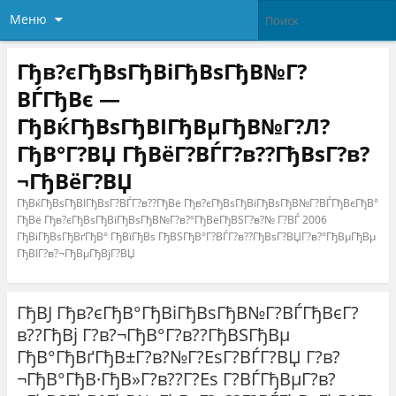
Меню
Гђв?єГђВѕГђВіГђВѕГђВ№Г?
ВЃГђВє —
ГђВќГђВѕГђВІГђВµГђВ№Г?Л?
ГђВ°Г?ВЏ ГђВёГ?ВЃГ?в??ГђВѕГ?в?
¬ГђВёГ?ВЏ
ГђВќГђВѕГђВІГђВѕГ?ВЃГ?в??ГђВё Гђв?єГђВѕГђВіГђВѕГђВ№Г?ВЃГђВєГђВ°
ГђВё Гђв?єГђВѕГђВіГђВѕГђВ№Г?в?°ГђВёГђВЅГ?в?№ Г?ВЃ 2006
ГђВіГђВѕГђВґГђВ° ГђВїГђВѕ ГђВЅГђВ°Г?ВЃГ?в??ГђВѕГ?ВЏГ?в?°ГђВµГђВµ
ГђВІГ?в?¬ГђВµГђВјГ?ВЏ
ГђВЈ Гђв?єГђВ°ГђВіГђВѕГђВ№Г?ВЃГђВєГ?
в??ГђВј Г?в?¬ГђВ°Г?в??ГђВЅГђВµ
ГђВ°ГђВґГђВ±Г?в?№Г?ЕѕГ?ВЃГ?ВЏ Г?в?
¬ГђВ°ГђВ·ГђВ»Г?в??Г?Еѕ Г?ВЃГђВµГ?в?