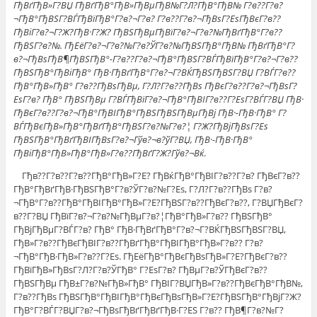
ГђВґГђВ»Г?ВЏ ГђВґГђВ°ГђВ»ГђВµГђВ№Г?Л?ГђВ°ГђВ№ Г?в??Г?в?
¬ГђВ°ГђВЅГ?ВЃГђВїГђВ°Г?в?¬Г?в? Г?в??Г?в?¬ГђВѕГ?ЕѕГђВєГ?в??
ГђВіГ?в?¬Г?Ж?ГђВ·Г?Ж? ГђВЅГђВµГђВїГ?в?¬Г?в?№ГђВґГђВ°Г?в??
ГђВЅГ?в?№. ГђЕёГ?в?¬Г?в?№Г?в?ЎГ?в?№ГђВЅГђВ°ГђВ№ ГђВґГђВ°Г?
в?¬ГђВѕГђВ¶ГђВЅГђВ°-Г?в??Г?в?¬ГђВ°ГђВЅГ?ВЃГђВїГђВ°Г?в?¬Г?в??
ГђВЅГђВ°ГђВіГђВ° ГђВ·ГђВґГђВ°Г?в?¬Г?ВЌГђВЅГђВЅГ?ВЏ Г?ВЃГ?в??
ГђВ°ГђВ»ГђВ° Г?в??ГђВѕГђВµ, Г?Л?Г?в??ГђВѕ ГђВєГ?в??Г?в?¬ГђВѕГ?
ЕѕГ?в? ГђВ° ГђВЅГђВµ Г?ВЃГђВїГ?в?¬ГђВ°ГђВІГ?в??Г?ЕѕГ?ВЃГ?ВЏ ГђВ·
ГђВєГ?в??Г?в?¬ГђВ°ГђВІГђВ°ГђВЅГђВЅГђВµГђВј ГђВ·-ГђВ·ГђВ° Г?
ВЃГђВєГђВ»ГђВ°ГђВґГђВ°ГђВЅГ?в?№Г?в?¦ Г?Ж?ГђВјГђВѕГ?Еѕ
ГђВЅГђВ°ГђВґГђВІГђВѕГ?в?¬Гўв?¬в?ўГ?ВЏ, ГђВ·-ГђВ·ГђВ°
ГђВіГђВ°ГђВ»ГђВ°ГђВ»Г?в??ГђВґГ?Ж?Гўв?¬Вќ
.
Гђв??Г?в??Г?в??ГђВ°ГђВ»Г?Е? ГђВќГђВ°ГђВІГ?в??Г?в? ГђВєГ?в??
ГђВ°ГђВґГђВ·ГђВЅГђВ°Г?в?ЎГ?в?№Г?Еѕ, Г?Л?Г?в??ГђВѕ Г?в?
¬ГђВ°Г?в??ГђВ°ГђВІГђВ°ГђВ»Г?Е?ГђВЅГ?в??ГђВєГ?в??, Г?ВЏГђВєГ?
в??Г?ВЏ ГђВїГ?в?¬Г?в?№ГђВµГ?в?¦ГђВ°ГђВ»Г?в?? ГђВЅГђВ°
ГђВјГђВµГ?ВЃГ?в? ГђВ° ГђВ·ГђВґГђВ°Г?в?¬Г?ВЌГђВЅГђВЅГ?ВЏ,
ГђВ»Г?в??ГђВєГђВІГ?в??ГђВґГђВ°ГђВІГђВ°ГђВ»Г?в?? Г?в?
¬ГђВ°ГђВ·ГђВ»Г?в??Г?Еѕ. ГђЕёГђВ°ГђВєГђВѕГђВ»Г?Е?ГђВєГ?в??
ГђВїГђВ»ГђВѕГ?Л?Г?в?ЎГђВ° Г?ЕѕГ?в? ГђВµГ?в?ЎГђВєГ?в??
ГђВЅГђВµ ГђВ±Г?в?№ГђВ»ГђВ° ГђВІГ?ВЏГђВ»Г?в??ГђВєГђВ°ГђВ№,
Г?в??ГђВѕ ГђВЅГђВ°ГђВІГђВ°ГђВєГђВѕГђВ»Г?Е?ГђВЅГђВ°ГђВјГ?Ж?
ГђВ°Г?ВЃГ?ВЏГ?в?¬ГђВѕГђВґГђВґГђВ·Г?ЕЅ Г?в?? ГђВ¶Г?в?№Г?