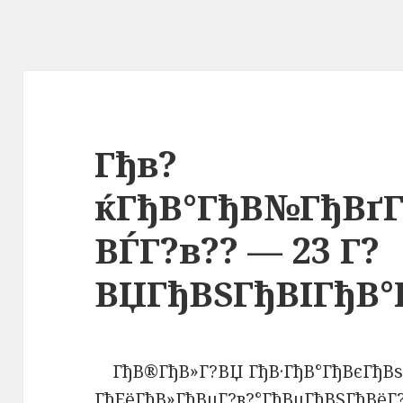
Гђв?
ќГђВ°ГђВ№ГђВґ
ВЃГ?в?? — 23 Г?
ВЏГђВЅГђВІГђВ°
ГђВ®ГђВ»Г?ВЏ ГђВ·ГђВ°ГђВєГђВѕ
ГђЕёГђВ»ГђВµГ?в?°ГђВµГђВЅГђВёГ