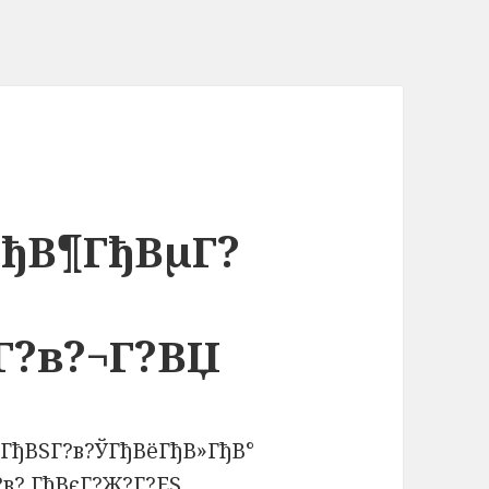
ГђВ¶ГђВµГ?
Г?в?¬Г?ВЏ
ГђВЅГ?в?ЎГђВёГђВ»ГђВ°
?в? ГђВєГ?Ж?Г?ЕЅ