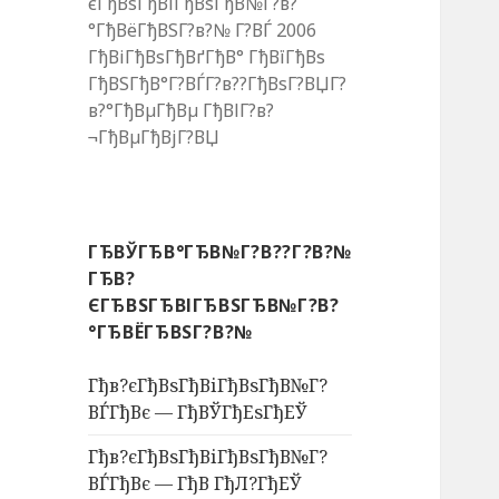
єГђВѕГђВіГђВѕГђВ№Г?в?
°ГђВёГђВЅГ?в?№ Г?ВЃ 2006
ГђВіГђВѕГђВґГђВ° ГђВїГђВѕ
ГђВЅГђВ°Г?ВЃГ?в??ГђВѕГ?ВЏГ?
в?°ГђВµГђВµ ГђВІГ?в?
¬ГђВµГђВјГ?ВЏ
ГЂВЎГЂВ°ГЂВ№Г?В??Г?В?№
ГЂВ?
ЄГЂВЅГЂВІГЂВЅГЂВ№Г?В?
°ГЂВЁГЂВЅГ?В?№
Гђв?єГђВѕГђВіГђВѕГђВ№Г?
ВЃГђВє — ГђВЎГђЕѕГђЕЎ
Гђв?єГђВѕГђВіГђВѕГђВ№Г?
ВЃГђВє — ГђВ ГђЛ?ГђЕЎ