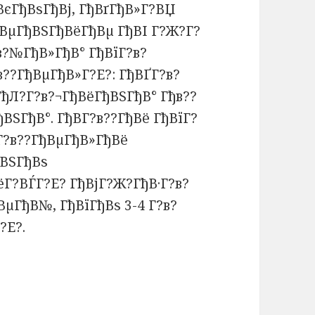
ВєГђВѕГђВј, ГђВґГђВ»Г?ВЏ
ВµГђВЅГђВёГђВµ ГђВІ Г?Ж?Г?
в?№ГђВ»ГђВ° ГђВїГ?в?
??ГђВµГђВ»Г?Е?: ГђВҐГ?в?
ГђЛ?Г?в?¬ГђВёГђВЅГђВ° Гђв??
ВЅГђВ°. ГђВ­Г?в??ГђВё ГђВїГ?
Г?в??ГђВµГђВ»ГђВё
ВЅГђВѕ
ёГ?ВЃГ?Е? ГђВјГ?Ж?ГђВ·Г?в?
ГђВ№, ГђВїГђВѕ 3-4 Г?в?
?Е?.