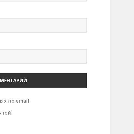
х по email.
чтой.