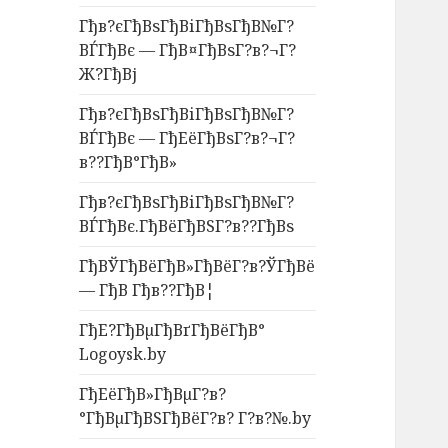
Гђв?єГђВѕГђВіГђВѕГђВ№Г?
ВЃГђВє — ГђВ¤ГђВѕГ?в?¬Г?
Ж?ГђВј
Гђв?єГђВѕГђВіГђВѕГђВ№Г?
ВЃГђВє — ГђЕёГђВѕГ?в?¬Г?
в??ГђВ°ГђВ»
Гђв?єГђВѕГђВіГђВѕГђВ№Г?
ВЃГђВє.ГђВёГђВЅГ?в??ГђВѕ
ГђВЎГђВёГђВ»ГђВёГ?в?ЎГђВё
— ГђВ Гђв??ГђВ¦
ГђЕ?ГђВµГђВґГђВёГђВ°
Logoysk.by
ГђЕёГђВ»ГђВµГ?в?
°ГђВµГђВЅГђВёГ?в? Г?в?№.by