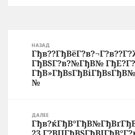
Навигация
по
НАЗАД
Гђв??ГђВёГ?в?¬Г?в??Г?
записям
Предыдущая
ГђВЅГ?в?№ГђВ№ ГђЕ?Г
запись:
ГђВ»ГђВѕГђВіГђВѕГђВ№
№
ДАЛЕЕ
Гђв?ќГђВ°ГђВ№ГђВґГђВ
Следующая
23 Г?ВЏГђВЅГђВІГђВ°Г?
запись: