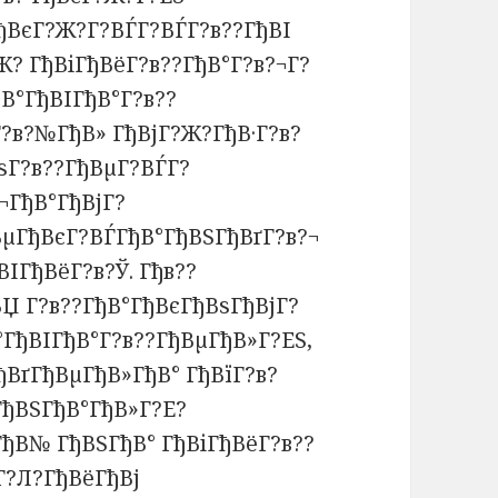
ђВєГ?Ж?Г?ВЃГ?ВЃГ?в??ГђВІ
Ж? ГђВіГђВёГ?в??ГђВ°Г?в?¬Г?
В°ГђВІГђВ°Г?в??
Г?в?№ГђВ» ГђВјГ?Ж?ГђВ·Г?в?
ѕГ?в??ГђВµГ?ВЃГ?
¬ГђВ°ГђВјГ?
ВµГђВєГ?ВЃГђВ°ГђВЅГђВґГ?в?¬
ІГђВёГ?в?Ў. Гђв??
ВЏ Г?в??ГђВ°ГђВєГђВѕГђВјГ?
°ГђВІГђВ°Г?в??ГђВµГђВ»Г?ЕЅ,
ВґГђВµГђВ»ГђВ° ГђВїГ?в?
ГђВЅГђВ°ГђВ»Г?Е?
ђВ№ ГђВЅГђВ° ГђВіГђВёГ?в??
Г?Л?ГђВёГђВј