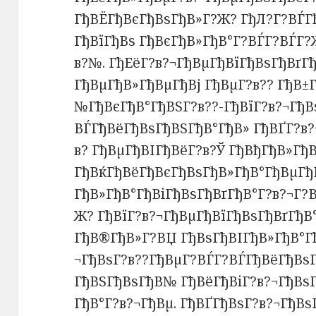
ГђВЁГђВєГђВѕГђВ»Г?Ж? ГђЛ?Г?ВЃГ
ГђВїГђВѕ ГђВєГђВ»ГђВ°Г?ВЃГ?ВЃГ?
в?№. ГђЕёГ?в?¬ГђВµГђВїГђВѕГђВґГђ
ГђВµГђВ»ГђВµГђВј ГђВµГ?в?? ГђВ±
№ГђВєГђВ°ГђВЅГ?в??-ГђВїГ?в?¬ГђВ
ВЃГђВёГђВѕГђВЅГђВ°ГђВ» ГђВҐГ?в?
в? ГђВµГђВІГђВёГ?в?Ў ГђВђГђВ»Гђ
ГђВќГђВёГђВєГђВѕГђВ»ГђВ°ГђВµГђВ
ГђВ»ГђВ°ГђВіГђВѕГђВґГђВ°Г?в?¬Г?
Ж? ГђВїГ?в?¬ГђВµГђВїГђВѕГђВґГђВ
ГђВ®ГђВ»Г?ВЏ ГђВѕГђВІГђВ»ГђВ°Гђ
¬ГђВѕГ?в??ГђВµГ?ВЃГ?ВЃГђВёГђВѕ
ГђВЅГђВѕГђВ№ ГђВёГђВіГ?в?¬ГђВѕГ
ГђВ°Г?в?¬ГђВµ. ГђВҐГђВѕГ?в?¬ГђВѕ