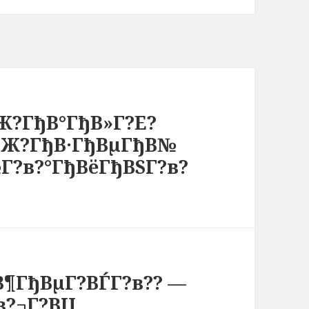
Ж?ГђВ°ГђВ»Г?Е?
?Ж?ГђВ·ГђВµГђВ№
Г?в?°ГђВёГђВЅГ?в?
¶ГђВµГ?ВЃГ?в?? —
в?¬Г?ВЏ