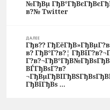
№ГђВµ ГђВ°ГђВєГђВєГђ
в?№ Twitter
ДАЛЕЕ
Гђв?? ГђЕёГђВ»ГђВµГ?
Следующая
в? ГђВ°Г?в?¦ ГђВїГ?в?
запись:
Г?в?¬ГђВ°ГђВ№ГђВѕГђВ
ВЃГђВѕГ?в?
¬ГђВµГђВІГђВЅГђВѕГђВ
ГђВїГђВѕ …