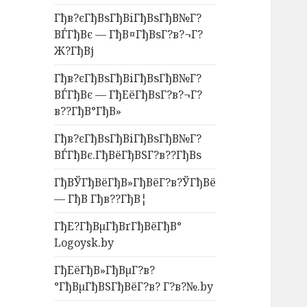
Гђв?єГђВѕГђВіГђВѕГђВ№Г?
ВЃГђВє — ГђВ¤ГђВѕГ?в?¬Г?
Ж?ГђВј
Гђв?єГђВѕГђВіГђВѕГђВ№Г?
ВЃГђВє — ГђЕёГђВѕГ?в?¬Г?
в??ГђВ°ГђВ»
Гђв?єГђВѕГђВіГђВѕГђВ№Г?
ВЃГђВє.ГђВёГђВЅГ?в??ГђВѕ
ГђВЎГђВёГђВ»ГђВёГ?в?ЎГђВё
— ГђВ Гђв??ГђВ¦
ГђЕ?ГђВµГђВґГђВёГђВ°
Logoysk.by
ГђЕёГђВ»ГђВµГ?в?
°ГђВµГђВЅГђВёГ?в? Г?в?№.by