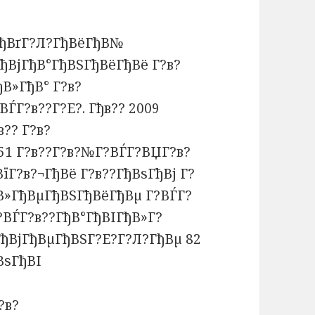
ГђВґГ?Л?ГђВёГђВ№
ГђВјГђВ°ГђВЅГђВёГђВё Г?в?
В»ГђВ° Г?в?
ЃГ?в??Г?Е?. Гђв?? 2009
?? Г?в?
51 Г?в??Г?в?№Г?ВЃГ?ВЏГ?в?
їГ?в?¬ГђВё Г?в??ГђВѕГђВј Г?
В»ГђВµГђВЅГђВёГђВµ Г?ВЃГ?
?ВЃГ?в??ГђВ°ГђВІГђВ»Г?
ГђВјГђВµГђВЅГ?Е?Г?Л?ГђВµ 82
ВѕГђВІ
?в?