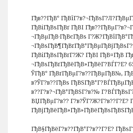
Гђв??ГђВ° ГђВїГ?в?¬ГђВѕГ?Л?ГђВµ
ГђВіГђВѕГђВґ ГђВІ Гђв??ГђВµГ?в?¬
¬ГђВµГђВ·ГђВєГђВѕ Г?Ж?ГђВїГђВ°Гђ
¬ГђВѕГђВ¶ГђВґГђВ°ГђВµГђВјГђВѕГ?В
ГђВіГђВѕГђВґГ?Ж? ГђВІ ГђВ¤ГђВ Гђв
¬ГђВѕГђВґГђВёГђВ»ГђВёГ?ВЃГ?Е? 6
ЎГђВ° ГђВґГђВµГ?в??ГђВµГђВ№, ГђВ
в?ЎГ?в??ГђВѕ ГђВЅГђВ°Г?ВЃГђВµГђ
в??Г?в?¬ГђВ°ГђВЅГ?в?№ Г?ВЃГђВѕГ
ВЏГђВµГ?в?? Г?в?ЎГ?Ж?Г?в??Г?Е? 
ГђВјГђВёГђВ»ГђВ»ГђВёГђВѕГђВЅГђ
ГђВ§ГђВёГ?в??ГђВ°Г?в??Г?Е? ГђВѕГ