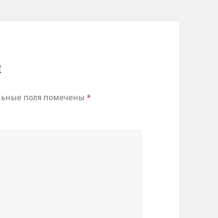
й
льные поля помечены
*