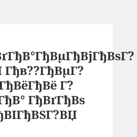
ВґГђВ°ГђВµГђВјГђВѕГ?
І Гђв??ГђВµГ?
ГђВёГђВё Г?
ГђВ° ГђВґГђВѕ
ђВІГђВЅГ?ВЏ