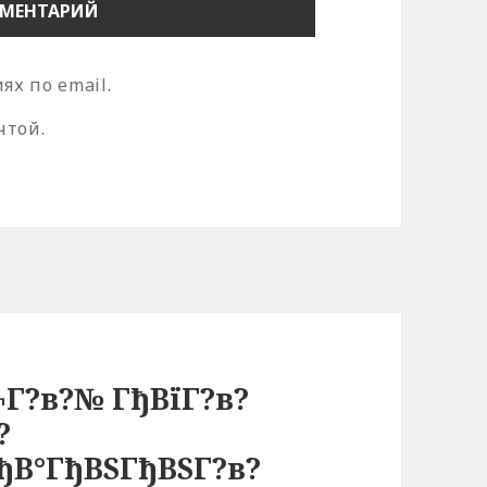
х по email.
чтой.
¬Г?в?№ ГђВїГ?в?
?
ђВ°ГђВЅГђВЅГ?в?