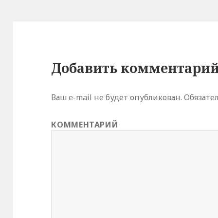
т
с
я
в
н
о
в
о
м
о
к
Добавить комментари
н
е
)
Ваш e-mail не будет опубликован.
Обязате
КОММЕНТАРИЙ