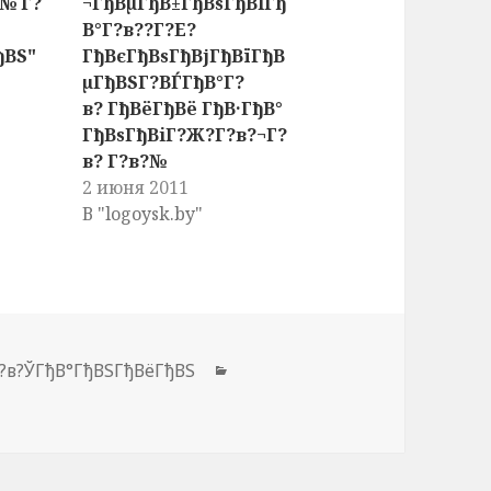
№ Г?
¬ГђВµГђВ±ГђВѕГђВІГђ
В°Г?в??Г?Е?
ђВЅ"
ГђВєГђВѕГђВјГђВїГђВ
µГђВЅГ?ВЃГђВ°Г?
в? ГђВёГђВё ГђВ·ГђВ°
ГђВѕГђВіГ?Ж?Г?в?¬Г?
в? Г?в?№
2 июня 2011
В "logoysk.by"
?в?ЎГђВ°ГђВЅГђВёГђВЅ
Рубрики