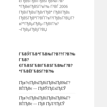
єГђВѕГђВіГђВѕГђВ№Г?в?
°ГђВёГђВЅГ?в?№ Г?ВЃ 2006
ГђВіГђВѕГђВґГђВ° ГђВїГђВѕ
ГђВЅГђВ°Г?ВЃГ?в??ГђВѕГ?ВЏГ?
в?°ГђВµГђВµ ГђВІГ?в?
¬ГђВµГђВјГ?ВЏ
ГЂВЎГЂВ°ГЂВ№Г?В??Г?В?№
ГЂВ?
ЄГЂВЅГЂВІГЂВЅГЂВ№Г?В?
°ГЂВЁГЂВЅГ?В?№
Гђв?єГђВѕГђВіГђВѕГђВ№Г?
ВЃГђВє — ГђВЎГђЕѕГђЕЎ
Гђв?єГђВѕГђВіГђВѕГђВ№Г?
ВЃГђВє — ГђВ ГђЛ?ГђЕЎ