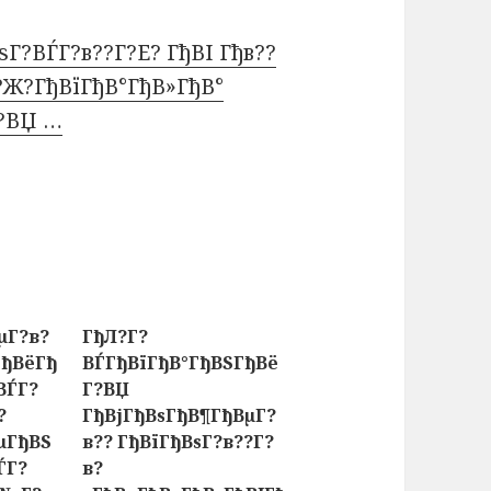
Г?ВЃГ?в??Г?Е? ГђВІ Гђв??
?Ж?ГђВїГђВ°ГђВ»ГђВ°
Г?ВЏ …
µГ?в?
ГђЛ?Г?
ГђВёГђ
ВЃГђВїГђВ°ГђВЅГђВё
ВЃГ?
Г?ВЏ
?
ГђВјГђВѕГђВ¶ГђВµГ?
µГђВЅ
в?? ГђВїГђВѕГ?в??Г?
ЃГ?
в?