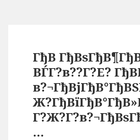
ГђВ ГђВѕГђВ¶Гђ
ВЃГ?в??Г?Е? ГђВ
в?¬ГђВјГђВ°ГђВЅ
Ж?ГђВїГђВ°ГђВ»
Г?Ж?Г?в?¬ГђВѕГ
…