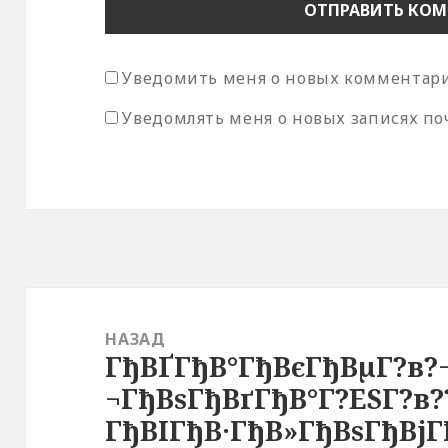
Уведомить меня о новых комментария
Уведомлять меня о новых записях по
Навигация
по
НАЗАД
ГђВҐГђВ°ГђВєГђВµГ?в?
записям
Предыдущая
¬ГђВѕГђВґГђВ°Г?ЕЅГ?в?
запись:
ГђВІГђВ·ГђВ»ГђВѕГђВјГ