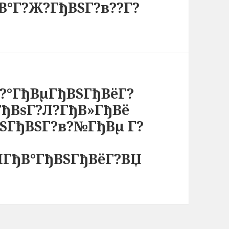
В°Г?Ж?ГђВЅГ?в??Г?
в?°ГђВµГђВЅГђВёГ?
¬ГђВѕГ?Л?ГђВ»ГђВё
ЅГђВЅГ?в?№ГђВµ Г?
ІГђВ°ГђВЅГђВёГ?ВЏ