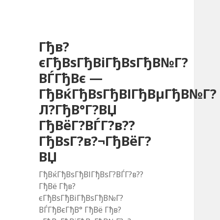
Гђв?
єГђВѕГђВіГђВѕГђВ№Г?
ВЃГђВє —
ГђВќГђВѕГђВІГђВµГђВ№Г?
Л?ГђВ°Г?ВЏ
ГђВёГ?ВЃГ?в??
ГђВѕГ?в?¬ГђВёГ?
ВЏ
ГђВќГђВѕГђВІГђВѕГ?ВЃГ?в??
ГђВё Гђв?
єГђВѕГђВіГђВѕГђВ№Г?
ВЃГђВєГђВ° ГђВё Гђв?