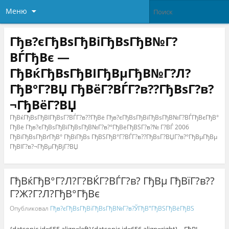
Меню
Гђв?єГђВѕГђВіГђВѕГђВ№Г?
ВЃГђВє —
ГђВќГђВѕГђВІГђВµГђВ№Г?Л?
ГђВ°Г?ВЏ ГђВёГ?ВЃГ?в??ГђВѕГ?в?
¬ГђВёГ?ВЏ
ГђВќГђВѕГђВІГђВѕГ?ВЃГ?в??ГђВё Гђв?єГђВѕГђВіГђВѕГђВ№Г?ВЃГђВєГђВ°
ГђВё Гђв?єГђВѕГђВіГђВѕГђВ№Г?в?°ГђВёГђВЅГ?в?№ Г?ВЃ 2006
ГђВіГђВѕГђВґГђВ° ГђВїГђВѕ ГђВЅГђВ°Г?ВЃГ?в??ГђВѕГ?ВЏГ?в?°ГђВµГђВµ
ГђВІГ?в?¬ГђВµГђВјГ?ВЏ
ГђВќГђВ°Г?Л?Г?ВЌГ?ВЃГ?в? ГђВµ ГђВїГ?в??
Г?Ж?Г?Л?ГђВ°ГђВє
Опубликовал
Гђв?єГђВѕГђВіГђВѕГђВ№Г?в?ЎГђВ°ГђВЅГђВёГђВЅ