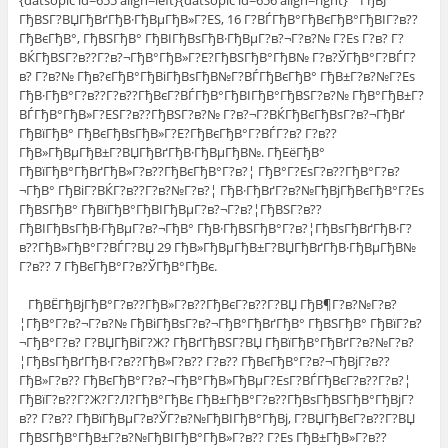
{datsopic id=655 align=left}{datsopic id=656 align=right} ГђВЈ
ГђВЅГ?ВЏГђВґГђВ·ГђВµГђВ»Г?ЕЅ, 16 Г?ВЃГђВ°ГђВєГђВ°ГђВІГ?в??
ГђВєГђВ°, ГђВЅГђВ° ГђВІГђВѕГђВ·ГђВµГ?в?¬Г?в?№ Г?Еѕ Г?в? Г?
ВЌГђВЅГ?в??Г?в?¬ГђВ°ГђВ»Г?Е?ГђВЅГђВ°ГђВ№ Г?в?ЎГђВ°Г?ВЃГ?
в? Г?в?№ Гђв?єГђВ°ГђВіГђВѕГђВ№Г?ВЃГђВєГђВ° ГђВ±Г?в?№Г?Еѕ
ГђВ·ГђВ°Г?в??Г?в??ГђВєГ?ВЃГђВ°ГђВІГђВ°ГђВЅГ?в?№ ГђВ°ГђВ±Г?
ВЃГђВ°ГђВ»Г?ЕЅГ?в??ГђВЅГ?в?№ Г?в?¬Г?ВЌГђВєГђВѕГ?в?¬ГђВґ
ГђВїГђВ° ГђВєГђВѕГђВ»Г?Е?ГђВєГђВ°Г?ВЃГ?в? Г?в??
ГђВ»ГђВµГђВ±Г?ВЏГђВґГђВ·ГђВµГђВ№. ГђЕёГђВ°
ГђВїГђВ°ГђВґГђВ»Г?в??ГђВєГђВ°Г?в?¦ ГђВ°Г?ЕѕГ?в??ГђВ°Г?в?
¬ГђВ° ГђВіГ?ВЌГ?в??Г?в?№Г?в?¦ ГђВ·ГђВґГ?в?№ГђВјГђВєГђВ°Г?Еѕ
ГђВЅГђВ° ГђВїГђВ°ГђВІГђВµГ?в?¬Г?в?¦ГђВЅГ?в??
ГђВІГђВѕГђВ·ГђВµГ?в?¬ГђВ° ГђВ·ГђВЅГђВ°Г?в?¦ГђВѕГђВґГђВ·Г?
в??ГђВ»ГђВ°Г?ВЃГ?ВЏ 29 ГђВ»ГђВµГђВ±Г?ВЏГђВґГђВ·ГђВµГђВ№
Г?в?? 7 ГђВєГђВ°Г?в?ЎГђВ°ГђВє.
ГђВЁГђВјГђВ°Г?в??ГђВ»Г?в??ГђВєГ?в??Г?ВЏ ГђВ¶Г?в?№Г?в?
¦ГђВ°Г?в?¬Г?в?№ ГђВіГђВѕГ?в?¬ГђВ°ГђВґГђВ° ГђВЅГђВ° ГђВїГ?в?
¬ГђВ°Г?в? Г?ВЏГђВіГ?Ж? ГђВґГђВЅГ?ВЏ ГђВїГђВ°ГђВґГ?в?№Г?в?
¦ГђВѕГђВґГђВ·Г?в??ГђВ»Г?в?? Г?в?? ГђВєГђВ°Г?в?¬ГђВјГ?в??
ГђВ»Г?в?? ГђВєГђВ°Г?в?¬ГђВ°ГђВ»ГђВµГ?ЕѕГ?ВЃГђВєГ?в??Г?в?¦
ГђВїГ?в??Г?Ж?Г?Л?ГђВ°ГђВє ГђВ±ГђВ°Г?в??ГђВѕГђВЅГђВ°ГђВјГ?
в?? Г?в?? ГђВїГђВµГ?в?ЎГ?в?№ГђВІГђВ°ГђВј, Г?ВЏГђВєГ?в??Г?ВЏ
ГђВЅГђВ°ГђВ±Г?в?№ГђВІГђВ°ГђВ»Г?в?? Г?Еѕ ГђВ±ГђВ»Г?в??