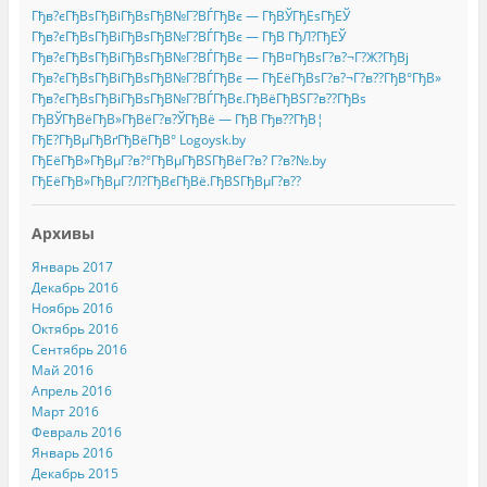
Гђв?єГђВѕГђВіГђВѕГђВ№Г?ВЃГђВє — ГђВЎГђЕѕГђЕЎ
Гђв?єГђВѕГђВіГђВѕГђВ№Г?ВЃГђВє — ГђВ ГђЛ?ГђЕЎ
Гђв?єГђВѕГђВіГђВѕГђВ№Г?ВЃГђВє — ГђВ¤ГђВѕГ?в?¬Г?Ж?ГђВј
Гђв?єГђВѕГђВіГђВѕГђВ№Г?ВЃГђВє — ГђЕёГђВѕГ?в?¬Г?в??ГђВ°ГђВ»
Гђв?єГђВѕГђВіГђВѕГђВ№Г?ВЃГђВє.ГђВёГђВЅГ?в??ГђВѕ
ГђВЎГђВёГђВ»ГђВёГ?в?ЎГђВё — ГђВ Гђв??ГђВ¦
ГђЕ?ГђВµГђВґГђВёГђВ° Logoysk.by
ГђЕёГђВ»ГђВµГ?в?°ГђВµГђВЅГђВёГ?в? Г?в?№.by
ГђЕёГђВ»ГђВµГ?Л?ГђВєГђВё.ГђВЅГђВµГ?в??
Архивы
Январь 2017
Декабрь 2016
Ноябрь 2016
Октябрь 2016
Сентябрь 2016
Май 2016
Апрель 2016
Март 2016
Февраль 2016
Январь 2016
Декабрь 2015