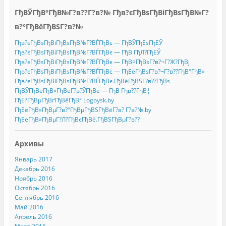
ГђВЎГђВ°ГђВ№Г?в??Г?в?№ Гђв?єГђВѕГђВіГђВѕГђВ№Г?
в?°ГђВёГђВЅГ?в?№
Гђв?єГђВѕГђВіГђВѕГђВ№Г?ВЃГђВє — ГђВЎГђЕѕГђЕЎ
Гђв?єГђВѕГђВіГђВѕГђВ№Г?ВЃГђВє — ГђВ ГђЛ?ГђЕЎ
Гђв?єГђВѕГђВіГђВѕГђВ№Г?ВЃГђВє — ГђВ¤ГђВѕГ?в?¬Г?Ж?ГђВј
Гђв?єГђВѕГђВіГђВѕГђВ№Г?ВЃГђВє — ГђЕёГђВѕГ?в?¬Г?в??ГђВ°ГђВ»
Гђв?єГђВѕГђВіГђВѕГђВ№Г?ВЃГђВє.ГђВёГђВЅГ?в??ГђВѕ
ГђВЎГђВёГђВ»ГђВёГ?в?ЎГђВё — ГђВ Гђв??ГђВ¦
ГђЕ?ГђВµГђВґГђВёГђВ° Logoysk.by
ГђЕёГђВ»ГђВµГ?в?°ГђВµГђВЅГђВёГ?в? Г?в?№.by
ГђЕёГђВ»ГђВµГ?Л?ГђВєГђВё.ГђВЅГђВµГ?в??
Архивы
Январь 2017
Декабрь 2016
Ноябрь 2016
Октябрь 2016
Сентябрь 2016
Май 2016
Апрель 2016