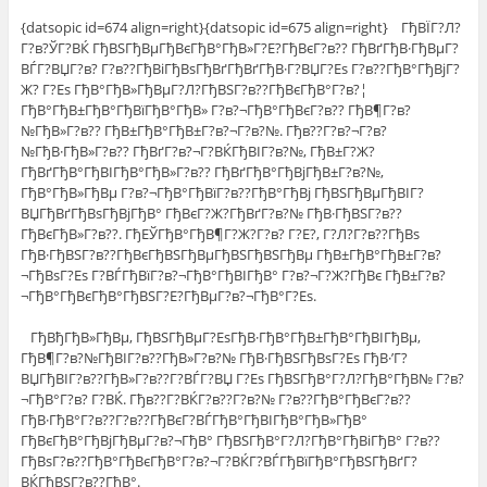
{datsopic id=674 align=right}{datsopic id=675 align=right} ГђВЇГ?Л?
Г?в?ЎГ?ВЌ ГђВЅГђВµГђВєГђВ°ГђВ»Г?Е?ГђВєГ?в?? ГђВґГђВ·ГђВµГ?
ВЃГ?ВЏГ?в? Г?в??ГђВіГђВѕГђВґГђВґГђВ·Г?ВЏГ?Еѕ Г?в??ГђВ°ГђВјГ?
Ж? Г?Еѕ ГђВ°ГђВ»ГђВµГ?Л?ГђВЅГ?в??ГђВєГђВ°Г?в?¦
ГђВ°ГђВ±ГђВ°ГђВїГђВ°ГђВ» Г?в?¬ГђВ°ГђВєГ?в?? ГђВ¶Г?в?
№ГђВ»Г?в?? ГђВ±ГђВ°ГђВ±Г?в?¬Г?в?№. Гђв??Г?в?¬Г?в?
№ГђВ·ГђВ»Г?в?? ГђВґГ?в?¬Г?ВЌГђВІГ?в?№, ГђВ±Г?Ж?
ГђВґГђВ°ГђВІГђВ°ГђВ»Г?в?? ГђВґГђВ°ГђВјГђВ±Г?в?№,
ГђВ°ГђВ»ГђВµ Г?в?¬ГђВ°ГђВїГ?в??ГђВ°ГђВј ГђВЅГђВµГђВІГ?
ВЏГђВґГђВѕГђВјГђВ° ГђВєГ?Ж?ГђВґГ?в?№ ГђВ·ГђВЅГ?в??
ГђВєГђВ»Г?в??. ГђЕЎГђВ°ГђВ¶Г?Ж?Г?в? Г?Е?, Г?Л?Г?в??ГђВѕ
ГђВ·ГђВЅГ?в??ГђВєГђВЅГђВµГђВЅГђВЅГђВµ ГђВ±ГђВ°ГђВ±Г?в?
¬ГђВѕГ?Еѕ Г?ВЃГђВїГ?в?¬ГђВ°ГђВІГђВ° Г?в?¬Г?Ж?ГђВє ГђВ±Г?в?
¬ГђВ°ГђВєГђВ°ГђВЅГ?Е?ГђВµГ?в?¬ГђВ°Г?Еѕ.
ГђВђГђВ»ГђВµ, ГђВЅГђВµГ?ЕѕГђВ·ГђВ°ГђВ±ГђВ°ГђВІГђВµ,
ГђВ¶Г?в?№ГђВІГ?в??ГђВ»Г?в?№ ГђВ·ГђВЅГђВѕГ?Еѕ ГђВ·’Г?
ВЏГђВІГ?в??ГђВ»Г?в??Г?ВЃГ?ВЏ Г?Еѕ ГђВЅГђВ°Г?Л?ГђВ°ГђВ№ Г?в?
¬ГђВ°Г?в? Г?ВЌ. Гђв??Г?ВЌГ?в??Г?в?№ Г?в??ГђВ°ГђВєГ?в??
ГђВ·ГђВ°Г?в??Г?в??ГђВєГ?ВЃГђВ°ГђВІГђВ°ГђВ»ГђВ°
ГђВєГђВ°ГђВјГђВµГ?в?¬ГђВ° ГђВЅГђВ°Г?Л?ГђВ°ГђВіГђВ° Г?в??
ГђВѕГ?в??ГђВ°ГђВєГђВ°Г?в?¬Г?ВЌГ?ВЃГђВїГђВ°ГђВЅГђВґГ?
ВЌГђВЅГ?в??ГђВ°.