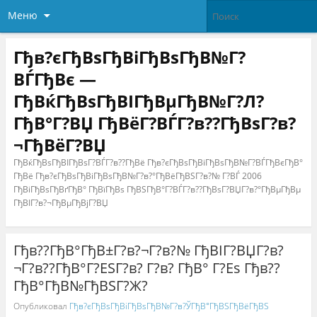
Меню
Гђв?єГђВѕГђВіГђВѕГђВ№Г?
ВЃГђВє —
ГђВќГђВѕГђВІГђВµГђВ№Г?Л?
ГђВ°Г?ВЏ ГђВёГ?ВЃГ?в??ГђВѕГ?в?
¬ГђВёГ?ВЏ
ГђВќГђВѕГђВІГђВѕГ?ВЃГ?в??ГђВё Гђв?єГђВѕГђВіГђВѕГђВ№Г?ВЃГђВєГђВ°
ГђВё Гђв?єГђВѕГђВіГђВѕГђВ№Г?в?°ГђВёГђВЅГ?в?№ Г?ВЃ 2006
ГђВіГђВѕГђВґГђВ° ГђВїГђВѕ ГђВЅГђВ°Г?ВЃГ?в??ГђВѕГ?ВЏГ?в?°ГђВµГђВµ
ГђВІГ?в?¬ГђВµГђВјГ?ВЏ
Гђв??ГђВ°ГђВ±Г?в?¬Г?в?№ ГђВІГ?ВЏГ?в?
¬Г?в??ГђВ°Г?ЕЅГ?в? Г?в? ГђВ° Г?Еѕ Гђв??
ГђВ°ГђВ№ГђВЅГ?Ж?
Опубликовал
Гђв?єГђВѕГђВіГђВѕГђВ№Г?в?ЎГђВ°ГђВЅГђВёГђВЅ