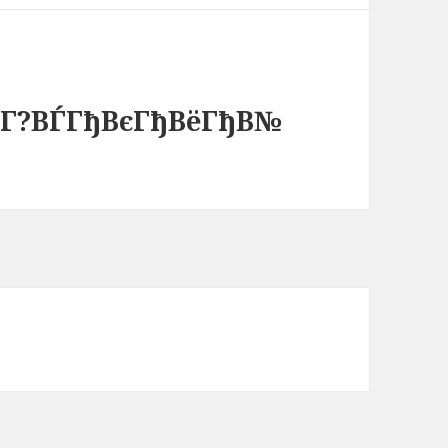
?Г?ВЃГђВєГђВёГђВ№