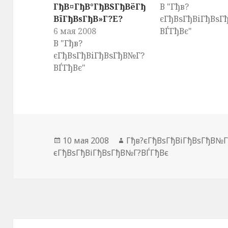
т
о
т
ГђВ¤ГђВ°ГђВЅГђВёГђ
В "Гђв?
ь
д
ь
с
е
с
ВїГђВѕГђВ»Г?Е?
єГђВѕГђВіГђВѕГ
я
л
я
н
и
в
6 мая 2008
ВЃГђВє"
а
т
G
T
ь
o
В "Гђв?
w
с
o
i
я
g
єГђВѕГђВіГђВѕГђВ№Г?
t
к
l
t
о
e
ВЃГђВє"
e
н
+
r
т
(
(
е
О
О
н
т
т
т
к
к
о
р
р
м
ы
ы
н
в
в
а
а
а
F
е
е
a
т
т
c
с
Опубликовано
10 мая 2008
Автор
Гђв?єГђВѕГђВіГђВѕГђВ№Г
с
e
я
я
b
в
єГђВѕГђВіГђВѕГђВ№Г?ВЃГђВє
в
o
н
н
o
о
о
k
в
в
.
о
о
(
м
м
О
о
о
т
к
к
к
н
н
р
е
е
ы
)
)
в
а
е