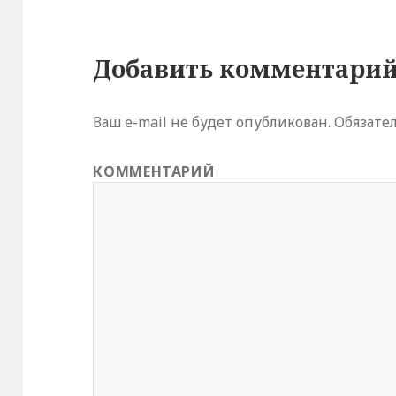
т
с
я
в
н
Добавить комментари
о
в
о
м
о
к
Ваш e-mail не будет опубликован.
Обязате
н
е
)
КОММЕНТАРИЙ