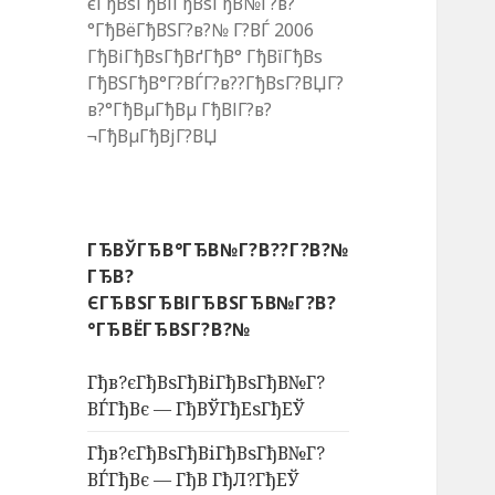
єГђВѕГђВіГђВѕГђВ№Г?в?
°ГђВёГђВЅГ?в?№ Г?ВЃ 2006
ГђВіГђВѕГђВґГђВ° ГђВїГђВѕ
ГђВЅГђВ°Г?ВЃГ?в??ГђВѕГ?ВЏГ?
в?°ГђВµГђВµ ГђВІГ?в?
¬ГђВµГђВјГ?ВЏ
ГЂВЎГЂВ°ГЂВ№Г?В??Г?В?№
ГЂВ?
ЄГЂВЅГЂВІГЂВЅГЂВ№Г?В?
°ГЂВЁГЂВЅГ?В?№
Гђв?єГђВѕГђВіГђВѕГђВ№Г?
ВЃГђВє — ГђВЎГђЕѕГђЕЎ
Гђв?єГђВѕГђВіГђВѕГђВ№Г?
ВЃГђВє — ГђВ ГђЛ?ГђЕЎ