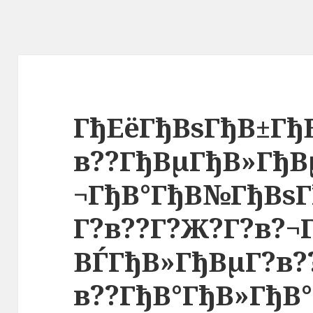
ГђЕёГђВѕГђВ±Гђ
в??ГђВµГђВ»ГђВµ
¬ГђВ°ГђВ№ГђВѕГ
Г?в??Г?Ж?Г?в?¬
ВЃГђВ»ГђВµГ?в?
в??ГђВ°ГђВ»ГђВ°