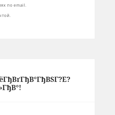
х по email.
чтой.
ёГђВґГђВ°ГђВЅГ?Е?
»ГђВ°!