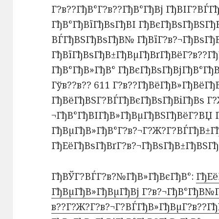
Г?в??ГђВ°Г?в??ГђВ°ГђВј ГђВІГ?ВЃГ
ГђВ°ГђВїГђВѕГђВІ ГђВєГђВѕГђВЅГђ
ВЃГђВЅГђВѕГђВ№ ГђВїГ?в?¬ГђВѕГђВ
ГђВїГђВѕГђВ±ГђВµГђВґГђВёГ?в??Гђ
ГђВ°ГђВ»ГђВ° ГђВєГђВѕГђВјГђВ°ГђВ
Гўв??в?? 611 Г?в??ГђВёГђВ»ГђВёГђВ
ГђВёГђВЅГ?ВЃГђВєГђВѕГђВіГђВѕ Г?
¬ГђВ°ГђВІГђВ»ГђВµГђВЅГђВёГ?ВЏ Г
ГђВµГђВ»ГђВ°Г?в?¬Г?Ж?Г?ВЃГђВ±Гђ
ГђЕёГђВѕГђВґГ?в?¬ГђВѕГђВ±ГђВЅГђ
ГђВЎГ?ВЃГ?в?№ГђВ»ГђВєГђВ°:
ГђЕё
ГђВµГђВ»ГђВµГђВј Г?в?¬ГђВ°ГђВ№Г
в??Г?Ж?Г?в?¬Г?ВЃГђВ»ГђВµГ?в??Гђ