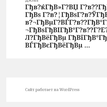
ДАЛЕЕ
Гђв?ќГђВ»Г?ВЏ Г?в??Гђ
Следующая
ГђВѕ Г?в?¦ГђВѕГ?в?ЎГђ
запись:
в?¬ГђВµГ?ВЃГ?в??ГђВ°Г
¬ГђВѕГђВІГђВ°Г?в??Г?Е
Л?ГђВёГђВµ ГђВїГђВ°Гђ
ВЃГђВєГђВёГђВµ …
Сайт работает на WordPress