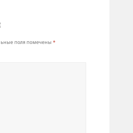
й
льные поля помечены
*