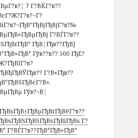
ђВµГ?в?¦ 7 Г?ВЌГ?в??
ВєГ?Ж?Г?в?¬Г?
іГ?в?¬ГђВ°ГђВјГђВјГ?в?№
ВµГђВ»ГђВµГђВј Г?ВЃГ?в??
ЅГђВґГђВ° ГђВ¦Гђв??ГђВЈ
°ГђВ»ГђВ° Гўв??в?? 500 ГђЕ?
Ж?ГђВїГ?в?
ђВђГђВЎГђв?? Г?В«Гђв??
В°ГђВЅГђВєГ?В».
ВµГђВµ Гўв?¬В¦
ГђВѕГђВ±ГђВµГђВґГђВёГ?в??
ђВѕГђВЅГђВЅГђВѕГђВіГђВѕ Г?
В° Г?ВЃГ?в??ГђВ°ГђВ»ГђВ°