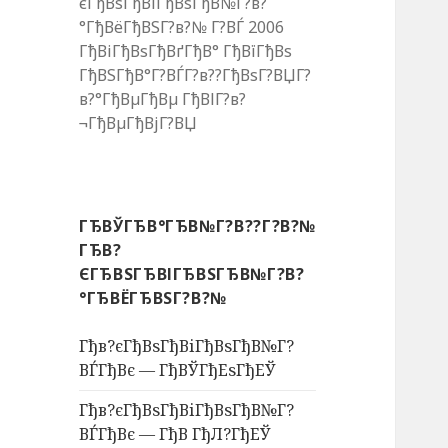
єГђВѕГђВіГђВѕГђВ№Г?в?
°ГђВёГђВЅГ?в?№ Г?ВЃ 2006
ГђВіГђВѕГђВґГђВ° ГђВїГђВѕ
ГђВЅГђВ°Г?ВЃГ?в??ГђВѕГ?ВЏГ?
в?°ГђВµГђВµ ГђВІГ?в?
¬ГђВµГђВјГ?ВЏ
ГЂВЎГЂВ°ГЂВ№Г?В??Г?В?№
ГЂВ?
ЄГЂВЅГЂВІГЂВЅГЂВ№Г?В?
°ГЂВЁГЂВЅГ?В?№
Гђв?єГђВѕГђВіГђВѕГђВ№Г?
ВЃГђВє — ГђВЎГђЕѕГђЕЎ
Гђв?єГђВѕГђВіГђВѕГђВ№Г?
ВЃГђВє — ГђВ ГђЛ?ГђЕЎ