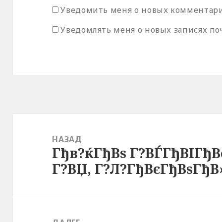
Уведомить меня о новых комментария
Уведомлять меня о новых записях по
Навигация
по
НАЗАД
Гђв?ќГђВѕ Г?ВЃГђВІГђВ
записям
Предыдущая
Г?ВЏ, Г?Л?ГђВєГђВѕГђВ
запись: