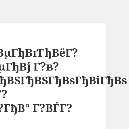
ВµГђВґГђВёГ?
ГђВј Г?в?
ђВЅГђВЅГђВѕГђВіГђВѕ
Г?
?ГђВ° Г?ВЃГ?