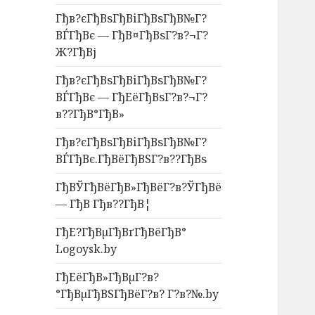
Гђв?єГђВѕГђВіГђВѕГђВ№Г?
ВЃГђВє — ГђВ¤ГђВѕГ?в?¬Г?
Ж?ГђВј
Гђв?єГђВѕГђВіГђВѕГђВ№Г?
ВЃГђВє — ГђЕёГђВѕГ?в?¬Г?
в??ГђВ°ГђВ»
Гђв?єГђВѕГђВіГђВѕГђВ№Г?
ВЃГђВє.ГђВёГђВЅГ?в??ГђВѕ
ГђВЎГђВёГђВ»ГђВёГ?в?ЎГђВё
— ГђВ Гђв??ГђВ¦
ГђЕ?ГђВµГђВґГђВёГђВ°
Logoysk.by
ГђЕёГђВ»ГђВµГ?в?
°ГђВµГђВЅГђВёГ?в? Г?в?№.by