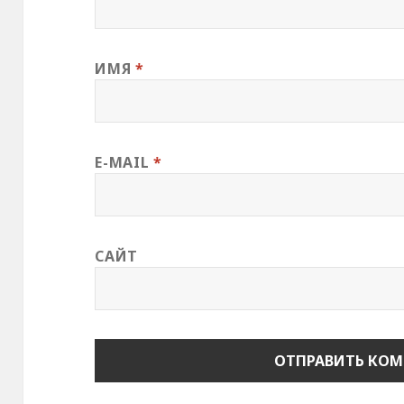
о
к
н
е
)
ИМЯ
*
E-MAIL
*
САЙТ