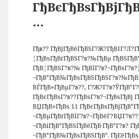
ГђВєГђВѕГђВјГђ
…
Гђв?? ГђВјГђВёГђВЅГ?Ж?ГђВІГ?Л?Г
¦ГђВѕГђВґГђВЅГ?в?№ГђВµ ГђВЅГђВ
ГђВ¦ГђВЅГ?в?№ ГђВїГ?в?¬ГђВѕГ?в?
¬ГђВ°ГђВ№ГђВѕГђВЅГђВЅГ?в?№ГђВ
ВЃГђВ»ГђВµГ?в??, Г?Ж?Г?в?ЎГђВ°Г
ГђВєГђВѕГ?в??ГђВѕГ?в?¬ГђВѕГђВј Г
ВЏГђВ»ГђВѕ 11 ГђВєГђВѕГђВјГђВ°Гђ
¬ГђВµГђВґГђВїГ?в?¬ГђВёГ?ВЏГ?в??
¬ГђВіГђВ°ГђВЅГђВёГђВ·ГђВ°Г?в? Г
¬ГђВ°ГђВ№ГђВѕГђВЅГђВ°. ГђЕёГђВѕ