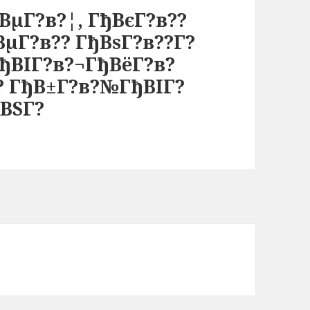
ВµГ?в?¦, ГђВєГ?в??
ВµГ?в?? ГђВѕГ?в??Г?
ђВІГ?в?¬ГђВёГ?в?
? ГђВ±Г?в?№ГђВІГ?
ВЅГ?