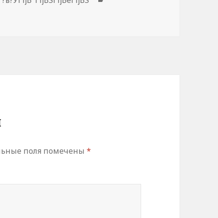
й
льные поля помечены
*