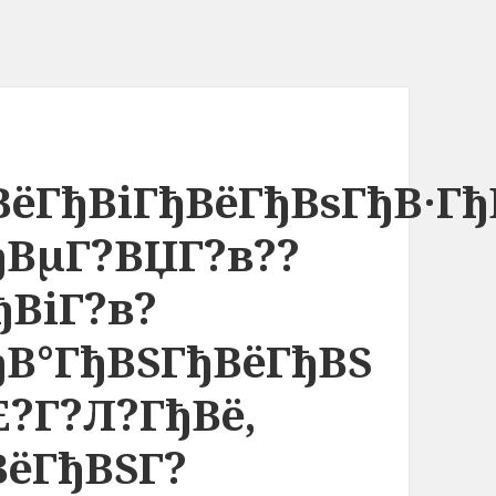
ВёГђВіГђВёГђВѕГђВ·Гђ
ђВµГ?ВЏГ?в??
ђВіГ?в?
ђВ°ГђВЅГђВёГђВЅ
Е?Г?Л?ГђВё,
ВёГђВЅГ?