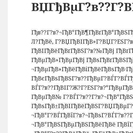
ВЏГђВµГ?в??Г?В
Гђв??Г?в?¬ГђВ°ГђВ¶ГђВґГђВ°ГђВЅГ
Л?ГђВё, Г?ВЏГђВІГђВ»Г?ВЏГ?ЕЅГ?
ГђВІГђВёГђВґГђВЅГ?в?№ГђВј ГђВґ
ГђВµГђВ»ГђВµГђВј ГђВѕГђВґГђВЅГђ
¬ГђВµГђВ»ГђВёГђВіГђВёГђВѕГђВ·Г
ГђВєГђВѕГђВЅГ?в??ГђВµГ?ВЃГ?ВЃГ
ВЃГ?в??ГђВІГ?Ж?Г?ЕЅГ?в?°ГђВµГђВ
ГђВµГђВ№ Г?ВЃГ?в??Г?в?¬ГђВ°ГђВЅ
ГђВѕГђВ±ГђВІГђВёГђВЅГ?ВЏГђВµГ?в
¬ГђВ°Г?ВЃГђВїГ?в?¬ГђВѕГ?ВЃГ?в??Г
¬ГђВ°ГђВЅГђВµГђВЅГђВёГђВё ГђВїГ