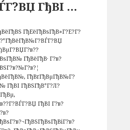
ЃГ?ВЏ ГђВІ …
ђВёГђВЅ ГђЕёГђВѕГђВ»Г?Е?Г?
в?°ГђВёГђВ№Г?ВЃГ?ВЏ
ГђВµГ?ВЏГ?в??
ВѕГђВ№ ГђВёГђВ· Г?в?
ђВЅГ?в?№Г?в?¦
ђВёГђВ№, ГђВґГђВµГђВ№Г?
№ ГђВІ ГђВЅГђВ°Г?Л?
ГђВµ,
??Г?ВЃГ?ВЏ ГђВІ Г?в?
?в?
ђВѕГ?в?¬ГђВЅГђВѕГђВіГ?в?