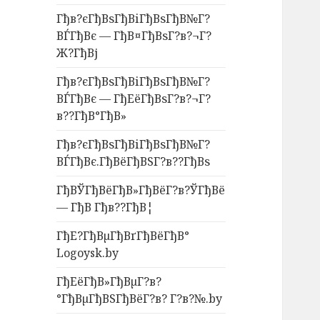
Гђв?єГђВѕГђВіГђВѕГђВ№Г?
ВЃГђВє — ГђВ¤ГђВѕГ?в?¬Г?
Ж?ГђВј
Гђв?єГђВѕГђВіГђВѕГђВ№Г?
ВЃГђВє — ГђЕёГђВѕГ?в?¬Г?
в??ГђВ°ГђВ»
Гђв?єГђВѕГђВіГђВѕГђВ№Г?
ВЃГђВє.ГђВёГђВЅГ?в??ГђВѕ
ГђВЎГђВёГђВ»ГђВёГ?в?ЎГђВё
— ГђВ Гђв??ГђВ¦
ГђЕ?ГђВµГђВґГђВёГђВ°
Logoysk.by
ГђЕёГђВ»ГђВµГ?в?
°ГђВµГђВЅГђВёГ?в? Г?в?№.by