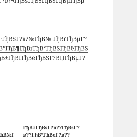
ґГ?в?¬ГђВѕГђВ±ГђВЅГђВµГђВµ
В·ГђВЅГ?в?№ГђВ№ ГђВґГђВµГ?
ђВ°ГђВ¶ГђВґГђВ°ГђВЅГђВёГђВЅ
ГђВ±ГђВІГђВёГђВЅГ?ВЏГђВµГ?
ГђВ¤ГђВѕГ?в??ГђВѕГ?
ГђВ№Г
в??ГђВ°ГђВєГ?в??