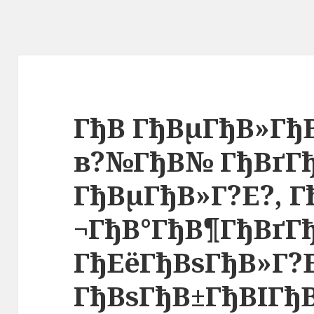
ГђВ ГђВµГђВ»Гђ
в?№ГђВ№ ГђВґГ
ГђВµГђВ»Г?Е?, Г
¬ГђВ°ГђВ¶ГђВґГ
ГђЕёГђВѕГђВ»Г?
ГђВѕГђВ±ГђВІГђ