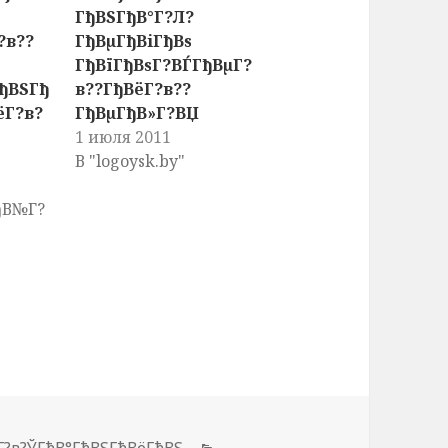
ГђВЅГђВ°Г?Л?
?в??
ГђВµГђВіГђВѕ
ГђВїГђВѕГ?ВЃГђВµГ?
ђВЅГђ
в??ГђВёГ?в??
ёГ?в?
ГђВµГђВ»Г?ВЏ
1 июля 2011
В "logoysk.by"
ђВ№Г?
Г?в?ЎГђВ°ГђВЅГђВёГђВЅ
Рубрики