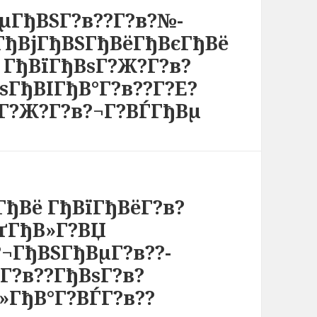
µГђВЅГ?в??Г?в?№-
ГђВјГђВЅГђВёГђВєГђВё
 ГђВїГђВѕГ?Ж?Г?в?
ѕГђВІГђВ°Г?в??Г?Е?
єГ?Ж?Г?в?¬Г?ВЃГђВµ
ГђВё ГђВїГђВёГ?в?
ВґГђВ»Г?ВЏ
¬ГђВЅГђВµГ?в??-
Г?в??ГђВѕГ?в?
»ГђВ°Г?ВЃГ?в??