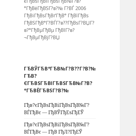
єГђВѕГђВіГђВѕГђВ№Г?в?
°ГђВёГђВЅГ?в?№ Г?ВЃ 2006
ГђВіГђВѕГђВґГђВ° ГђВїГђВѕ
ГђВЅГђВ°Г?ВЃГ?в??ГђВѕГ?ВЏГ?
в?°ГђВµГђВµ ГђВІГ?в?
¬ГђВµГђВјГ?ВЏ
ГЂВЎГЂВ°ГЂВ№Г?В??Г?В?№
ГЂВ?
ЄГЂВЅГЂВІГЂВЅГЂВ№Г?В?
°ГЂВЁГЂВЅГ?В?№
Гђв?єГђВѕГђВіГђВѕГђВ№Г?
ВЃГђВє — ГђВЎГђЕѕГђЕЎ
Гђв?єГђВѕГђВіГђВѕГђВ№Г?
ВЃГђВє — ГђВ ГђЛ?ГђЕЎ