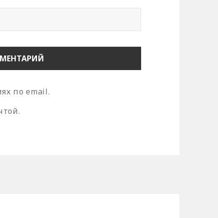
х по email.
чтой.