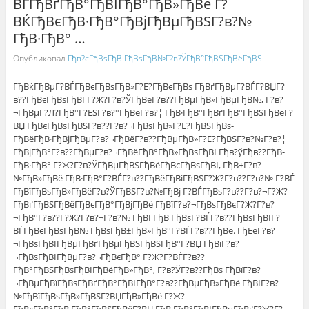
ВЃГђВґГђВ°ГђВІГђВ°ГђВ»ГђВё Г?
ВЌГђВєГђВ·ГђВ°ГђВјГђВµГђВЅГ?в?№
ГђВ·ГђВ° …
Опубликовал
Гђв?єГђВѕГђВіГђВѕГђВ№Г?в?ЎГђВ°ГђВЅГђВёГђВЅ
ГђВќГђВµГ?ВЃГђВєГђВѕГђВ»Г?Е?ГђВєГђВѕ ГђВґГђВµГ?ВЃГ?ВЏГ?
в??ГђВєГђВѕГђВІ Г?Ж?Г?в?ЎГђВёГ?в??ГђВµГђВ»ГђВµГђВ№, Г?в?
¬ГђВµГ?Л?ГђВ°Г?ЕЅГ?в?°ГђВёГ?в?¦ ГђВ·ГђВ°ГђВґГђВ°ГђВЅГђВёГ?
ВЏ ГђВєГђВѕГђВЅГ?в??Г?в?¬ГђВѕГђВ»Г?Е?ГђВЅГђВѕ-
ГђВёГђВ·ГђВјГђВµГ?в?¬ГђВёГ?в??ГђВµГђВ»Г?Е?ГђВЅГ?в?№Г?в?¦
ГђВјГђВ°Г?в??ГђВµГ?в?¬ГђВёГђВ°ГђВ»ГђВѕГђВІ Гђв?ўГђв??ГђВ­
ГђВ·ГђВ° Г?Ж?Г?в?ЎГђВµГђВЅГђВёГђВєГђВѕГђВІ, ГђВ±Г?в?
№ГђВ»ГђВё ГђВ·ГђВ°Г?ВЃГ?в??ГђВёГђВіГђВЅГ?Ж?Г?в??Г?в?№ Г?ВЃ
ГђВїГђВѕГђВ»ГђВёГ?в?ЎГђВЅГ?в?№ГђВј Г?ВЃГђВѕГ?в??Г?в?¬Г?Ж?
ГђВґГђВЅГђВёГђВєГђВ°ГђВјГђВё ГђВїГ?в?¬ГђВѕГђВєГ?Ж?Г?в?
¬ГђВ°Г?в??Г?Ж?Г?в?¬Г?в?№ ГђВІ ГђВ ГђВѕГ?ВЃГ?в??ГђВѕГђВІГ?
ВЃГђВєГђВѕГђВ№ ГђВѕГђВ±ГђВ»ГђВ°Г?ВЃГ?в??ГђВё. ГђЕёГ?в?
¬ГђВѕГђВІГђВµГђВґГђВµГђВЅГђВЅГђВ°Г?ВЏ ГђВїГ?в?
¬ГђВѕГђВІГђВµГ?в?¬ГђВєГђВ° Г?Ж?Г?ВЃГ?в??
ГђВ°ГђВЅГђВѕГђВІГђВёГђВ»ГђВ°, Г?в?ЎГ?в??ГђВѕ ГђВїГ?в?
¬ГђВµГђВїГђВѕГђВґГђВ°ГђВІГђВ°Г?в??ГђВµГђВ»ГђВё ГђВІГ?в?
№ГђВїГђВѕГђВ»ГђВЅГ?ВЏГђВ»ГђВё Г?Ж?