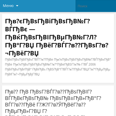
Меню
Гђв?єГђВѕГђВіГђВѕГђВ№Г?
ВЃГђВє —
ГђВќГђВѕГђВІГђВµГђВ№Г?Л?
ГђВ°Г?ВЏ ГђВёГ?ВЃГ?в??ГђВѕГ?в?
¬ГђВёГ?ВЏ
ГђВќГђВѕГђВІГђВѕГ?ВЃГ?в??ГђВё Гђв?єГђВѕГђВіГђВѕГђВ№Г?ВЃГђВєГђВ°
ГђВё Гђв?єГђВѕГђВіГђВѕГђВ№Г?в?°ГђВёГђВЅГ?в?№ Г?ВЃ 2006
ГђВіГђВѕГђВґГђВ° ГђВїГђВѕ ГђВЅГђВ°Г?ВЃГ?в??ГђВѕГ?ВЏГ?в?°ГђВµГђВµ
ГђВІГ?в?¬ГђВµГђВјГ?ВЏ
Гђв?? ГђВ ГђВѕГ?ВЃГ?в??ГђВѕГђВІГ?
ВЃГђВєГђВѕГђВ№ ГђВѕГђВ±ГђВ»ГђВ°Г?
ВЃГ?в??ГђВё Г?Ж?Г?в?ЎГђВёГ?в??
ГђВµГђВ»Г?ВЏ Г?