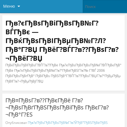
Меню
Гђв?єГђВѕГђВіГђВѕГђВ№Г?
ВЃГђВє —
ГђВќГђВѕГђВІГђВµГђВ№Г?Л?
ГђВ°Г?ВЏ ГђВёГ?ВЃГ?в??ГђВѕГ?в?
¬ГђВёГ?ВЏ
ГђВќГђВѕГђВІГђВѕГ?ВЃГ?в??ГђВё Гђв?єГђВѕГђВіГђВѕГђВ№Г?ВЃГђВєГђВ°
ГђВё Гђв?єГђВѕГђВіГђВѕГђВ№Г?в?°ГђВёГђВЅГ?в?№ Г?ВЃ 2006
ГђВіГђВѕГђВґГђВ° ГђВїГђВѕ ГђВЅГђВ°Г?ВЃГ?в??ГђВѕГ?ВЏГ?в?°ГђВµГђВµ
ГђВІГ?в?¬ГђВµГђВјГ?ВЏ
ГђВ¤ГђВѕГ?в??ГђВєГђВё Г?в?
¬ГђВѕГђВґГђВЅГђВѕГђВіГђВѕ ГђВєГ?в?
¬ГђВ°Г?ЕЅ
Опубликовал
Гђв?єГђВѕГђВіГђВѕГђВ№Г?в?ЎГђВ°ГђВЅГђВёГђВЅ