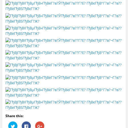
Share this:
Н
Н
Н