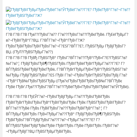
Г?В Г?В Г?В Гђв??ГђВѕГ?в?? Г?в??ГђВѕГ?в??ГђВєГђВё. ГђЕёГђВµГ?
в?¬ГђВІГђВ°Г?ВЏ, Г?ВЃГ?в?¬ГђВ°ГђВ·Г?Ж?
ГђВѕГђВіГђВѕГђВІГђВѕГ?в?¬Г?ЕЅГ?ВЃГ?Е?, ГђВЅГђВµ ГђВјГђВѕГ?
ВЏ. (ГђЛ?ГђВЅГђВµГ?в??)
Г?В Г?В Г?В ГђВђ ГђВЅГђВ° ГђВѕГ?ВЃГ?в??ГђВ°ГђВ»Г?Е?ГђВЅГ?в?
№Г?в?¦ ГђВјГђВѕГђВ¶ГђВЅГђВѕ ГђВІГђВёГђВґГђВµГ?в??Г?Е? Г?
ВЃГђВЅГђВёГђВјГђВєГђВё, Г?ВЃГђВґГђВµГђВ»ГђВ°ГђВЅГђВЅГ?в?
№ГђВµ ГђВјГђВЅГђВѕГ?ЕЅ ГђВІ Г?в?¬ГђВѕГђВґГђВЅГђВѕГђВј Г?в?
¬ГђВ°ГђВ№ГђВѕГђВЅГђВµ (Гђв?єГђВѕГђВіГђВѕГђВ№Г?ВЃГђВє
ГђВё ГђВґ.Гђв??ГђВѕГ?ВЃГ?в??ГђВёГђВ»ГђВѕГђВІГђВёГ?в?ЎГђВё).
Г?В Г?В Г?В ГђЕЎГ?в?¬ГђВѕГђВјГђВµ Г?в??ГђВѕГђВіГђВѕ
ГђВІГђВґГђВѕГђВ±ГђВ°ГђВІГђВѕГђВє ГђВє ГђВЅГђВѕГђВІГђВѕГ?
ВЃГ?в??ГђВё ГђВѕ ГђВїГђВѕГ?в??ГђВѕГђВїГђВ°Г?в?¦ Г?
ВЃГђВµГђВіГђВѕ ГђВ»ГђВµГ?в??ГђВ° ГђВјГђВѕГђВ¶ГђВЅГђВѕ
ГђВїГђВѕГ?ВЃГђВјГђВѕГ?в??Г?в?¬ГђВµГ?в??Г?Е? Г?
ВЃГђВЅГђВёГђВјГђВєГђВё ГђВґГђВѕ ГђВё ГђВІГђВѕ ГђВІГ?в?
¬ГђВµГђВјГ?ВЏ ГђВЅГђВµГђВіГђВѕ.