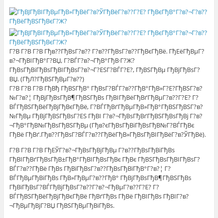
Г?В Г?В Г?В Гђв??ГђВѕГ?в?? Г?в??ГђВѕГ?в??ГђВєГђВё. ГђЕёГђВµГ?
в?¬ГђВІГђВ°Г?ВЏ, Г?ВЃГ?в?¬ГђВ°ГђВ·Г?Ж?
ГђВѕГђВіГђВѕГђВІГђВѕГ?в?¬Г?ЕЅГ?ВЃГ?Е?, ГђВЅГђВµ ГђВјГђВѕГ?
ВЏ. (ГђЛ?ГђВЅГђВµГ?в??)
Г?В Г?В Г?В ГђВђ ГђВЅГђВ° ГђВѕГ?ВЃГ?в??ГђВ°ГђВ»Г?Е?ГђВЅГ?в?
№Г?в?¦ ГђВјГђВѕГђВ¶ГђВЅГђВѕ ГђВІГђВёГђВґГђВµГ?в??Г?Е? Г?
ВЃГђВЅГђВёГђВјГђВєГђВё, Г?ВЃГђВґГђВµГђВ»ГђВ°ГђВЅГђВЅГ?в?
№ГђВµ ГђВјГђВЅГђВѕГ?ЕЅ ГђВІ Г?в?¬ГђВѕГђВґГђВЅГђВѕГђВј Г?в?
¬ГђВ°ГђВ№ГђВѕГђВЅГђВµ (Гђв?єГђВѕГђВіГђВѕГђВ№Г?ВЃГђВє
ГђВё ГђВґ.Гђв??ГђВѕГ?ВЃГ?в??ГђВёГђВ»ГђВѕГђВІГђВёГ?в?ЎГђВё).
Г?В Г?В Г?В ГђЕЎГ?в?¬ГђВѕГђВјГђВµ Г?в??ГђВѕГђВіГђВѕ
ГђВІГђВґГђВѕГђВ±ГђВ°ГђВІГђВѕГђВє ГђВє ГђВЅГђВѕГђВІГђВѕГ?
ВЃГ?в??ГђВё ГђВѕ ГђВїГђВѕГ?в??ГђВѕГђВїГђВ°Г?в?¦ Г?
ВЃГђВµГђВіГђВѕ ГђВ»ГђВµГ?в??ГђВ° ГђВјГђВѕГђВ¶ГђВЅГђВѕ
ГђВїГђВѕГ?ВЃГђВјГђВѕГ?в??Г?в?¬ГђВµГ?в??Г?Е? Г?
ВЃГђВЅГђВёГђВјГђВєГђВё ГђВґГђВѕ ГђВё ГђВІГђВѕ ГђВІГ?в?
¬ГђВµГђВјГ?ВЏ ГђВЅГђВµГђВіГђВѕ.