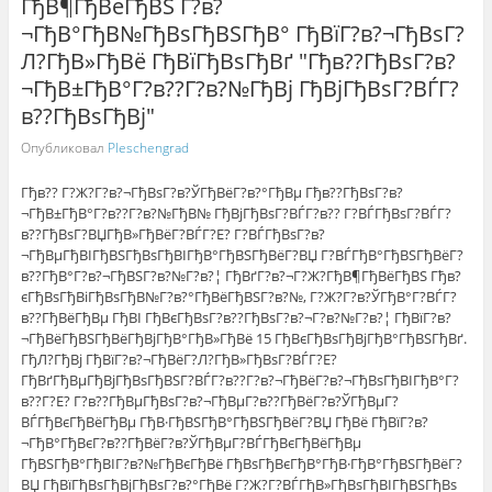
ГђВ¶ГђВёГђВЅ Г?в?
¬ГђВ°ГђВ№ГђВѕГђВЅГђВ° ГђВїГ?в?¬ГђВѕГ?
Л?ГђВ»ГђВё ГђВїГђВѕГђВґ "Гђв??ГђВѕГ?в?
¬ГђВ±ГђВ°Г?в??Г?в?№ГђВј ГђВјГђВѕГ?ВЃГ?
в??ГђВѕГђВј"
Опубликовал
Pleschengrad
Гђв?? Г?Ж?Г?в?¬ГђВѕГ?в?ЎГђВёГ?в?°ГђВµ Гђв??ГђВѕГ?в?
¬ГђВ±ГђВ°Г?в??Г?в?№ГђВ№ ГђВјГђВѕГ?ВЃГ?в?? Г?ВЃГђВѕГ?ВЃГ?
в??ГђВѕГ?ВЏГђВ»ГђВёГ?ВЃГ?Е? Г?ВЃГђВѕГ?в?
¬ГђВµГђВІГђВЅГђВѕГђВІГђВ°ГђВЅГђВёГ?ВЏ Г?ВЃГђВ°ГђВЅГђВёГ?
в??ГђВ°Г?в?¬ГђВЅГ?в?№Г?в?¦ ГђВґГ?в?¬Г?Ж?ГђВ¶ГђВёГђВЅ Гђв?
єГђВѕГђВіГђВѕГђВ№Г?в?°ГђВёГђВЅГ?в?№, Г?Ж?Г?в?ЎГђВ°Г?ВЃГ?
в??ГђВёГђВµ ГђВІ ГђВєГђВѕГ?в??ГђВѕГ?в?¬Г?в?№Г?в?¦ ГђВїГ?в?
¬ГђВёГђВЅГђВёГђВјГђВ°ГђВ»ГђВё 15 ГђВєГђВѕГђВјГђВ°ГђВЅГђВґ.
ГђЛ?ГђВј ГђВїГ?в?¬ГђВёГ?Л?ГђВ»ГђВѕГ?ВЃГ?Е?
ГђВґГђВµГђВјГђВѕГђВЅГ?ВЃГ?в??Г?в?¬ГђВёГ?в?¬ГђВѕГђВІГђВ°Г?
в??Г?Е? Г?в??ГђВµГђВѕГ?в?¬ГђВµГ?в??ГђВёГ?в?ЎГђВµГ?
ВЃГђВєГђВёГђВµ ГђВ·ГђВЅГђВ°ГђВЅГђВёГ?ВЏ ГђВё ГђВїГ?в?
¬ГђВ°ГђВєГ?в??ГђВёГ?в?ЎГђВµГ?ВЃГђВєГђВёГђВµ
ГђВЅГђВ°ГђВІГ?в?№ГђВєГђВё ГђВѕГђВєГђВ°ГђВ·ГђВ°ГђВЅГђВёГ?
ВЏ ГђВїГђВѕГђВјГђВѕГ?в?°ГђВё Г?Ж?Г?ВЃГђВ»ГђВѕГђВІГђВЅГђВѕ