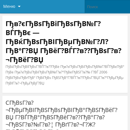
Меню
Гђв?єГђВѕГђВіГђВѕГђВ№Г?
ВЃГђВє —
ГђВќГђВѕГђВІГђВµГђВ№Г?Л?
ГђВ°Г?ВЏ ГђВёГ?ВЃГ?в??ГђВѕГ?в?
¬ГђВёГ?ВЏ
ГђВќГђВѕГђВІГђВѕГ?ВЃГ?в??ГђВё Гђв?єГђВѕГђВіГђВѕГђВ№Г?ВЃГђВєГђВ°
ГђВё Гђв?єГђВѕГђВіГђВѕГђВ№Г?в?°ГђВёГђВЅГ?в?№ Г?ВЃ 2006
ГђВіГђВѕГђВґГђВ° ГђВїГђВѕ ГђВЅГђВ°Г?ВЃГ?в??ГђВѕГ?ВЏГ?в?°ГђВµГђВµ
ГђВІГ?в?¬ГђВµГђВјГ?ВЏ
CГђВѕГ?в?
¬ГђВµГђВІГђВЅГђВѕГђВІГђВ°ГђВЅГђВёГ?
ВЏ Г?ВЃГђВ°ГђВЅГђВёГ?в??ГђВ°Г?в?
¬ГђВЅГ?в?№Г?в?¦ ГђВґГ?в?¬Г?Ж?