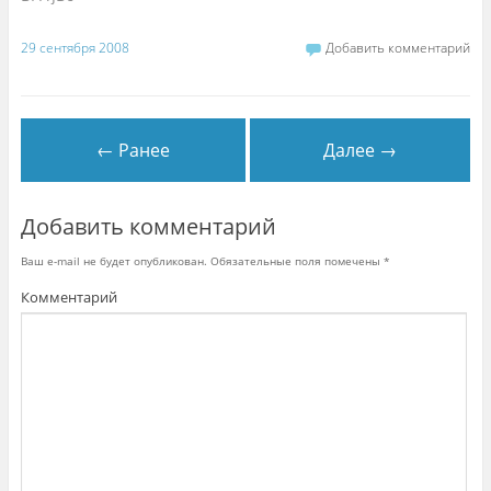
н
р
е
е
ы
)
)
в
29 сентября 2008
Добавить комментарий
а
е
т
с
я
в
н
о
← Ранее
Далее →
в
о
м
о
к
Добавить комментарий
н
е
)
Ваш e-mail не будет опубликован.
Обязательные поля помечены
*
Комментарий