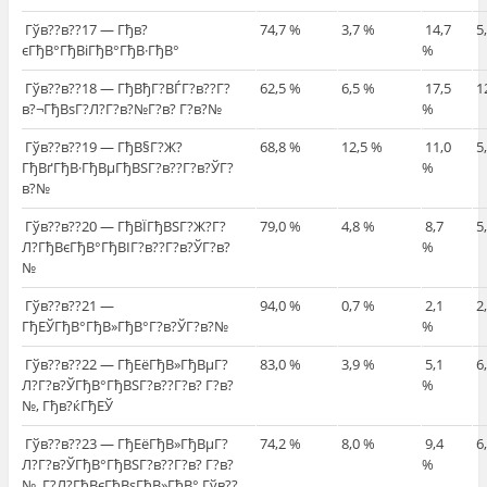
Гўв??в??17 — Гђв?
74,7 %
3,7 %
14,7
5
єГђВ°ГђВіГђВ°ГђВ·ГђВ°
%
Гўв??в??18 — ГђВђГ?ВЃГ?в??Г?
62,5 %
6,5 %
17,5
1
в?¬ГђВѕГ?Л?Г?в?№Г?в? Г?в?№
%
Гўв??в??19 — ГђВ§Г?Ж?
68,8 %
12,5 %
11,0
5
ГђВґГђВ·ГђВµГђВЅГ?в??Г?в?ЎГ?
%
в?№
Гўв??в??20 — ГђВЇГђВЅГ?Ж?Г?
79,0 %
4,8 %
8,7
5
Л?ГђВєГђВ°ГђВІГ?в??Г?в?ЎГ?в?
%
№
Гўв??в??21 —
94,0 %
0,7 %
2,1
2
ГђЕЎГђВ°ГђВ»ГђВ°Г?в?ЎГ?в?№
%
Гўв??в??22 — ГђЕёГђВ»ГђВµГ?
83,0 %
3,9 %
5,1
6
Л?Г?в?ЎГђВ°ГђВЅГ?в??Г?в? Г?в?
%
№, Гђв?ќГђЕЎ
Гўв??в??23 — ГђЕёГђВ»ГђВµГ?
74,2 %
8,0 %
9,4
6
Л?Г?в?ЎГђВ°ГђВЅГ?в??Г?в? Г?в?
%
№, Г?Л?ГђВєГђВѕГђВ»ГђВ° Гўв??