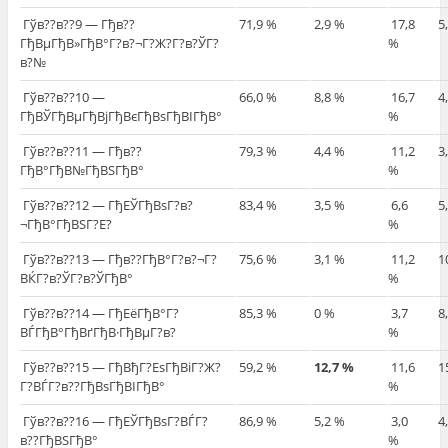
Гўв??в??9 — Гђв??
71,9 %
2,9 %
17,8
5
ГђВµГђВ»ГђВ°Г?в?¬Г?Ж?Г?в?ЎГ?
%
в?№
Гўв??в??10 —
66,0 %
8,8 %
16,7
4
ГђВЎГђВµГђВјГђВєГђВѕГђВІГђВ°
%
Гўв??в??11 — Гђв??
79,3 %
4,4 %
11,2
3
ГђВ°ГђВ№ГђВЅГђВ°
%
Гўв??в??12 — ГђЕЎГђВѕГ?в?
83,4 %
3,5 %
6,6
5
¬ГђВ°ГђВЅГ?Е?
%
Гўв??в??13 — Гђв??ГђВ°Г?в?¬Г?
75,6 %
3,1 %
11,2
1
ВЌГ?в?ЎГ?в?ЎГђВ°
%
Гўв??в??14 — ГђЕёГђВ°Г?
85,3 %
0 %
3,7
8
ВЃГђВ°ГђВґГђВ·ГђВµГ?в?
%
Гўв??в??15 — ГђВђГ?ЕѕГђВіГ?Ж?
59,2 %
12,7 %
11,6
1
Г?ВЃГ?в??ГђВѕГђВІГђВ°
%
Гўв??в??16 — ГђЕЎГђВѕГ?ВЃГ?
86,9 %
5,2 %
3,0
4
в??ГђВЅГђВ°
%