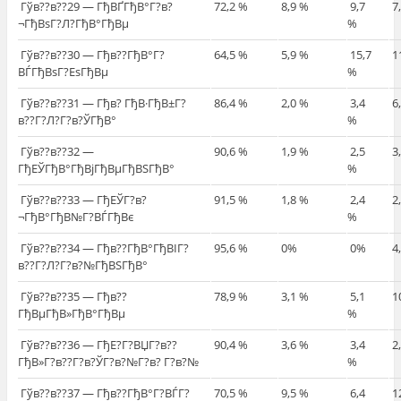
Гўв??в??29 — ГђВҐГђВ°Г?в?
72,2 %
8,9 %
9,7
7
¬ГђВѕГ?Л?ГђВ°ГђВµ
%
Гўв??в??30 — Гђв??ГђВ°Г?
64,5 %
5,9 %
15,7
1
ВЃГђВѕГ?ЕѕГђВµ
%
Гўв??в??31 — Гђв? ГђВ·ГђВ±Г?
86,4 %
2,0 %
3,4
6
в??Г?Л?Г?в?ЎГђВ°
%
Гўв??в??32 —
90,6 %
1,9 %
2,5
3
ГђЕЎГђВ°ГђВјГђВµГђВЅГђВ°
%
Гўв??в??33 — ГђЕЎГ?в?
91,5 %
1,8 %
2,4
2
¬ГђВ°ГђВ№Г?ВЃГђВє
%
Гўв??в??34 — Гђв??ГђВ°ГђВІГ?
95,6 %
0%
0%
4
в??Г?Л?Г?в?№ГђВЅГђВ°
Гўв??в??35 — Гђв??
78,9 %
3,1 %
5,1
1
ГђВµГђВ»ГђВ°ГђВµ
%
Гўв??в??36 — ГђЕ?Г?ВЏГ?в??
90,4 %
3,6 %
3,4
2
ГђВ»Г?в??Г?в?ЎГ?в?№Г?в? Г?в?№
%
Гўв??в??37 — Гђв??ГђВ°Г?ВЃГ?
70,5 %
9,5 %
6,4
1