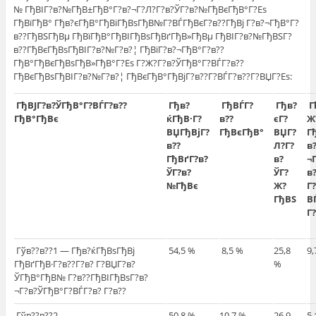
№ ГђВІГ?в?№ГђВ±ГђВ°Г?в?¬Г?Л?Г?в?ЎГ?в?№ГђВєГђВ°Г?Еѕ
ГђВїГђВ° Гђв?єГђВ°ГђВіГђВѕГђВ№Г?ВЃГђВєГ?в??ГђВј Г?в?¬ГђВ°Г?
в??ГђВЅГђВµ ГђВїГђВ°ГђВІГђВѕГђВґГђВ»ГђВµ ГђВІГ?в?№ГђВЅГ?
в??ГђВєГђВѕГђВІГ?в?№Г?в?¦ ГђВїГ?в?¬ГђВ°Г?в??
ГђВ°ГђВєГђВѕГђВ»ГђВ°Г?Еѕ Г?Ж?Г?в?ЎГђВ°Г?ВЃГ?в??
ГђВєГђВѕГђВІГ?в?№Г?в?¦ ГђВєГђВ°ГђВјГ?в??Г?ВЃГ?в??Г?ВЏГ?Еѕ:
ГђВЈГ?в?ЎГђВ°Г?ВЃГ?в??
Гђв?
ГђВЃГ?
Гђв?
Г
ГђВ°ГђВє
ќГђВ·Г?
в??
єГ?
Ж
ВЏГђВјГ?
ГђВєГђВ°
ВЏГ?
Г
в??
Л?Г?
в
ГђВґГ?в?
в?
¬
ЎГ?в?
ЎГ?
в?
№ГђВє
Ж?
Г
ГђВЅ
В
Г
Гўв??в??1 — Гђв?ќГђВѕГђВј
54,5 %
8,5 %
25,8
9,
ГђВґГђВ·Г?в??Г?в? Г?ВЏГ?в?
%
ЎГђВ°ГђВ№ Г?в??ГђВІГђВѕГ?в?
¬Г?в?ЎГђВ°Г?ВЃГ?в? Г?в??
Гўв??в??2 —
50,8 %
10,7 %
26,9
5,