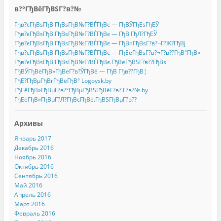
в?°ГђВёГђВЅГ?в?№
Гђв?єГђВѕГђВіГђВѕГђВ№Г?ВЃГђВє — ГђВЎГђЕѕГђЕЎ
Гђв?єГђВѕГђВіГђВѕГђВ№Г?ВЃГђВє — ГђВ ГђЛ?ГђЕЎ
Гђв?єГђВѕГђВіГђВѕГђВ№Г?ВЃГђВє — ГђВ¤ГђВѕГ?в?¬Г?Ж?ГђВј
Гђв?єГђВѕГђВіГђВѕГђВ№Г?ВЃГђВє — ГђЕёГђВѕГ?в?¬Г?в??ГђВ°ГђВ»
Гђв?єГђВѕГђВіГђВѕГђВ№Г?ВЃГђВє.ГђВёГђВЅГ?в??ГђВѕ
ГђВЎГђВёГђВ»ГђВёГ?в?ЎГђВё — ГђВ Гђв??ГђВ¦
ГђЕ?ГђВµГђВґГђВёГђВ° Logoysk.by
ГђЕёГђВ»ГђВµГ?в?°ГђВµГђВЅГђВёГ?в? Г?в?№.by
ГђЕёГђВ»ГђВµГ?Л?ГђВєГђВё.ГђВЅГђВµГ?в??
Архивы
Январь 2017
Декабрь 2016
Ноябрь 2016
Октябрь 2016
Сентябрь 2016
Май 2016
Апрель 2016
Март 2016
Февраль 2016