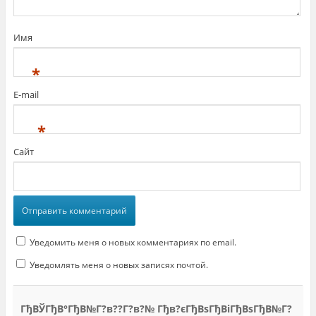
Имя
*
E-mail
*
Сайт
Уведомить меня о новых комментариях по email.
Уведомлять меня о новых записях почтой.
ГђВЎГђВ°ГђВ№Г?в??Г?в?№ Гђв?єГђВѕГђВіГђВѕГђВ№Г?