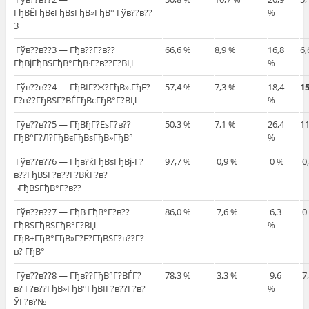
ГђВЁГђВєГђВѕГђВ»ГђВ° Гўв??в??
%
3
Гўв??в??3 — Гђв??Г?в??
66,6 %
8,9 %
16,8
6,
ГђВјГђВЅГђВ°ГђВ·Г?в??Г?ВЏ
%
Гўв??в??4 — ГђВІГ?Ж?ГђВ».ГђЕ?
57,4 %
7,3 %
18,4
1
Г?в??ГђВЅГ?ВЃГђВєГђВ°Г?ВЏ
%
Гўв??в??5 — ГђВђГ?ЕѕГ?в??
50,3 %
7,1 %
26,4
11
ГђВ°Г?Л?ГђВєГђВѕГђВ»ГђВ°
%
Гўв??в??6 — Гђв?ќГђВѕГђВј-Г?
97,7 %
0,9 %
0 %
0
в??ГђВЅГ?в??Г?ВЌГ?в?
¬ГђВЅГђВ°Г?в??
Гўв??в??7 — ГђВ ГђВ°Г?в??
86,0 %
7,6 %
6,3
0
ГђВЅГђВЅГђВ°Г?ВЏ
%
ГђВ±ГђВ°ГђВ»Г?Е?ГђВЅГ?в??Г?
в? ГђВ°
Гўв??в??8 — Гђв??ГђВ°Г?ВЃГ?
78,3 %
3,3 %
9,6
7
в? Г?в??ГђВ»ГђВ°ГђВІГ?в??Г?в?
%
ЎГ?в?№