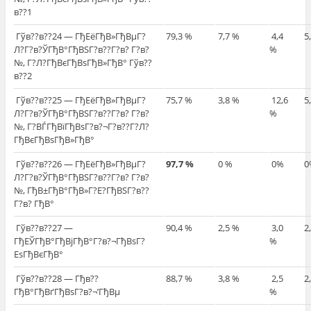
в??1
Гўв??в??24 — ГђЕёГђВ»ГђВµГ?
79,3 %
7,7 %
4,4
5
Л?Г?в?ЎГђВ°ГђВЅГ?в??Г?в? Г?в?
%
№, Г?Л?ГђВєГђВѕГђВ»ГђВ° Гўв??
в??2
Гўв??в??25 — ГђЕёГђВ»ГђВµГ?
75,7 %
3,8 %
12,6
5
Л?Г?в?ЎГђВ°ГђВЅГ?в??Г?в? Г?в?
%
№, Г?ВЃГђВїГђВѕГ?в?¬Г?в??Г?Л?
ГђВєГђВѕГђВ»ГђВ°
Гўв??в??26 — ГђЕёГђВ»ГђВµГ?
97,7 %
0 %
0%
0
Л?Г?в?ЎГђВ°ГђВЅГ?в??Г?в? Г?в?
№, ГђВ±ГђВ°ГђВ»Г?Е?ГђВЅГ?в??
Г?в? ГђВ°
Гўв??в??27 —
90,4 %
2,5 %
3,0
2
ГђЕЎГђВ°ГђВјГђВ°Г?в?¬ГђВѕГ?
%
ЕѕГђВєГђВ°
Гўв??в??28 — Гђв??
88,7 %
3,8 %
2,5
2
ГђВ°ГђВґГђВѕГ?в?¬’ГђВµ
%